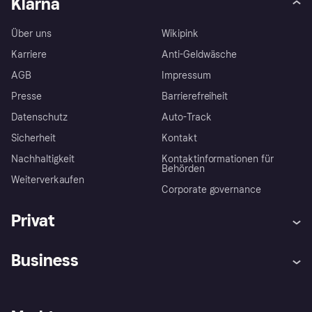
Klarna
Über uns
Wikipink
Karriere
Anti-Geldwäsche
AGB
Impressum
Presse
Barrierefreiheit
Datenschutz
Auto-Track
Sicherheit
Kontakt
Nachhaltigkeit
Kontaktinformationen für
Behörden
Weiterverkaufen
Corporate governance
Privat
Hilfe
Käuferschutzrichtlinien
Business
Einloggen
Beschwerden
Händlersupport
Entwicklerseite
Klarna App
Datenschutzeinstellungen
Händlerportal
Betriebsstatus