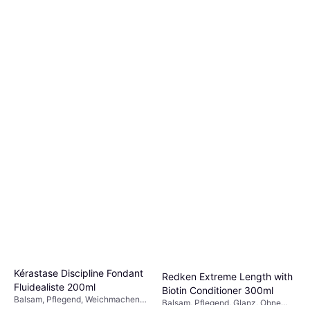
Goldwell Dualsenses Rich
Repair Restoring Conditioner
Balsam, Glättend, Sonnenschutz,
200ml
€ 10,34
Reparierend, Hitzeschutz,
€ 51,70/L
Farbbewahrend, Pflegend,
9+ Shops
Feuchtigkeitsspendend,
Regenerierend, Glanz, Protein
Kérastase Discipline Fondant
Redken Extreme Length with
Fluidealiste 200ml
Biotin Conditioner 300ml
Balsam, Pflegend, Weichmachend,
Balsam, Pflegend, Glanz, Ohne