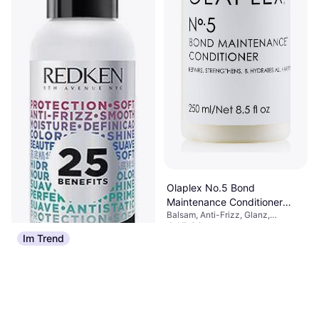
Olaplex No.5 Bond
Maintenance Conditioner
Balsam, Anti-Frizz, Glanz,
250ml
€ 15,39
Farbbewahrend, Reparierend,
€ 61,56/L
Im Trend
Stärkend, Pflegend,
Oder 3 Zahlungen von € 5,13
Weichmachend,
9+ Shops
Feuchtigkeitsspendend,
Parabenfrei, Sulfatfrei