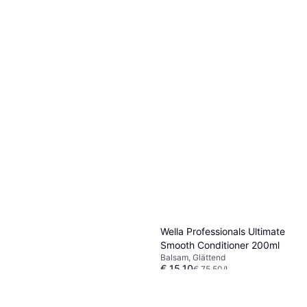
Wella Professionals Ultimate
Smooth Conditioner 200ml
Balsam, Glättend
€ 15,10
€ 75,50/L
9+ Shops