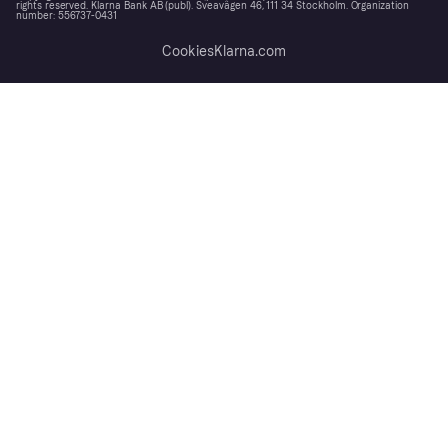
rights reserved. Klarna Bank AB (publ). Sveavägen 46, 111 34 Stockholm. Organization
number: 556737-0431
Cookies
Klarna.com