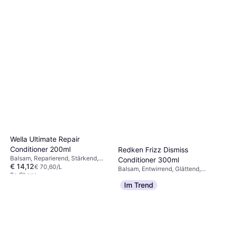
Revlon Professional Equave
Strengthening Instant
Balsam, Glanz
Detangling Conditioner
€ 8,05
€ 40,25/L
200ml
9+ Shops
Wella Ultimate Repair
Conditioner 200ml
Redken Frizz Dismiss
Balsam, Reparierend, Stärkend,
Conditioner 300ml
€ 14,12
Feuchtigkeitsspendend, Duft
€ 70,60/L
Balsam, Entwirrend, Glättend,
9+ Shops
€ 16,97
Glanz, Feuchtigkeitsspendend,
€ 56,57/L
Im Trend
Anti-Frizz, Weichmachend,
Oder 3 Zahlungen von € 5,65
Sulfatfrei, Silikonfrei
9+ Shops