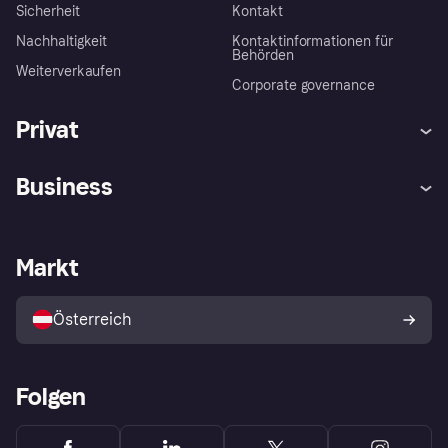
Sicherheit
Kontakt
Nachhaltigkeit
Kontaktinformationen für
Behörden
Weiterverkaufen
Corporate governance
Privat
Hilfe
Käuferschutzrichtlinien
Business
Einloggen
Beschwerden
Händlersupport
Entwicklerseite
Klarna App
Datenschutzeinstellungen
Händlerportal
Betriebsstatus
Markt
Shops entdecken
Dein Widerrufsrecht
Mit Klarna verkaufen
Plattformen und Partner
Österreich
Folgen