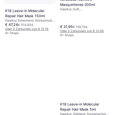
Masquintense 200ml
Haarkur, Duft,
K18 Leave-in Molecular
Feuchtigkeitsspendend,
Repair Hair Mask 150ml
Weichmachend, Glanz, Anti-Frizz,
Haarkur, Entwirrend, Hitzeschutz,
Pflegend, Protein, Vitamine
€ 47,24
Stärkend, Anti-Frizz,
€ 314,93/L
€ 31,95
€ 159,75/L
Weichmachend, Ohne Ausspülen,
Oder 3 Zahlungen von € 15,74
Oder 3 Zahlungen von € 10,65
Glanz, Glättend, Reparierend,
9+ Shops
9+ Shops
Feuchtigkeitsspendend,
Farbbewahrend, Protein, Sulfatfrei,
Keratin, Peptide, Silikonfrei,
Parabenfrei
K18 Leave-in Molecular
Repair Hair Mask 5ml
Haarkur, Glättend, Sonnenschutz,