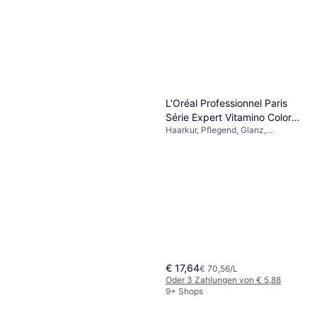
L'Oréal Professionnel Paris
Série Expert Vitamino Color
Haarkur, Pflegend, Glanz,
Spectrum Maske 200 ml
Stärkend, Feuchtigkeitsspendend,
250ml
Vitamine
€ 17,64
€ 70,56/L
Oder 3 Zahlungen von € 5,88
9+ Shops