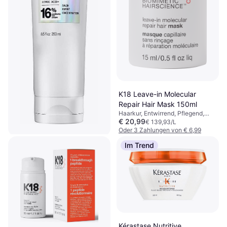
K18 Leave-in Molecular
Repair Hair Mask 150ml
Haarkur, Entwirrend, Pflegend,
€ 20,99
Stärkend, Anti-Frizz,
€ 139,93/L
Weichmachend, Ohne Ausspülen,
Oder 3 Zahlungen von € 6,99
Glättend, Reparierend,
9+ Shops
Im Trend
Feuchtigkeitsspendend,
Redken Acidic Bonding
Farbbewahrend, Protein, Keratin,
Concentrate 5-Min Liquid
Peptide
Haarkur, Entwirrend,
Mask 250ml
€ 28,15
Feuchtigkeitsspendend, Glanz,
€ 112,60/L
Regenerierend, Glättend,
Oder 3 Zahlungen von € 9,38
Reparierend, Stärkend, Pflegend,
9+ Shops
Sulfatfrei
Kérastase Nutritive