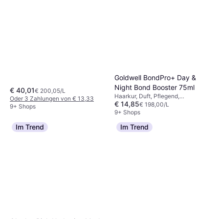
Glanz, Regenerierend, Protein,
Keratin
Goldwell BondPro+ Day &
Night Bond Booster 75ml
€ 40,01
€ 200,05/L
Haarkur, Duft, Pflegend,
Oder 3 Zahlungen von € 13,33
€ 14,85
Farbbewahrend, Reparierend,
€ 198,00/L
9+ Shops
Stärkend, Ohne Ausspülen, Glanz,
9+ Shops
Protein
Im Trend
Im Trend