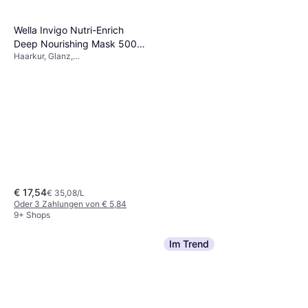
Wella Invigo Nutri-Enrich
Deep Nourishing Mask 500
Haarkur, Glanz,
ml 500ml
Feuchtigkeitsspendend, Pflegend
€ 17,54
€ 35,08/L
Oder 3 Zahlungen von € 5,84
9+ Shops
Im Trend
Redken All Soft Heavy Cream
Mask 250ml
Haarkur, Weichmachend, Glanz,
€ 22,51
Feuchtigkeitsspendend, Anti-
€ 90,04/L
Frizz, Pflegend, Stärkend, Arganöl,
Oder 3 Zahlungen von € 7,50