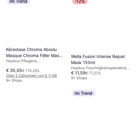
Im Trend
-12%
Kérastase Résistance Ciment
Thermique 150ml
Haarkur, Hitzeschutz, Glättend,
€ 25,69
Stärkend, Reparierend,
€ 171,27/L
Regenerierend, Ohne Ausspülen,
Oder 3 Zahlungen von € 8,56
Weichmachend, Glanz, Protein,
9+ Shops
Keratin
Kérastase Chroma Absolu
Masque Chroma Filller Mask
Wella Fusion Intense Repair
Haarkur, Pflegend,
200ml
Mask 150ml
Farbbewahrend, Glanz, Peeling-
Haarkur, Feuchtigkeitsspendend,
€ 35,05
€ 175,25/L
Effekt, Anti-Frizz, Stärkend,
€ 11,59
Pflegend, Reparierend, Stärkend,
€ 77,27/L
Oder 3 Zahlungen von € 11,68
Glättend
Glättend, Regenerierend,
9+ Shops
9+ Shops
Weichmachend, Glanz, Protein
Im Trend