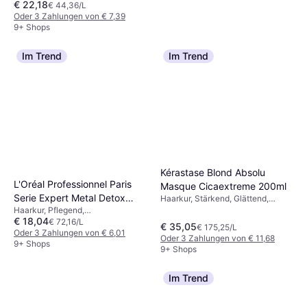
€ 22,18
€ 44,36/L
Oder 3 Zahlungen von € 7,39
9+ Shops
Im Trend
Im Trend
Uniq One Hair Treatment
150ml
Haarkur, Entwirrend, Hitzeschutz,
Kérastase Blond Absolu
€ 8,72
Stärkend, Anti-Frizz,
€ 58,13/L
L'Oréal Professionnel Paris
Masque Cicaextreme 200ml
Weichmachend, Ohne Ausspülen,
9+ Shops
Serie Expert Metal Detox
Haarkur, Stärkend, Glättend,
Glanz, Glättend, Reparierend,
Entwirrend, Glanz, Pflegend, Anti-
Haarkur, Pflegend,
Anti-Deposit Protector Mask
Feuchtigkeitsspendend,
€ 18,04
Frizz, Feuchtigkeitsspendend,
Weichmachend, Glanz, Sulfatfrei,
€ 72,16/L
250ml
Farbbewahrend, Duft, Volumen
€ 35,05
€ 175,25/L
Beruhigend, Regenerierend,
Parfümfrei
Oder 3 Zahlungen von € 6,01
verleihend
Oder 3 Zahlungen von € 11,68
Antioxidantien
9+ Shops
9+ Shops
Im Trend