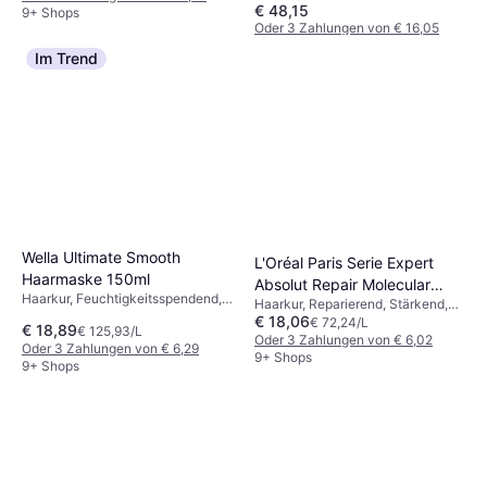
€ 48,15
9+ Shops
Oder 3 Zahlungen von € 16,05
9+ Shops
Im Trend
Wella Ultimate Smooth
L'Oréal Paris Serie Expert
Haarmaske 150ml
Absolut Repair Molecular
Haarkur, Feuchtigkeitsspendend,
Haarkur, Reparierend, Stärkend,
Professional Mask 250ml
Pflegend, Glanz
€ 18,06
Pflegend, Sulfatfrei
€ 72,24/L
€ 18,89
€ 125,93/L
Oder 3 Zahlungen von € 6,02
Oder 3 Zahlungen von € 6,29
9+ Shops
9+ Shops