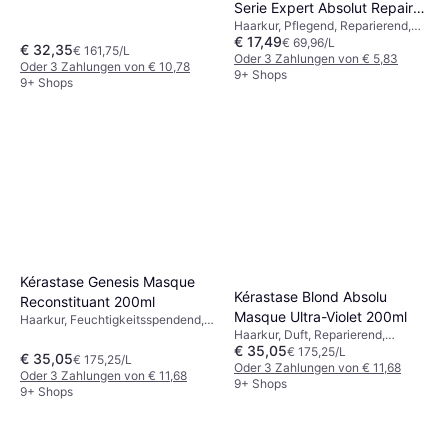
Serie Expert Absolut Repair
Weichmachend, Regenerierend,
Protein
Haarkur, Pflegend, Reparierend,
Golden Masque 250ml
€ 17,49
Stärkend, Glättend, Glanz,
€ 69,96/L
€ 32,35
€ 161,75/L
Weichmachend, Entwirrend,
Oder 3 Zahlungen von € 5,83
Oder 3 Zahlungen von € 10,78
Protein
9+ Shops
9+ Shops
Kérastase Genesis Masque
Kérastase Blond Absolu
Reconstituant 200ml
Masque Ultra-Violet 200ml
Haarkur, Feuchtigkeitsspendend,
Haarkur, Duft, Reparierend,
Volumen verleihend, Entwirrend,
€ 35,05
Stärkend, Glättend, Pflegend,
Pflegend, Reparierend, Stärkend,
€ 175,25/L
€ 35,05
€ 175,25/L
Ohne Ausspülen, Glanz,
Glättend, Bei Haarausfall,
Oder 3 Zahlungen von € 11,68
Oder 3 Zahlungen von € 11,68
Regenerierend, Anti-Frizz,
Weichmachend, Glanz,
9+ Shops
9+ Shops
Feuchtigkeitsspendend,
Antioxidantien
Weichmachend, Anti-Pollution,
Antioxidantien