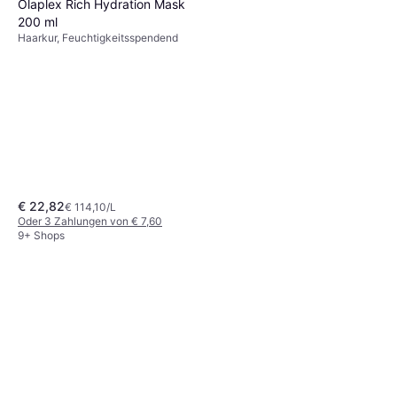
Olaplex Rich Hydration Mask
200 ml
Haarkur, Feuchtigkeitsspendend
€ 22,82
€ 114,10/L
Oder 3 Zahlungen von € 7,60
9+ Shops
Redken Extreme Cat
Haarspray 250 ml 200ml
Haarkur, Glättend, Stärkend,
€ 19,49
Reparierend,
€ 97,45/L
Feuchtigkeitsspendend,
Oder 3 Zahlungen von € 6,49