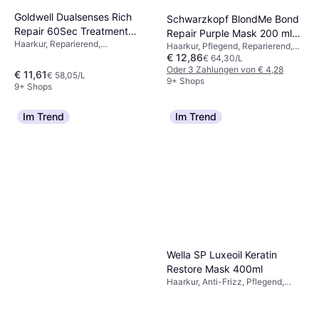
Goldwell Dualsenses Rich
Schwarzkopf BlondMe Bond
Repair 60Sec Treatment
Repair Purple Mask 200 ml
Haarkur, Reparierend,
200ml
Haarkur, Pflegend, Reparierend,
200ml
Farbbewahrend, Sonnenschutz,
€ 12,86
Glanz, Vitamine
€ 64,30/L
Hitzeschutz, Duft, Regenerierend,
Oder 3 Zahlungen von € 4,28
€ 11,61
€ 58,05/L
Glanz, Keratin
9+ Shops
9+ Shops
Im Trend
Im Trend
Wella SP Luxeoil Keratin
Restore Mask 400ml
Haarkur, Anti-Frizz, Pflegend,
Weichmachend, Regenerierend,
Glanz, Feuchtigkeitsspendend,
Keratin, Arganöl