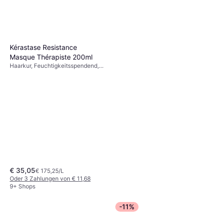
Kérastase Resistance
Masque Thérapiste 200ml
Haarkur, Feuchtigkeitsspendend,
Volumen verleihend, Pflegend,
Reparierend, Stärkend, Glättend,
Weichmachend, Glanz, Protein
€ 35,05
€ 175,25/L
Oder 3 Zahlungen von € 11,68
9+ Shops
-11%
Redken Extreme Mask 250ml