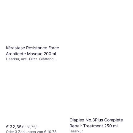
Redken Acidic Perfecting
Concentrate Leave-in
Haarkur, Reparierend, Stärkend,
Treatment 150ml
€ 21,98
Glättend, Ohne Ausspülen, Glanz,
€ 146,53/L
Regenerierend, Pflegend,
Oder 3 Zahlungen von € 7,32
Kérastase Resistance Force
Farbbewahrend, Hitzeschutz,
9+ Shops
Architecte Masque 200ml
Anti-Frizz, Sulfatfrei
Haarkur, Anti-Frizz, Glättend,
Glanz, Feuchtigkeitsspendend,
Weichmachend, Entwirrend,
Regenerierend, Pflegend,
Reparierend, Stärkend, Keratin,
Protein
Olaplex No.3Plus Complete
Repair Treatment 250 ml
€ 32,35
€ 161,75/L
Haarkur
Oder 3 Zahlungen von € 10,78