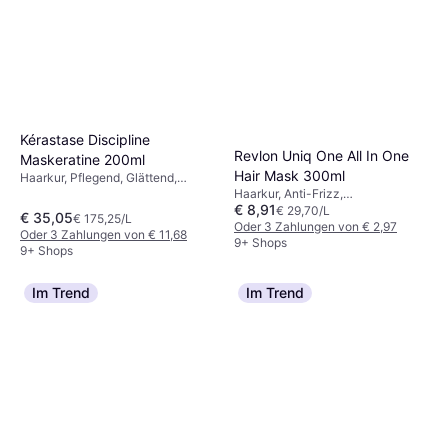
Haarkur, Duft, Reparierend,
€ 23,39
Stärkend, Glättend, Entwirrend,
€ 93,56/L
Glanz, Pflegend, Volumen
Oder 3 Zahlungen von € 7,79
verleihend, Regenerierend, Protein
9+ Shops
Kérastase Discipline
Revlon Uniq One All In One
Maskeratine 200ml
Hair Mask 300ml
Haarkur, Pflegend, Glättend,
Glanz, Feuchtigkeitsspendend,
Haarkur, Anti-Frizz,
€ 8,91
Weichmachend, Vitamine
Feuchtigkeitsspendend, Glanz,
€ 29,70/L
€ 35,05
€ 175,25/L
Glättend, Stärkend, Reparierend,
Oder 3 Zahlungen von € 2,97
Oder 3 Zahlungen von € 11,68
Weichmachend, Pflegend,
9+ Shops
9+ Shops
Antioxidantien
Im Trend
Im Trend