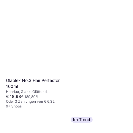
Keratin, Protein
9+ Shops
Olaplex No.3 Hair Perfector
100ml
Haarkur, Glanz, Glättend,
€ 18,98
Stärkend, Reparierend,
€ 189,80/L
Feuchtigkeitsspendend,
Oder 3 Zahlungen von € 6,32
Weichmachend, Ohne Ausspülen,
9+ Shops
Silikonfrei, Parabenfrei, Sulfatfrei
Im Trend