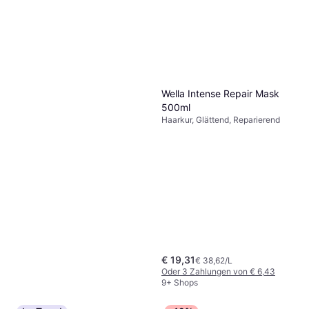
Redken Acidic Bonding
Concentrate Intensive
Haarkur, Glanz, Ohne Ausspülen,
Treatment 190ml
€ 18,84
Glättend, Stärkend, Reparierend,
€ 99,16/L
Weichmachend, Farbbewahrend,
Oder 3 Zahlungen von € 6,28
Pflegend, Sulfatfrei
9+ Shops
Wella Intense Repair Mask
500ml
Haarkur, Glättend, Reparierend
€ 19,31
€ 38,62/L
Oder 3 Zahlungen von € 6,43
9+ Shops