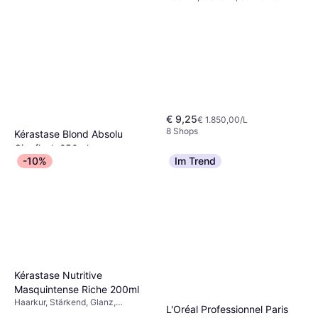
Reparierend, Stärkend, Ohne
Ausspülen, Anti-Frizz, Entwirrend,
Feuchtigkeitsspendend, Pflegend,
Weichmachend, Farbbewahrend,
Hitzeschutz, Keratin, Protein
€ 9,25
€ 1.850,00/L
8 Shops
Kérastase Blond Absolu
Cicaflash 250ml
-10%
Im Trend
Haarkur, Feuchtigkeitsspendend,
€ 26,95
Entwirrend, Pflegend,
€ 107,80/L
Weichmachend, Beruhigend,
Oder 3 Zahlungen von € 8,98
Stärkend, Anti-Pollution, Glättend,
9+ Shops
Glanz, Antioxidantien
Kérastase Nutritive
Masquintense Riche 200ml
Haarkur, Stärkend, Glanz,
L'Oréal Professionnel Paris
Pflegend, Feuchtigkeitsspendend,