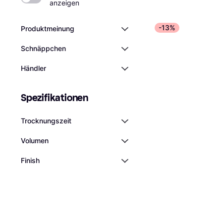
anzeigen
-13%
Produktmeinung
Schnäppchen
OPI Plumping Volu
Nagelüberlack 15
Händler
Decklack
€ 12,82
€ 854,67/L
Oder € 4,27/Mon.
Spezifikationen
5 Shops
Trocknungszeit
Volumen
Finish