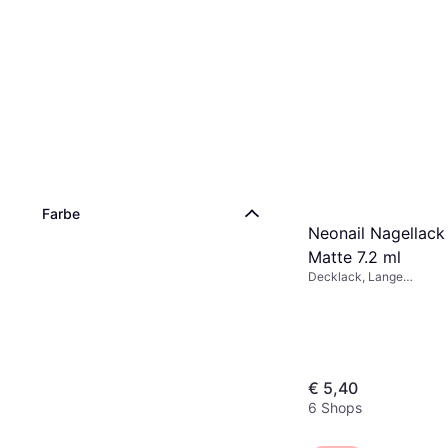
Alessandro Stripl
Coat - Clear
Decklack
€ 7,80
€ 9,10
Oder € 2,60/Mon.
3 Shops
Farbe
Neonail Nagellack
Matte 7.2 ml
Decklack, Lange
Haltbarkeit/Lebensdauer,
trocknend
€ 5,40
6 Shops