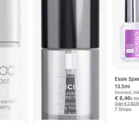
9+ Shops
Essie Spe
13.5ml
Decklack, Stä
€ 8,46
€ 62
Oder € 2,82/
7 Shops