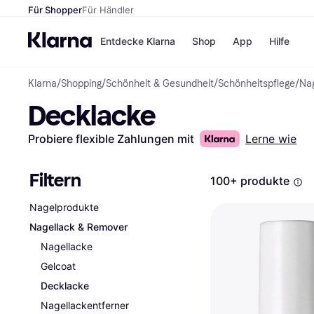
Für Shopper
Für Händler
Entdecke Klarna
Shop
App
Hilfe
Klarna
/
Shopping
/
Schönheit & Gesundheit
/
Schönheitspflege
/
Na
Zahlungsmethoden
Shops
Decklacke
Zahlungsmethoden
MediaM
Sofort bezahlen
H&M
Bezahle in 3
Temu
Probiere flexible Zahlungen mit
Lerne wie
Teilzahlungen
Kauflan
Bezahle in bis zu 30
Samsu
Tagen
Filtern
100+ produkte
Ratenzahlung
Nagelprodukte
Alle Shops
Nagellack & Remover
Nagellacke
Gelcoat
Decklacke
Nagellackentferner