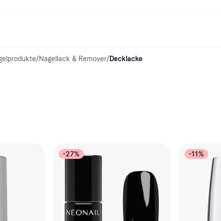
gelprodukte
/
Nagellack & Remover
/
Decklacke
Shopping und Cashback
Shoppe und vergleiche Preise
Banking
Sparprodukte
Mobil
Foto & Video
Büroau
arkt
Cashback
Sale
Klarna Card
Gaming & Unterhaltung
Sparkonto
Reise-eSI
Shops entdecken
Schönheit & Gesundheit
Klarna Guthaben
Mobilgeräte & Wearables
Flexkonto
Mitgliedschaft
Bekleidung & Accessoires
Kinder & Familie
Festgeldkonto
d.at
Spielzeug & Hobbys
Fahrzeuge & Zubehör
ng
Möbel & Haushalt
Garten & Außenbereich
TV & Audio
Küchengeräte
Sport & Freizeit
Haushaltsgeräte
Computer
Bücher, Filme & Musik
Renovierung & Bau
Alle Ka
-27%
-11%