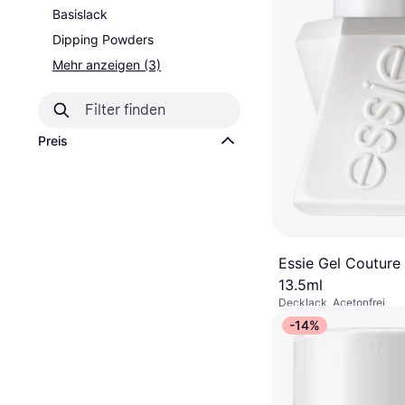
Basislack
Dipping Powders
Mehr anzeigen (3)
Preis
Essie Gel Couture
13.5ml
Decklack, Acetonfrei
€ 10,20
€ 755,56/L
-14%
Oder € 3,40/Mon.
8 Shops