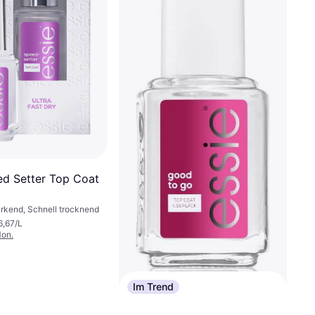
ed Setter Top Coat
rkend, Schnell trocknend
6,67/L
Mon.
Im Trend