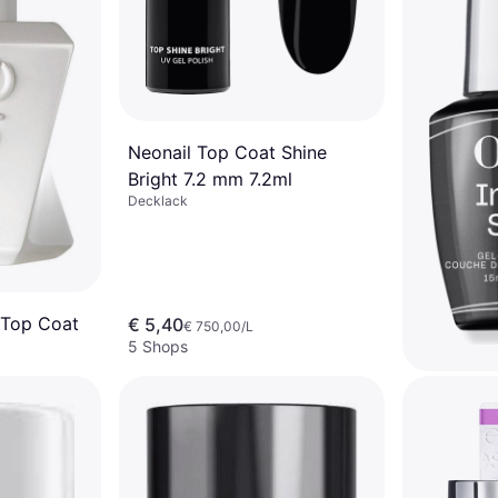
Neonail Top Coat Shine
Bright 7.2 mm 7.2ml
Decklack
 Top Coat
€ 5,40
€ 750,00/L
5 Shops
OPI Infini
15 ml 15m
Decklack, La
Haltbarkeit/
€ 9,77
€ 651
Oder € 3,25/