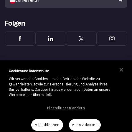
Österreich
Folgen
Cookies und Datenschutz
Wir verwenden Cookies, um den Betrieb der Website zu
gewährleisten, sowie zur Personalisierung und Analyse Ihres
Surfverhaltens. Darüber hinaus werden auch Daten an unsere
Werbepartner übermittelt.
Einstellungen ändern
Copyright © 2005-2026 Klarna Bank AB (publ). Headquarters: Stockholm, Sweden. All
rights reserved. Klarna Bank AB (publ). Sveavägen 46, 111 34 Stockholm. Organization
number: 556737-0431
Alle ablehnen
Alles zulassen
Cookies
Klarna.com