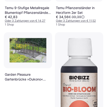
Temu 9-Stufige Metallregale
Temu Pflanzenständer in
Blumentopf Pflanzenständer
Herzform 2er Set
€ 42,83
€ 34,56
€ 39,39
Display
Oder 3 Zahlungen von € 14,27
Oder 3 Zahlungen von € 11,52
1 Shop
1 Shop
Garden Pleasure
Gartenbrücke »Dukono«
braun