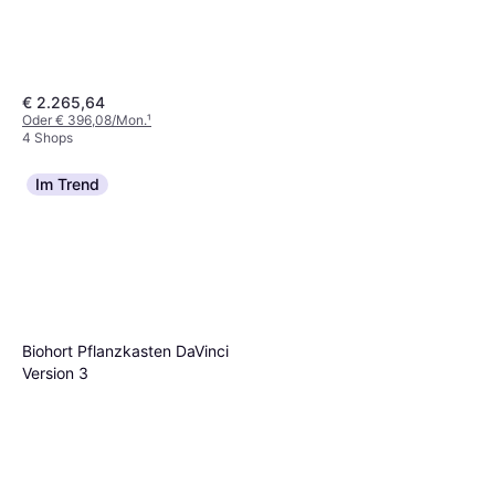
€ 2.265,64
Oder € 396,08/Mon.
¹
4 Shops
Compo BIO Grünpflanzen-
Im Trend
Palmendünger
Pflanzennahrung
€ 6,99
4 Shops
Biohort Pflanzkasten DaVinci
Version 3