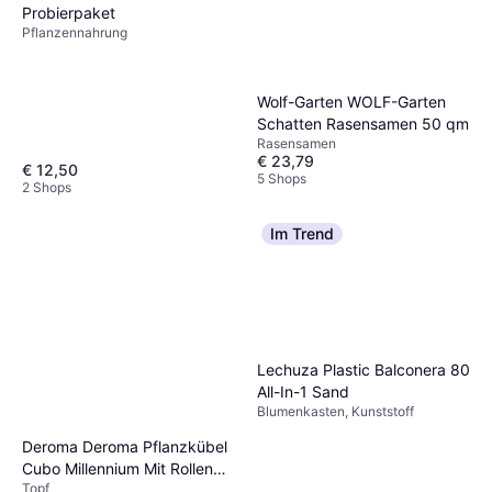
Probierpaket
Pflanzennahrung
Wolf-Garten WOLF-Garten
Schatten Rasensamen 50 qm
Rasensamen
€ 23,79
€ 12,50
5 Shops
2 Shops
Im Trend
Lechuza Plastic Balconera 80
All-In-1 Sand
Blumenkasten, Kunststoff
Deroma Deroma Pflanzkübel
Cubo Millennium Mit Rollen
Topf
49 cm x 49 cm x 49 cm