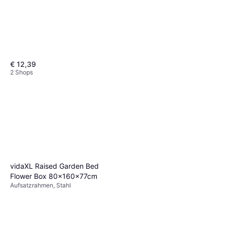
€ 12,39
2 Shops
Compo Bio Fortigo
Universaldünger 1 L
€ 11,99
2 Shops
vidaXL Raised Garden Bed
Flower Box 80x160x77cm
Aufsatzrahmen, Stahl