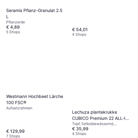
Seramis Pflanz-Granulat 2.5
L
Pflanzerde
€ 4,89
€ 54,01
5 Shops
4 Shops
Westmann Hochbeet Lärche
100 FSC®
Aufsatzrahmen
Lechuza plantekrukke
CUBICO Premium 22 ALL-IN-
Topf, Selbstbewässernd,
ONE højglans
€ 35,99
Kunststoff
€ 129,99
4 Shops
7 Shops