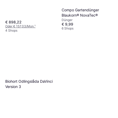
Compo Gartendünger
Blaukorn® NovaTec®
Dünger
€ 898,22
€ 9,99
Oder € 157,03/Mon.
¹
6 Shops
4 Shops
Biohort Odlingslåda DaVinci
Version 3