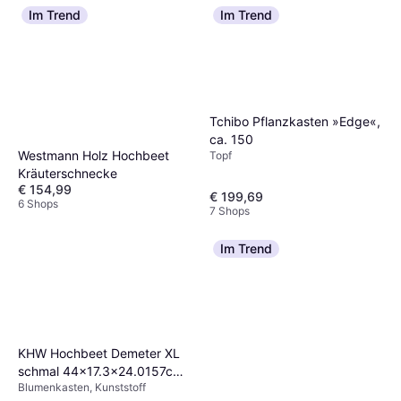
Im Trend
Im Trend
Tchibo Pflanzkasten »Edge«,
ca. 150
Westmann Holz Hochbeet
Topf
Kräuterschnecke
€ 154,99
€ 199,69
6 Shops
7 Shops
Im Trend
KHW Hochbeet Demeter XL
schmal 44x17.3x24.0157cm
Blumenkasten, Kunststoff
17.3x158x24.0157cm