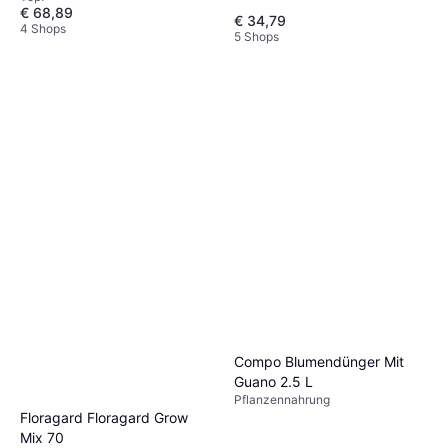
€ 68,89
Anthrazit
€ 34,79
4 Shops
5 Shops
Compo Blumendünger Mit
Guano 2.5 L
Pflanzennahrung
Floragard Floragard Grow
Mix 70