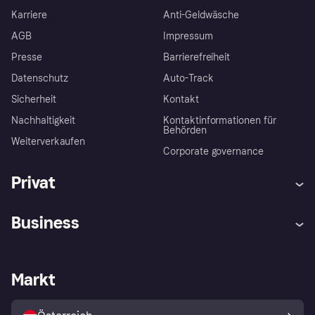
Karriere
Anti-Geldwäsche
AGB
Impressum
Presse
Barrierefreiheit
Datenschutz
Auto-Track
Sicherheit
Kontakt
Nachhaltigkeit
Kontaktinformationen für
Behörden
Weiterverkaufen
Corporate governance
Privat
Hilfe
Käuferschutzrichtlinien
Business
Einloggen
Beschwerden
Händlersupport
Entwicklerseite
Klarna App
Datenschutzeinstellungen
Händlerportal
Betriebsstatus
Markt
Shops entdecken
Dein Widerrufsrecht
Mit Klarna verkaufen
Plattformen und Partner