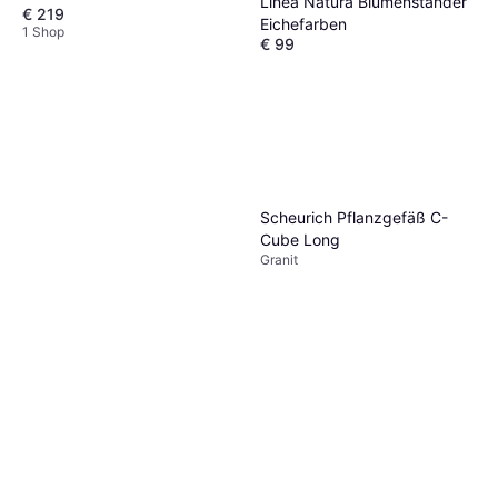
Linea Natura Blumenständer
€ 219
Eichefarben
1 Shop
€ 99
Oder 3 Zahlungen von € 33,00
2 Shops
Scheurich Pflanzgefäß C-
Cube Long
Granit