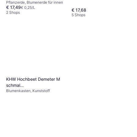
Pflanzerde, Blumenerde für innen
€ 17,49
€ 0,25/L
€ 17,68
2 Shops
5 Shops
KHW Hochbeet Demeter M
schmal
Blumenkasten, Kunststoff
16.14x32.28x24.0157cm
32.28x32.2835x24.0157cm