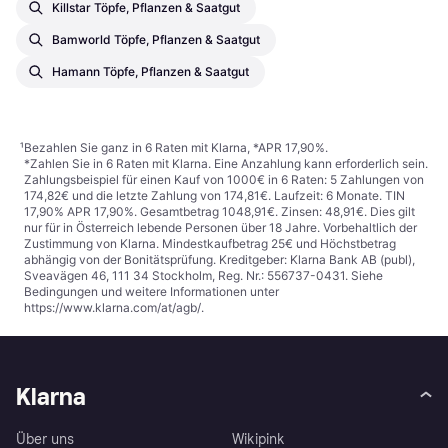
Killstar Töpfe, Pflanzen & Saatgut
Bamworld Töpfe, Pflanzen & Saatgut
Hamann Töpfe, Pflanzen & Saatgut
¹
Bezahlen Sie ganz in 6 Raten mit Klarna, *APR 17,90%.
*Zahlen Sie in 6 Raten mit Klarna. Eine Anzahlung kann erforderlich sein.
Zahlungsbeispiel für einen Kauf von 1000€ in 6 Raten: 5 Zahlungen von
174,82€ und die letzte Zahlung von 174,81€. Laufzeit: 6 Monate. TIN
17,90% APR 17,90%. Gesamtbetrag 1048,91€. Zinsen: 48,91€. Dies gilt
nur für in Österreich lebende Personen über 18 Jahre. Vorbehaltlich der
Zustimmung von Klarna. Mindestkaufbetrag 25€ und Höchstbetrag
abhängig von der Bonitätsprüfung. Kreditgeber: Klarna Bank AB (publ),
Sveavägen 46, 111 34 Stockholm, Reg. Nr.: 556737-0431. Siehe
Bedingungen und weitere Informationen unter
https://www.klarna.com/at/agb/
.
Klarna
Über uns
Wikipink