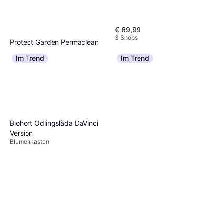
€ 69,99
3 Shops
Protect Garden Permaclean
Duo Unkraut &
Im Trend
Im Trend
Pflanzennahrung
€ 19,99
2 Shops
Biohort Odlingslåda DaVinci
Version
Blumenkasten