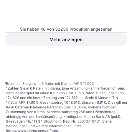
Sie haben 48 von 32230 Produkten angesehen
Euro3Plast Blumenkasten
Mehr anzeigen
kebe pflanzkasten
Coast Blumenwagen Holz
Pflanzwagen 120 x 43 x 53.5
€ 71,99
cm Braun
Oder 3 Zahlungen von € 23,99
€ 95,32
6 Shops
8 Shops
1
2
3
...
338
...
672
¹
Bezahlen Sie ganz in 6 Raten mit Klarna, *APR 17,90%.
*Zahlen Sie in 6 Raten mit Klarna. Eine Anzahlung kann erforderlich sein.
Zahlungsbeispiel für einen Kauf von 1000€ in 6 Raten: 5 Zahlungen von
174,82€ und die letzte Zahlung von 174,81€. Laufzeit: 6 Monate. TIN
17,90% APR 17,90%. Gesamtbetrag 1048,91€. Zinsen: 48,91€. Dies gilt nur
für in Österreich lebende Personen über 18 Jahre. Vorbehaltlich der
Zustimmung von Klarna. Mindestkaufbetrag 25€ und Höchstbetrag
abhängig von der Bonitätsprüfung. Kreditgeber: Klarna Bank AB (publ),
Sveavägen 46, 111 34 Stockholm, Reg. Nr.: 556737-0431. Siehe
Bedingungen und weitere Informationen unter
https://www.klarna.com/at/agb/
.