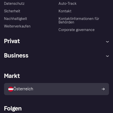
Datenschutz
Auto-Track
Sicherheit
Kontakt
Nachhaltigkeit
Kontaktinformationen für
Behörden
Weiterverkaufen
Corporate governance
Privat
Hilfe
Käuferschutzrichtlinien
Business
Einloggen
Beschwerden
Händlersupport
Entwicklerseite
Klarna App
Datenschutzeinstellungen
Händlerportal
Betriebsstatus
Markt
Shops entdecken
Dein Widerrufsrecht
Mit Klarna verkaufen
Plattformen und Partner
Österreich
Folgen