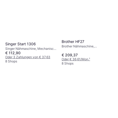
Brother HF27
Singer Start 1306
Brother Nähmaschine,
Singer Nähmaschine, Mechanisch,
Mechanisch, 27 Stiche: Nutznaht
€ 112,90
6 Stiche
€ 209,37
Oder 3 Zahlungen von € 37,63
Oder € 36,61/Mon.
¹
8 Shops
8 Shops