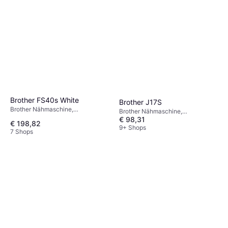
Brother FS40s White
Brother J17S
Brother Nähmaschine,
Brother Nähmaschine,
Elektronisch, 40 Stiche: Elastische
€ 98,31
Mechanisch, 17 Stiche
€ 198,82
Naht, Ziernaht
9+ Shops
7 Shops