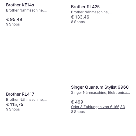
Brother KE14s
Brother RL425
Brother Nähmaschine,
Brother Nähmaschine,
Mechanisch, 14 Stiche
€ 133,46
Mechanisch, 25 Stiche
€ 95,49
8 Shops
9 Shops
Singer Quantum Stylist 9960
Singer Nähmaschine, Elektronisch,
Brother RL417
600 Stiche: Ziernaht
Brother Nähmaschine,
€ 499
€ 115,75
Mechanisch, 17 Stiche
Oder 3 Zahlungen von € 166,33
9 Shops
8 Shops