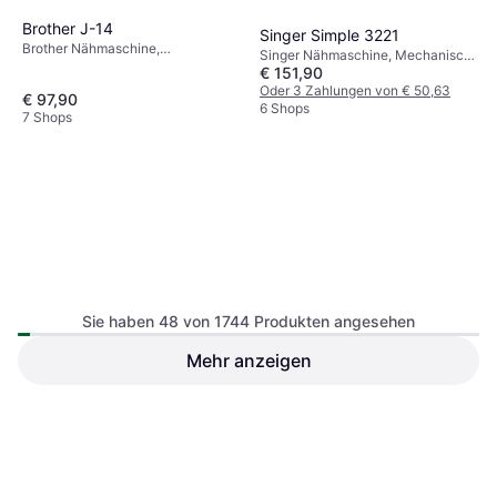
Brother J-14
Singer Simple 3221
Brother Nähmaschine,
Singer Nähmaschine, Mechanisch,
Mechanisch, 14 Stiche
€ 151,90
40 Stiche
Oder 3 Zahlungen von € 50,63
€ 97,90
6 Shops
7 Shops
Sie haben 48 von 1744 Produkten angesehen
Brother Nähmaschine Innovis
Mehr anzeigen
VEVOR
A16
Computernähmaschine 60
Brother Nähmaschine
VEVOR Nähmaschine
Stichanwendungen LED
€ 172,99
Bildschirm Licht
Oder 3 Zahlungen von € 57,66
€ 449
2 Shops
2 Shops
1
2
3
...
20
...
37