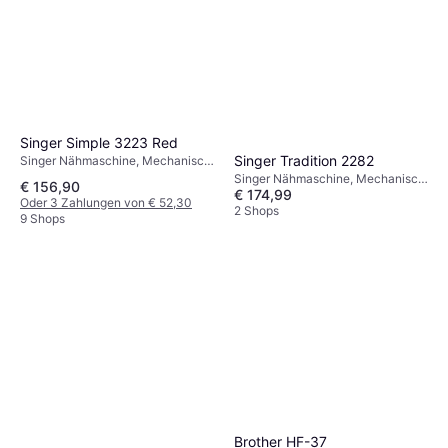
Singer Simple 3223 Red
Singer Tradition 2282
Singer Nähmaschine, Mechanisch,
23 Stiche
Singer Nähmaschine, Mechanisch,
€ 156,90
€ 174,99
32 Stiche: Ziernaht, Elastische
Oder 3 Zahlungen von € 52,30
Naht
2 Shops
9 Shops
Brother HF-37