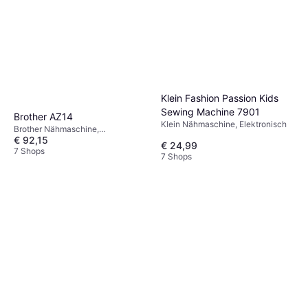
Klein Fashion Passion Kids
Sewing Machine 7901
Brother AZ14
Klein Nähmaschine, Elektronisch
Brother Nähmaschine,
€ 92,15
Mechanisch, 14 Stiche
€ 24,99
7 Shops
7 Shops