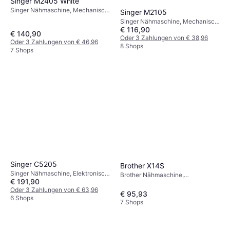
Singer M2405 White
Singer Nähmaschine, Mechanisch,
Singer M2105
8 Stiche: Elastische Naht, Ziernaht
Singer Nähmaschine, Mechanisch,
€ 116,90
8 Stiche: Elastische Naht, Ziernaht
€ 140,90
Oder 3 Zahlungen von € 38,96
Oder 3 Zahlungen von € 46,96
8 Shops
7 Shops
Singer C5205
Brother X14S
Singer Nähmaschine, Elektronisch,
Brother Nähmaschine,
€ 191,90
80 Stiche
Mechanisch, 14 Stiche: Nutznaht,
Oder 3 Zahlungen von € 63,96
Ziernaht
€ 95,93
6 Shops
7 Shops