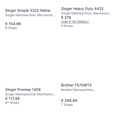
Singer Heavy Duty 4432
Singer Simple 3223 Yellow
Singer Nähmaschine, Mechanisch,
Singer Nähmaschine, Mechanisch,
€ 219
32 Stiche
23 Stiche
Oder € 38,29/Mon.
¹
€ 154,99
9 Shops
8 Shops
Brother FS70WTX
Singer Promise 1408
Brother Nähmaschine,
Elektronisch, 70 Stiche
Singer Nähmaschine, Mechanisch,
€ 117,44
63 Stiche: Nutznaht, Ziernaht
€ 290,60
9+ Shops
7 Shops