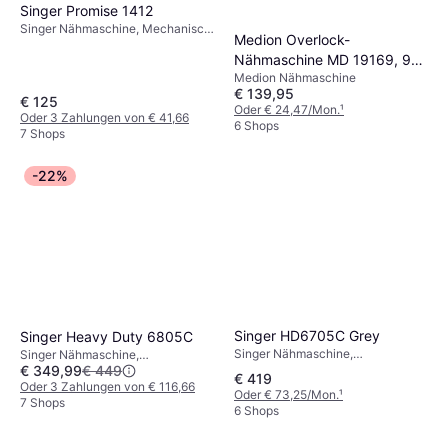
Singer Promise 1412
Singer Nähmaschine, Mechanisch,
Medion Overlock-
18 Stiche: Ziernaht
Nähmaschine MD 19169, 90
Medion Nähmaschine
W Leistung, LED Licht, nähen
€ 139,95
mit 4 Fäden gleichzeitig,
€ 125
Oder € 24,47/Mon.
¹
Oder 3 Zahlungen von € 41,66
umfangreiches Zubehör weiß
6 Shops
7 Shops
-22%
Singer HD6705C Grey
Singer Heavy Duty 6805C
Singer Nähmaschine,
Singer Nähmaschine,
€ 349,99
€ 449
Computergesteuert, 411 Stiche:
Computergesteuert, 568 Stiche:
€ 419
Nutznaht, Elastische Naht,
Ziernaht
Oder 3 Zahlungen von € 116,66
Oder € 73,25/Mon.
¹
Ziernaht
7 Shops
6 Shops