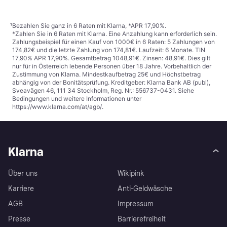
¹
Bezahlen Sie ganz in 6 Raten mit Klarna, *APR 17,90%.
*Zahlen Sie in 6 Raten mit Klarna. Eine Anzahlung kann erforderlich sein.
Zahlungsbeispiel für einen Kauf von 1000€ in 6 Raten: 5 Zahlungen von
174,82€ und die letzte Zahlung von 174,81€. Laufzeit: 6 Monate. TIN
17,90% APR 17,90%. Gesamtbetrag 1048,91€. Zinsen: 48,91€. Dies gilt
nur für in Österreich lebende Personen über 18 Jahre. Vorbehaltlich der
Zustimmung von Klarna. Mindestkaufbetrag 25€ und Höchstbetrag
abhängig von der Bonitätsprüfung. Kreditgeber: Klarna Bank AB (publ),
Sveavägen 46, 111 34 Stockholm, Reg. Nr.: 556737-0431. Siehe
Bedingungen und weitere Informationen unter
https://www.klarna.com/at/agb/
.
Klarna
Über uns
Wikipink
Karriere
Anti-Geldwäsche
AGB
Impressum
Presse
Barrierefreiheit