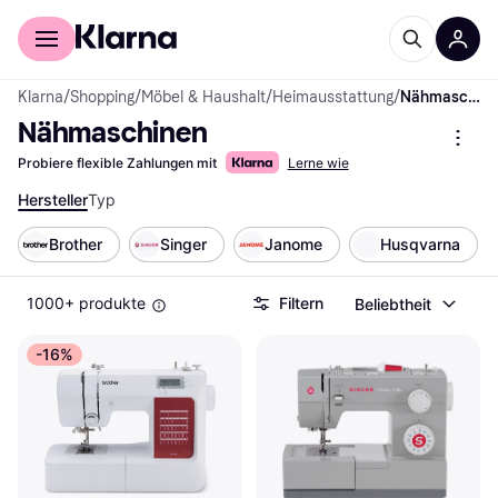
Für Shopper
Für Händler
Klarna
/
Shopping
/
Möbel & Haushalt
/
Heimausstattung
/
Nähmaschinen
Nähmaschinen
Probiere flexible Zahlungen mit
Lerne wie
Hersteller
Typ
Brother
Singer
Janome
Husqvarna
1000+ produkte
Filtern
Beliebtheit
-16%