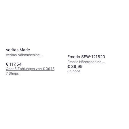
Veritas Marie
Veritas Nähmaschine,
Emerio SEW-121820
Mechanisch, 13 Stiche: Nutznaht,
Emerio Nähmaschine,
€ 117,54
Ziernaht
€ 39,99
Mechanisch, 12 Stiche: Ziernaht
Oder 3 Zahlungen von € 39,18
8 Shops
7 Shops