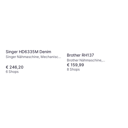
Singer HD6335M Denim
Brother RH137
Singer Nähmaschine, Mechanisch,
Brother Nähmaschine,
32 Stiche: Elastische Naht,
€ 159,99
Mechanisch, 37 Stiche
Ziernaht
€ 246,20
8 Shops
6 Shops