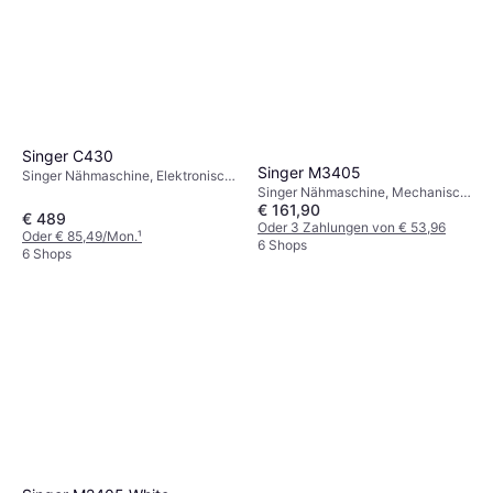
Singer C430
Singer M3405
Singer Nähmaschine, Elektronisch,
Singer Nähmaschine, Mechanisch,
810 Stiche
€ 161,90
23 Stiche: Ziernaht
€ 489
Oder 3 Zahlungen von € 53,96
Oder € 85,49/Mon.
¹
6 Shops
6 Shops