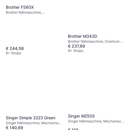
Brother FS60X
Brother Nähmaschine,
Elektronisch, 60 Stiche
Brother M343D
Brother Nähmaschine, Overlock-
€ 237,69
Maschine: Elastische Naht
€ 244,58
9+ Shops
9+ Shops
Singer M2505
Singer Simple 3223 Green
Singer Nähmaschine, Mechanisch,
Singer Nähmaschine, Mechanisch,
11 Stiche
€ 140,69
23 Stiche
€ 119