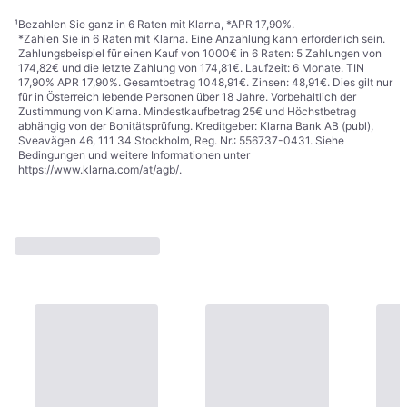
¹
Bezahlen Sie ganz in 6 Raten mit Klarna, *APR 17,90%.
*Zahlen Sie in 6 Raten mit Klarna. Eine Anzahlung kann erforderlich sein.
Zahlungsbeispiel für einen Kauf von 1000€ in 6 Raten: 5 Zahlungen von
174,82€ und die letzte Zahlung von 174,81€. Laufzeit: 6 Monate. TIN
17,90% APR 17,90%. Gesamtbetrag 1048,91€. Zinsen: 48,91€. Dies gilt nur
für in Österreich lebende Personen über 18 Jahre. Vorbehaltlich der
Zustimmung von Klarna. Mindestkaufbetrag 25€ und Höchstbetrag
abhängig von der Bonitätsprüfung. Kreditgeber: Klarna Bank AB (publ),
Sveavägen 46, 111 34 Stockholm, Reg. Nr.: 556737-0431. Siehe
Bedingungen und weitere Informationen unter
https://www.klarna.com/at/agb/
.