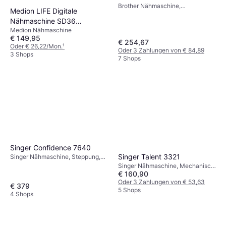
Brother Nähmaschine,
Medion LIFE Digitale
Mechanisch, 37 Stiche
Nähmaschine SD36
Medion Nähmaschine
(MD11881) einstellbare
€ 149,95
Stichlänge und Stichbreite,
€ 254,67
Oder € 26,22/Mon.
¹
Oder 3 Zahlungen von € 84,89
270 Stichmuster, Integriertes
3 Shops
7 Shops
Zubehörfach, 36 Watt
Motorleistung türkis
Singer Confidence 7640
Singer Talent 3321
Singer Nähmaschine, Steppung,
200 Stiche: Elastische Naht,
Singer Nähmaschine, Mechanisch,
Ziernaht
€ 160,90
21 Stiche: Elastische Naht,
Ziernaht
Oder 3 Zahlungen von € 53,63
€ 379
5 Shops
4 Shops