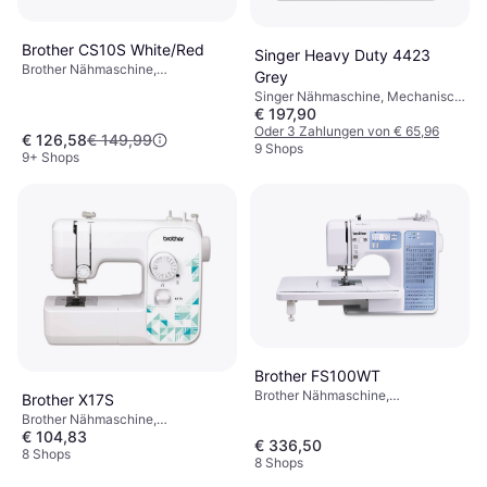
Brother CS10S White/Red
Singer Heavy Duty 4423
Brother Nähmaschine,
Grey
Elektronisch, 40 Stiche
Singer Nähmaschine, Mechanisch,
€ 197,90
23 Stiche
Oder 3 Zahlungen von € 65,96
€ 126,58
€ 149,99
9 Shops
9+ Shops
Brother FS100WT
Brother Nähmaschine,
Brother X17S
Computergesteuert, 100 Stiche
Brother Nähmaschine,
€ 104,83
Mechanisch, 17 Stiche
€ 336,50
8 Shops
8 Shops