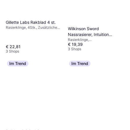
Gillette Labs Rakblad 4 st.
Rasierklinge, 4Stk., Zusätzliche
Wilkinson Sword
Rasierklingenkassetten inbegriffen
Nassrasierer, Intuition
Rasierklinge,
Complete
€ 19,39
Feuchtigkeitsspendend
€ 22,81
3 Shops
3 Shops
Im Trend
Im Trend