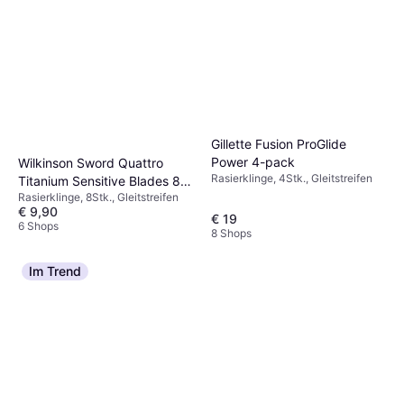
Gillette Fusion ProGlide
Power 4-pack
Wilkinson Sword Quattro
Rasierklinge, 4Stk., Gleitstreifen
Titanium Sensitive Blades 8-
Rasierklinge, 8Stk., Gleitstreifen
pack
€ 9,90
€ 19
6 Shops
8 Shops
Im Trend