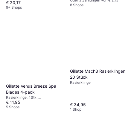
Oder 3 Zahlungen von € 2,15
€ 20,17
8 Shops
9+ Shops
Gillette Mach3 Rasierklingen
20 Stück
Rasierklinge
Gillette Venus Breeze Spa
Blades 4-pack
Rasierklinge, 4Stk.,
€ 11,95
Feuchtigkeitsspendend
€ 34,95
5 Shops
1 Shop