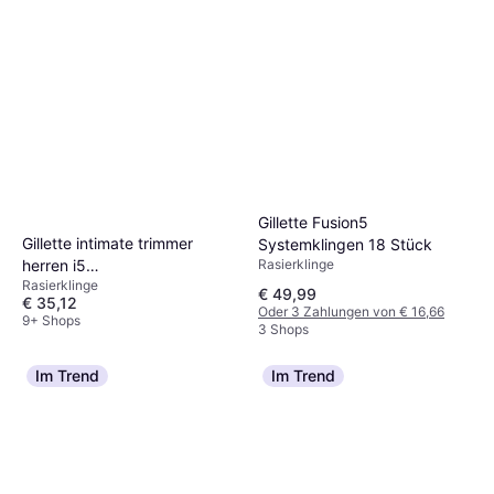
Gillette Fusion5
Gillette intimate trimmer
Systemklingen 18 Stück
Rasierklinge
herren i5
Rasierklinge
intimbereichwasserdicht
€ 49,99
€ 35,12
kabellos neu Schwarz
Oder 3 Zahlungen von € 16,66
9+ Shops
3 Shops
Im Trend
Im Trend