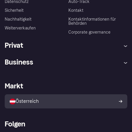
Datenschutz
Auto-Track
Sicherheit
Kontakt
Nachhaltigkeit
Kontaktinformationen für
Behörden
Weiterverkaufen
Corporate governance
Privat
Hilfe
Käuferschutzrichtlinien
Business
Einloggen
Beschwerden
Händlersupport
Entwicklerseite
Klarna App
Datenschutzeinstellungen
Händlerportal
Betriebsstatus
Markt
Shops entdecken
Dein Widerrufsrecht
Mit Klarna verkaufen
Plattformen und Partner
Österreich
Folgen