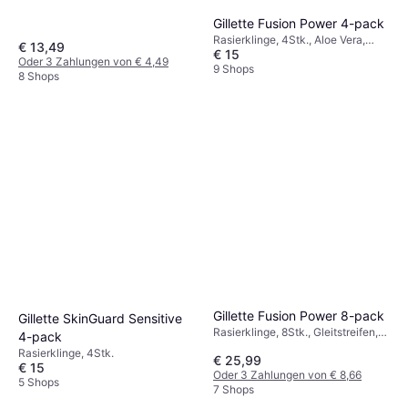
Gillette Fusion Power 4-pack
Rasierklinge, 4Stk., Aloe Vera,
€ 13,49
€ 15
Vitamine, Gleitstreifen
Oder 3 Zahlungen von € 4,49
9 Shops
8 Shops
Gillette Fusion Power 8-pack
Gillette SkinGuard Sensitive
Rasierklinge, 8Stk., Gleitstreifen,
4-pack
Vitamine, Aloe Vera
Rasierklinge, 4Stk.
€ 25,99
€ 15
Oder 3 Zahlungen von € 8,66
5 Shops
7 Shops