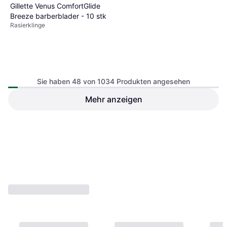
Gillette Venus ComfortGlide
Breeze barberblader - 10 stk
Rasierklinge
Sie haben 48 von 1034 Produkten angesehen
Mehr anzeigen
Gillette Venus Deluxe Smooth
Sensitive,
Rasierklinge, 3Stk.,
Damenrasiermaschine, 3
€ 17,13
Nachfüllpackung, Gleitstreifen,
Stück, Maschinenteile mit 5
€ 32,80
Aloe Vera, Feuchtigkeitsspendend
4 Shops
3 Shops
Klingen wie Diamant
1
2
3
...
13
...
22