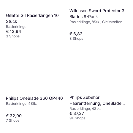
Wilkinson Sword Protector 3
Gillette GII Rasierklingen 10
Blades 8-Pack
Stück
Rasierklinge, 8Stk., Gleitstreifen
Rasierklinge
€ 13,94
€ 6,82
3 Shops
3 Shops
Philips Zubehör
Philips OneBlade 360 QP440
Haarentfernung, OneBlade
Rasierklinge, 4Stk.
Rasierklinge, 4Stk.
Klinge (4x)
€ 37,37
€ 32,90
9+ Shops
7 Shops