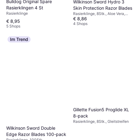
Bulldog Original Spare
Wilkinson Sword Hydro 3
Rasierklingen 4 St
Skin Protection Razor Blades
Rasierklinge
Rasierklinge, 8Stk., Aloe Vera,
€ 8,86
Dermatologisch getestet,
€ 8,95
Gleitstreifen
4 Shops
5 Shops
Im Trend
Gillette Fusion5 Proglide XL
8-pack
Rasierklinge, 8Stk., Gleitstreifen
Wilkinson Sword Double
Edge Razor Blades 100-pack
Rasierklinge, 100Stk.