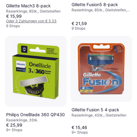
Gillette Fusion5 8-pack
Gillette Mach3 8-pack
Rasierklinge, 8Stk., Gleitstreifen,
Rasierklinge, 8Stk., Gleitstreifen
Vitamine, Nachfüllpackung, Aloe
€ 15,99
Vera
Oder 3 Zahlungen von € 5,33
€ 21,59
6 Shops
9 Shops
Gillette Fusion 5 4-pack
Philips OneBlade 360 QP430
Rasierklinge, 4Stk., Gleitstreifen
Rasierklinge, 3Stk.
€ 25,99
€ 15,46
9+ Shops
9+ Shops