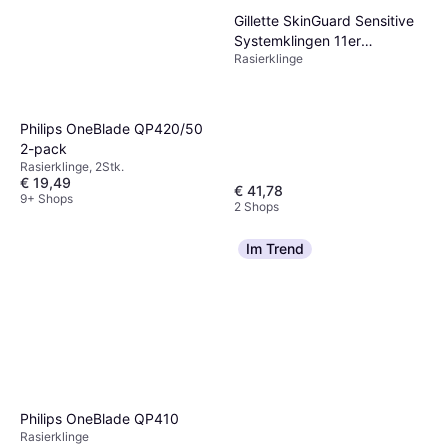
Gillette SkinGuard Sensitive
Systemklingen 11er
Rasierklinge
Ersatzklingen, 11 St�ck
8001090822079
Philips OneBlade QP420/50
2-pack
Rasierklinge, 2Stk.
€ 19,49
€ 41,78
9+ Shops
2 Shops
Im Trend
Philips OneBlade QP410
Rasierklinge