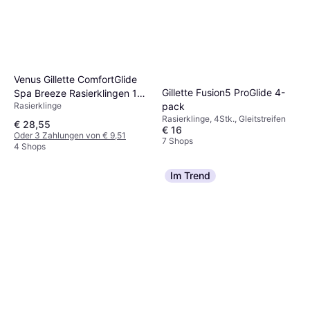
Venus Gillette ComfortGlide
Gillette Fusion5 ProGlide 4-
Spa Breeze Rasierklingen 10
pack
Rasierklinge
St
Rasierklinge, 4Stk., Gleitstreifen
€ 28,55
€ 16
Oder 3 Zahlungen von € 9,51
7 Shops
4 Shops
Im Trend