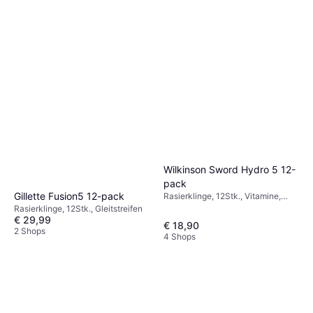
Wilkinson Sword Hydro 5 12-
pack
Gillette Fusion5 12-pack
Rasierklinge, 12Stk., Vitamine,
Feuchtigkeitsspendend,
Rasierklinge, 12Stk., Gleitstreifen
Dermatologisch getestet
€ 29,99
€ 18,90
2 Shops
4 Shops