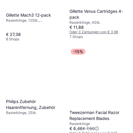
Gillette Venus Cartridges 4-
Gillette Mach3 12-pack
pack
Rasierklinge, 12Stk.,
Rasierklinge, 4Stk.
Nachfüllpackung, Zusätzliche
€ 11,88
Rasierklingenkassetten inbegriffen
Oder 3 Zahlungen von € 3,96
€ 27,38
7 Shops
8 Shops
-15%
Philips Zubehör
Haarentfernung, Zubehör
Tweezerman Facial Razor
Rasierklinge, 2Stk.
Replacement Blades
Rasierklinge
€ 6,46
€ 7,60