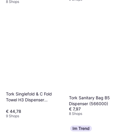
8 Shops
Tork Singlefold & C Fold
Tork Sanitary Bag B5
Towel H3 Dispenser
Dispenser (566000)
(553000)
€ 7,97
€ 44,78
8 Shops
9 Shops
Im Trend