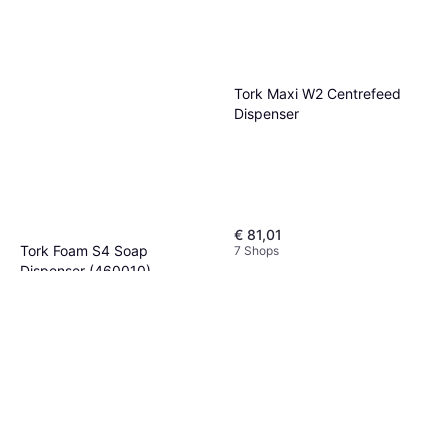
Tork Maxi W2 Centrefeed
Dispenser
€ 81,01
Tork Foam S4 Soap
7 Shops
Dispenser (460010)
€ 71,14
6 Shops