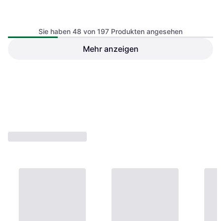
Tork T1 Jumbo Toilet Roll
Dispenser
Sie haben 48 von 197 Produkten angesehen
Mehr anzeigen
Tork Folded Toilet Paper
Dispenser
€ 45,95
€ 90,65
€ 119
3 Shops
3 Shops
1
2
3
...
5