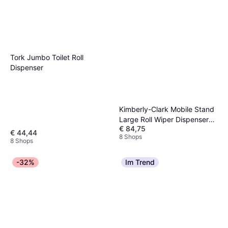
Tork Jumbo Toilet Roll
Dispenser
Kimberly-Clark Mobile Stand
Large Roll Wiper Dispenser
€ 84,75
6155
€ 44,44
8 Shops
8 Shops
-32%
Im Trend