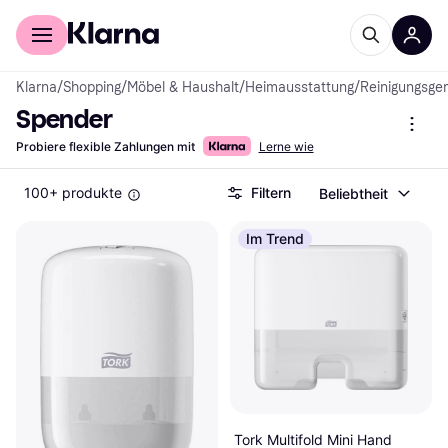
Für Shopper
Für Händler
Klarna
/
Shopping
/
Möbel & Haushalt
/
Heimausstattung
/
Reinigungsger
Spender
Probiere flexible Zahlungen mit
Lerne wie
100+ produkte
Filtern
Beliebtheit
Im Trend
Tork Multifold Mini Hand