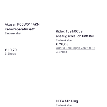
Akusan K06W014AKN
Kabelreparatursatz
Ridex 1591i0059
Einbaukabel
ansaugschlauch luftfilter
Einbaukabel
€ 28,08
Oder 3 Zahlungen von € 9,36
€ 10,79
3 Shops
3 Shops
DEFA MiniPlug
Einbaukabel