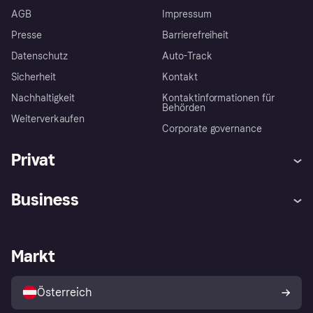
AGB
Impressum
Presse
Barrierefreiheit
Datenschutz
Auto-Track
Sicherheit
Kontakt
Nachhaltigkeit
Kontaktinformationen für
Behörden
Weiterverkaufen
Corporate governance
Privat
Hilfe
Käuferschutzrichtlinien
Business
Einloggen
Beschwerden
Händlersupport
Entwicklerseite
Klarna App
Datenschutzeinstellungen
Händlerportal
Betriebsstatus
Markt
Shops entdecken
Dein Widerrufsrecht
Mit Klarna verkaufen
Plattformen und Partner
Österreich