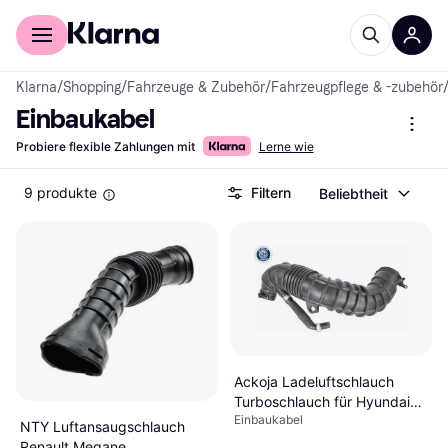
Für Shopper
Für Händler
Klarna
/
Shopping
/
Fahrzeuge & Zubehör
/
Fahrzeugpflege & -zubehör
Einbaukabel
Probiere flexible Zahlungen mit
Lerne wie
9 produkte
Filtern
Beliebtheit
Ackoja Ladeluftschlauch
Turboschlauch für Hyundai
Einbaukabel
i40
NTY Luftansaugschlauch
Renault Megane