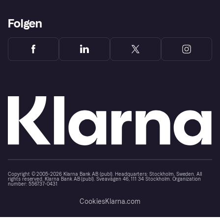
Folgen
Copyright © 2005-2026 Klarna Bank AB (publ). Headquarters: Stockholm, Sweden. All
rights reserved. Klarna Bank AB (publ). Sveavägen 46, 111 34 Stockholm. Organization
number: 556737-0431
Cookies
Klarna.com