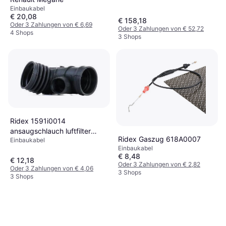
Einbaukabel
€ 20,08
€ 158,18
Oder 3 Zahlungen von € 6,69
Oder 3 Zahlungen von € 52,72
4 Shops
3 Shops
Ridex 1591i0014
ansaugschlauch luftfilter
Ridex Gaszug 618A0007
Einbaukabel
bmw 5 limousine e39 7
Einbaukabel
€ 8,48
€ 12,18
Oder 3 Zahlungen von € 2,82
Oder 3 Zahlungen von € 4,06
3 Shops
3 Shops