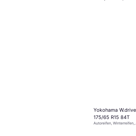
Yokohama W.drive
175/65 R15 84T
Autoreifen, Winterreifen,
Ganzjahresreifen, Spike-f
Pkw, Größenverhältnis 6