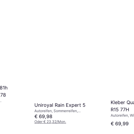
 81h
678
Kleber Qu
Uniroyal Rain Expert 5
reie Reifen,
R15 77H
 %, 50 %, 65
Autoreifen, Sommerreifen,
tsindex T
Autoreifen, Wi
Ganzjahresreifen, Winterreifen, Spike-
€ 69,98
, V (240 km/h)
Ganzjahresrei
freie Reifen, SUV, Pkw,
Oder € 23,32/Mon.
€ 69,99
Pkw, Größenve
Größenverhältnis 60 %,
Geschwindigke
Geschwindigkeitsindex H (210 km/h)