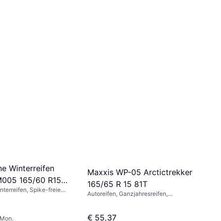
ne Winterreifen
Maxxis WP-05 Arctictrekker
M005 165/60 R15
165/65 R 15 81T
nterreifen, Spike-freie
Autoreifen, Ganzjahresreifen,
nverhältnis 60 %,
Winterreifen, Spike-freie Reifen, Pkw,
itsindex T (190 km/h), V
Größenverhältnis 65 %,
€ 55,37
Geschwindigkeitsindex T (190 km/h)
/Mon.