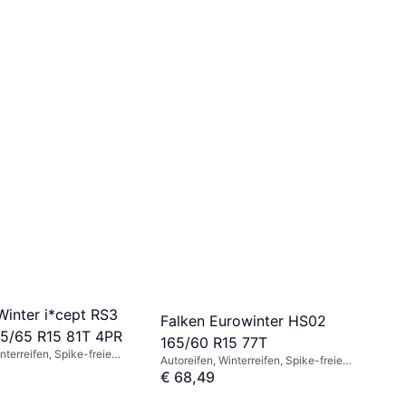
inter i*cept RS3
Falken Eurowinter HS02
5/65 R15 81T 4PR
165/60 R15 77T
nterreifen, Spike-freie
Autoreifen, Winterreifen, Spike-freie
nverhältnis 65 %,
Reifen, Pkw, Größenverhältnis 65 %, 55
€ 68,49
itsindex T (190 km/h)
%, 60 %, 45 %, 70 %,
Geschwindigkeitsindex V (240 km/h), T