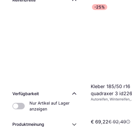
-25%
Kleber 185/50 r16
quadraxer 3 id22
Verfügbarkeit
Autoreifen, Winterreifen,
Nur Artikel auf Lager 
Ganzjahresreifen, Spike-f
Pkw, Größenverhältnis 55
anzeigen
%, 40 %, Geschwindigkei
(190 km/h), H (210 km/h)
€ 69,22
€ 92,49
Produktmeinung