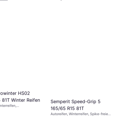
rowinter HS02
 81T Winter Reifen
Semperit Speed-Grip 5
nterreifen,
165/65 R15 81T
nis 65 %,
Autoreifen, Winterreifen, Spike-freie
itsindex T (190 km/h)
Reifen, Größenverhältnis 65 %,
Geschwindigkeitsindex T (190 km/h)