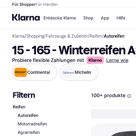
Für Shopper
Für Händler
Entdecke Klarna
Shop
App
Hilfe
Klarna
/
Shopping
/
Fahrzeuge & Zubehör
/
Reifen
/
Autoreifen
Zahlungsmethoden
Shops
15 - 165 - Winterreifen 
Zahlungsmethoden
MediaM
Sofort bezahlen
H&M
Bezahle in 3 Teilzahlunge
Temu
Probiere flexible Zahlungen mit
Lerne wie
Bezahle in bis zu 30 Tage
Kauflan
Ratenzahlung
Samsu
Continental
Michelin
Filtern
Alle Shops
100+ produkte
Reifen
Autoreifen
Motorradreifen
Agrarreifen