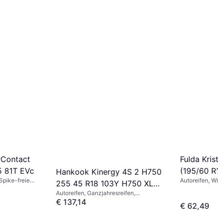
(210 km/h)
rContact
Fulda Kris
5 81T EVc
(195/60 R
Hankook Kinergy 4S 2 H750
 Spike-freie
Autoreifen, Wi
255 45 R18 103Y H750 XL
ltnis 65 %,
Größenverhält
Autoreifen, Ganzjahresreifen,
Set
 (190 km/h)
Geschwindigke
Winterreifen, Spike-freie Reifen, Pkw,
€ 137,14
€ 62,49
Seal Technology, Größenverhältnis 45
%, Geschwindigkeitsindex Y (300 km/h)