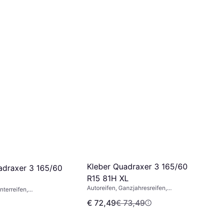
(190 km/h), H (210 km/h)
Kleber Quadraxer 3 165/60
adraxer 3 165/60
R15 81H XL
Autoreifen, Ganzjahresreifen,
nterreifen,
Sommerreifen, Spike-freie Reifen, Pkw,
fen, Spike-freie Reifen,
€ 72,49
€ 73,49
Größenverhältnis 60 %,
rhältnis 60 %,
Geschwindigkeitsindex H (210 km/h)
itsindex T (190 km/h), H