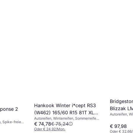
Bridgesto
Hankook Winter i*cept RS3
Blizzak L
sponse 2
(W462) 165/60 R15 81T XL
Autoreifen, Wi
81T
Autoreifen, Winterreifen, Sommerreifen,
4PR
Reifen, Größe
, Spike-freie
Spike-freie Reifen, Pkw,
€ 74,78
€ 75,24
Geschwindigke
€ 97,98
ltnis 65 %,
Größenverhältnis 60 %,
(240 km/h)
Oder € 24,92/Mon.
 (190 km/h)
Oder € 32,66
Geschwindigkeitsindex W (270 km/h), T