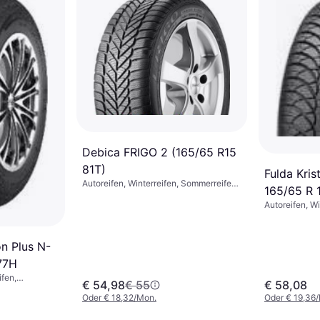
Debica FRIGO 2 (165/65 R15
81T)
Fulda Kris
Autoreifen, Winterreifen, Sommerreifen,
165/65 R 
Spike-freie Reifen, Pkw,
Autoreifen, Wi
Größenverhältnis 65 %,
Größenverhält
Geschwindigkeitsindex T (190 km/h)
Geschwindigke
n Plus N-
77H
ifen,
€ 54,98
€ 55
€ 58,08
e Reifen, Pkw,
Oder € 18,32/Mon.
Oder € 19,36
5 %,
 (210 km/h)