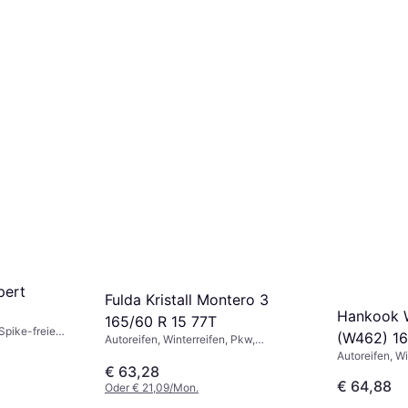
pert
Fulda Kristall Montero 3
Hankook W
165/60 R 15 77T
 Spike-freie
(W462) 16
Autoreifen, Winterreifen, Pkw,
 65 %,
Größenverhältnis 60 %,
Autoreifen, Wi
 (190 km/h)
Geschwindigkeitsindex T (190 km/h)
€ 63,28
Reifen, Größe
€ 64,88
Geschwindigke
Oder € 21,09/Mon.