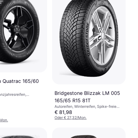
n Quatrac 165/60
Bridgestone Blizzak LM 005
anzjahresreifen,
Spike-freie Reifen, Pkw,
165/65 R15 81T
nis 60 %,
Autoreifen, Winterreifen, Spike-freie
eitsindex H (210 km/h)
Reifen, Größenverhältnis 65 %,
€ 81,98
Geschwindigkeitsindex T (190 km/h)
Oder € 27,32/Mon.
/Mon.