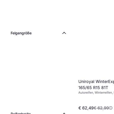
Felgengröße
Uniroyal WinterEx
165/65 R15 81T
Autoreifen, Winterreifen,
Reifen, Größenverhältnis
Geschwindigkeitsindex T
€ 62,49
€ 62,99
Reifenbreite