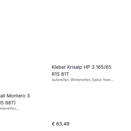
Kleber Krisalp HP 3 165/65
R15 81T
Autoreifen, Winterreifen, Spike-freie
Reifen, Größenverhältnis 65 %,
Geschwindigkeitsindex T (190 km/h)
tall Montero 3
15 88T)
nterreifen,
nis 65 %,
itsindex T (190 km/h)
€ 63,49