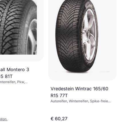
tall Montero 3
15 81T
nterreifen, Pkw,
nis 65 %,
Vredestein Wintrac 165/60
itsindex T (190 km/h)
R15 77T
Autoreifen, Winterreifen, Spike-freie
Reifen, Größenverhältnis 60 %,
Geschwindigkeitsindex H (210 km/h), T
(190 km/h)
€ 60,27
/Mon.