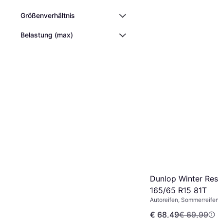
Größenverhältnis
Belastung (max)
Dunlop Winter Re
165/65 R15 81T
Autoreifen, Sommerreifen
Reifen, Pkw, Größenverhä
€ 68,49
€ 69,99
Geschwindigkeitsindex T