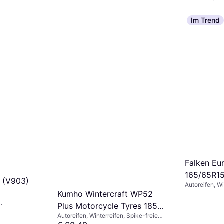
(190 km/h)
Im Trend
Falken Eu
165/65R15
 (V903)
Autoreifen, Wi
Größenverhält
Kumho Wintercraft WP52
Geschwindigke
Plus Motorcycle Tyres 185
reie Reifen,
Autoreifen, Winterreifen, Spike-freie
55 R15 82 T
5 %,
Reifen, Pkw, Pannenfrei,