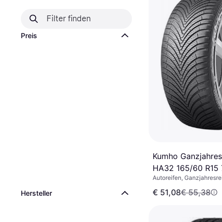
Preis
Kumho Ganzjahres
HA32 165/60 R15
Autoreifen, Ganzjahresre
Winterreifen, Spike-freie
€ 51,08
€ 55,38
Hersteller
Größenverhältnis 60 %,
Geschwindigkeitsindex H