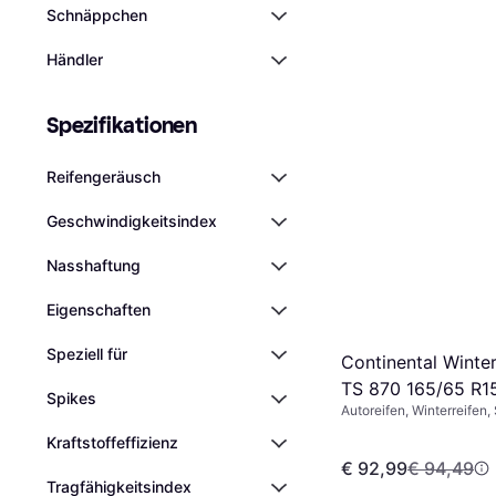
Schnäppchen
Händler
Spezifikationen
Reifengeräusch
Geschwindigkeitsindex
Nasshaftung
Eigen­schaften
Speziell für
Continental Winte
TS 870 165/65 R1
Spikes
Autoreifen, Winterreifen,
Reifen, Pkw, Größenverhä
Kraftstoffeffizienz
Geschwindigkeitsindex T
€ 92,99
€ 94,49
Tragfähigkeitsindex