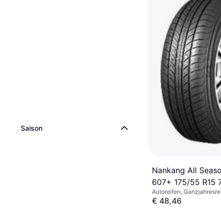
Saison
Nankang All Seaso
607+ 175/55 R15 
Autoreifen, Ganzjahresre
Sommerreifen, Spike-frei
€ 48,46
Größenverhältnis 55 %, 6
Geschwindigkeitsindex H