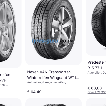
Vredestei
R15 77H
Nexen VAN-Transporter-
Autoreifen, G
reifen
Winterreifen, 
Winterreifen Winguard WT1
 77H
Größenverhält
Autoreifen, Ganzjahresreifen,
165/70 R14C 89R
Geschwindigk
ifen,
Winterreifen, Spike-freie Reifen,
€ 68,88
 Reifen, Pkw,
Leichter Lkw (C-Reifen), Pkw,
€ 64,49
Oder € 22,96
Größenverhältnis 75 %, 60 %, 65 %, 70
 (210 km/h)
%, Geschwindigkeitsindex R (170 km/h),
T (190 km/h)