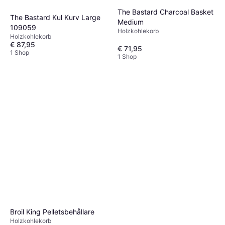
The Bastard Charcoal Basket
The Bastard Kul Kurv Large
Medium
109059
Holzkohlekorb
Holzkohlekorb
€ 87,95
€ 71,95
1 Shop
1 Shop
Broil King Pelletsbehållare
Holzkohlekorb