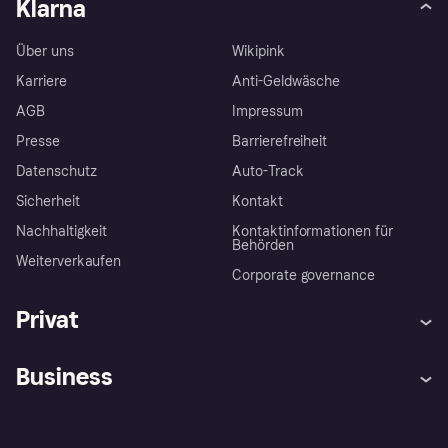
Klarna
Über uns
Wikipink
Karriere
Anti-Geldwäsche
AGB
Impressum
Presse
Barrierefreiheit
Datenschutz
Auto-Track
Sicherheit
Kontakt
Nachhaltigkeit
Kontaktinformationen für
Behörden
Weiterverkaufen
Corporate governance
Privat
Hilfe
Käuferschutzrichtlinien
Business
Einloggen
Beschwerden
Händlersupport
Entwicklerseite
Klarna App
Datenschutzeinstellungen