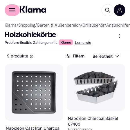
Für Shopper
Für Händler
Klarna
/
Shopping
/
Garten & Außenbereich
/
Grillzubehör
/
Anzündhilfe
Holzkohlekörbe
Probiere flexible Zahlungen mit
Lerne wie
9 produkte
Filtern
Beliebtheit
Napoleon Charcoal Basket
67400
Napoleon Cast Iron Charcoal
Holzkohlekorb