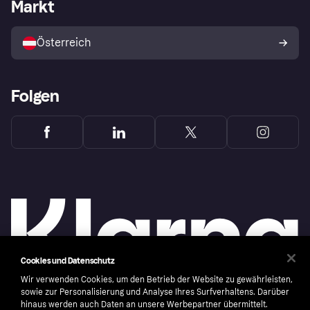
Händlerportal
Betriebsstatus
Markt
Shops entdecken
Dein Widerrufsrecht
Mit Klarna verkaufen
Plattformen und Partner
Österreich
Folgen
Cookies und Datenschutz
Wir verwenden Cookies, um den Betrieb der Website zu gewährleisten,
sowie zur Personalisierung und Analyse Ihres Surfverhaltens. Darüber
hinaus werden auch Daten an unsere Werbepartner übermittelt.
Copyright © 2005-2026 Klarna Bank AB (publ). Headquarters: Stockholm, Sweden. All