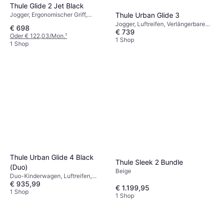
Thule Glide 2 Jet Black
Jogger, Ergonomischer Griff,
Thule Urban Glide 3
Verlängerbares Verdeck,
Jogger, Luftreifen, Verlängerbares
€ 698
Regenschutz, Einstellbarer Griff,
€ 739
Verdeck, Verstellbare Fußstütze,
Oder € 122,03/Mon.
¹
Warenkorb, Liegeposition,
Einhandbedienung, Liegeposition,
1 Shop
1 Shop
Schwarz
Warenkorb, Regenschutz, Braun
Thule Urban Glide 4 Black
Thule Sleek 2 Bundle
(Duo)
Beige
Duo-Kinderwagen, Luftreifen,
€ 935,99
Ergonomischer Griff, Verstellbare
€ 1.199,95
Fußstütze, Einhandbedienung,
1 Shop
1 Shop
Warenkorb, Verstellbare
Rückenlehne, Bügel,
Liegeposition, Verlängerbares