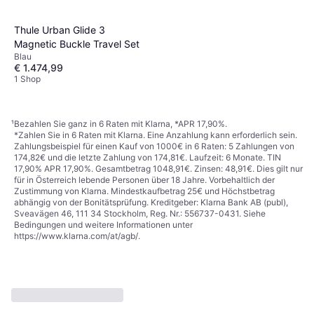
Thule Urban Glide 3
Magnetic Buckle Travel Set
Blau
€ 1.474,99
1 Shop
¹
Bezahlen Sie ganz in 6 Raten mit Klarna, *APR 17,90%.
*Zahlen Sie in 6 Raten mit Klarna. Eine Anzahlung kann erforderlich sein.
Zahlungsbeispiel für einen Kauf von 1000€ in 6 Raten: 5 Zahlungen von
174,82€ und die letzte Zahlung von 174,81€. Laufzeit: 6 Monate. TIN
17,90% APR 17,90%. Gesamtbetrag 1048,91€. Zinsen: 48,91€. Dies gilt nur
für in Österreich lebende Personen über 18 Jahre. Vorbehaltlich der
Zustimmung von Klarna. Mindestkaufbetrag 25€ und Höchstbetrag
abhängig von der Bonitätsprüfung. Kreditgeber: Klarna Bank AB (publ),
Sveavägen 46, 111 34 Stockholm, Reg. Nr.: 556737-0431. Siehe
Bedingungen und weitere Informationen unter
https://www.klarna.com/at/agb/
.