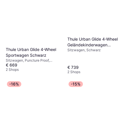
Thule Urban Glide 4-Wheel
Geländekinderwagen
Thule Urban Glide 4-Wheel
Sitzwagen, Schwarz
Schwarz
Sportwagen Schwarz
Sitzwagen, Puncture Proof,
€ 669
Verstellbare Fußstütze,
€ 739
Einstellbarer Griff, Liegeposition,
2 Shops
2 Shops
Verlängerbares Verdeck, Bügel,
Warenkorb, Regenschutz,
Schwarz
-16%
-15%