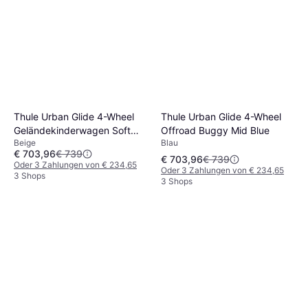
Thule Urban Glide 4-Wheel
Thule Urban Glide 4-Wheel
Offroad Buggy Mid Blue
Geländekinderwagen Soft
Blau
Beige
Beige
€ 703,96
€ 739
€ 703,96
€ 739
Oder 3 Zahlungen von € 234,65
Oder 3 Zahlungen von € 234,65
3 Shops
3 Shops