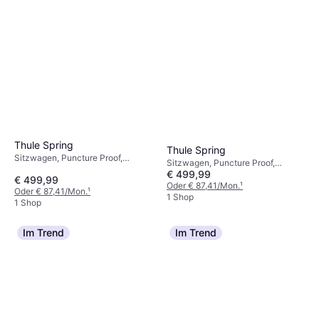
Thule Spring
Thule Spring
Sitzwagen, Puncture Proof,
Sitzwagen, Puncture Proof,
Einhandbedienung, Verstellbare
€ 499,99
Verstellbare Fußstütze,
€ 499,99
Fußstütze, Einstellbarer Griff,
Einstellbarer Griff, Liegeposition,
Oder € 87,41/Mon.
¹
Oder € 87,41/Mon.
¹
Liegeposition, Verlängerbares
Verlängerbares Verdeck,
1 Shop
1 Shop
Verdeck, Warenkorb, Schwarz,
Warenkorb, Einhandbedienung,
Blau
Schwarz, Blau
Im Trend
Im Trend