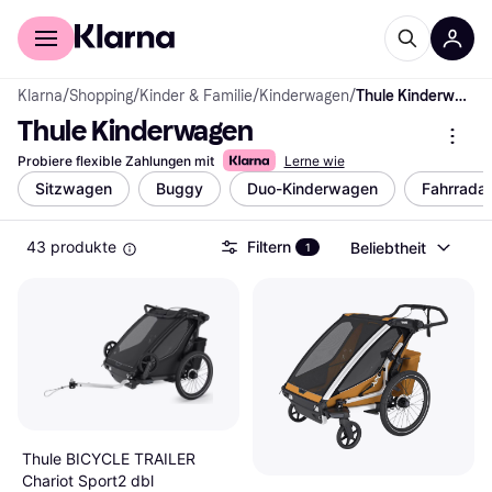
Für Shopper
Für Händler
Klarna
/
Shopping
/
Kinder & Familie
/
Kinderwagen
/
Thule Kinderwagen
Thule Kinderwagen
Probiere flexible Zahlungen mit
Lerne wie
Sitzwagen
Buggy
Duo-Kinderwagen
Fahrrada
43 produkte
Filtern
Beliebtheit
1
Thule BICYCLE TRAILER
Chariot Sport2 dbl