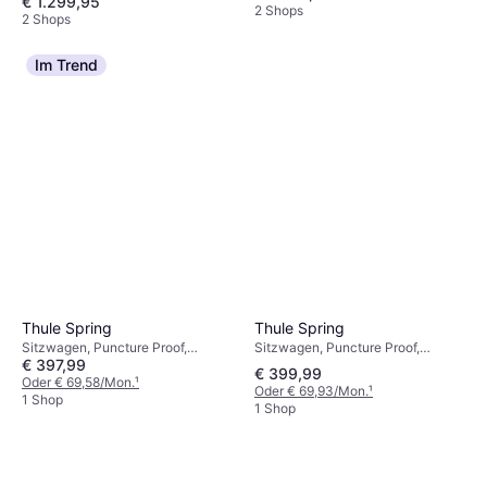
€ 1.299,95
2 Shops
2 Shops
Im Trend
Thule Spring
Thule Spring
Sitzwagen, Puncture Proof,
Sitzwagen, Puncture Proof,
€ 397,99
Verstellbare Fußstütze, Warenkorb,
Verstellbare Fußstütze,
€ 399,99
Einhandbedienung, Verlängerbares
Einstellbarer Griff, Liegeposition,
Oder € 69,58/Mon.
¹
Oder € 69,93/Mon.
¹
Verdeck, Liegeposition,
Verlängerbares Verdeck,
1 Shop
1 Shop
Einstellbarer Griff, Grau
Warenkorb, Einhandbedienung,
Schwarz, Grau