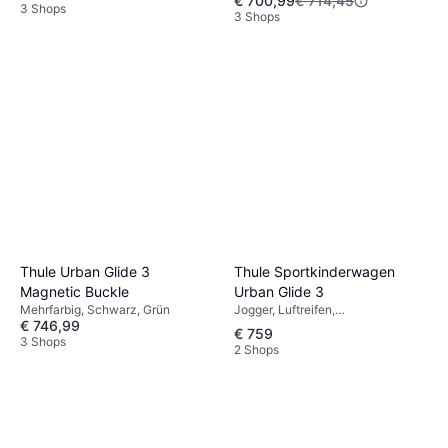
€ 700,99
€ 714,45
3 Shops
3 Shops
Thule Sportkinderwagen
Thule Urban Glide 3
Urban Glide 3
Magnetic Buckle
Jogger, Luftreifen,
Mehrfarbig, Schwarz, Grün
€ 746,99
Einhandbedienung, Regenschutz,
€ 759
Verstellbare Fußstütze, Warenkorb,
3 Shops
2 Shops
Liegeposition, Einstellbarer Griff,
Schwarz