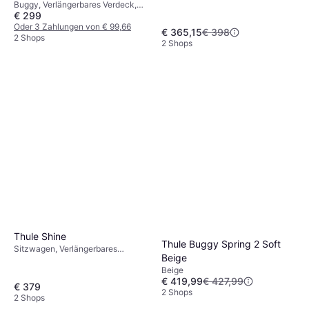
Buggy, Verlängerbares Verdeck,
€ 299
Warenkorb, Liegeposition,
Einhandbedienung, Bügel,
Oder 3 Zahlungen von € 99,66
€ 365,15
€ 398
Schwarz, Beige
2 Shops
2 Shops
Thule Shine
Thule Buggy Spring 2 Soft
Sitzwagen, Verlängerbares
Beige
Verdeck, Verstellbare Fußstütze,
Beige
Warenkorb, Verstellbare
€ 419,99
€ 427,99
Rückenlehne, Einstellbarer Griff,
€ 379
2 Shops
Regenschutz, Einhandbedienung,
2 Shops
Schwarz, Rosa, Blau, Grün, Grau