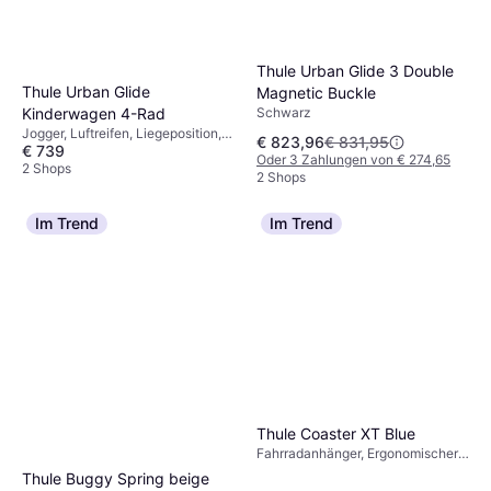
Thule Urban Glide 3 Double
Thule Urban Glide
Magnetic Buckle
Schwarz
Kinderwagen 4-Rad
Jogger, Luftreifen, Liegeposition,
€ 823,96
€ 831,95
€ 739
Bügel, Regenschutz, Einstellbarer
Oder 3 Zahlungen von € 274,65
Griff, Warenkorb, Verlängerbares
2 Shops
2 Shops
Verdeck, Verstellbare Fußstütze,
Braun
Im Trend
Im Trend
Thule Coaster XT Blue
Fahrradanhänger, Ergonomischer
Griff, Warenkorb, Einstellbarer Griff,
Thule Buggy Spring beige
Blau