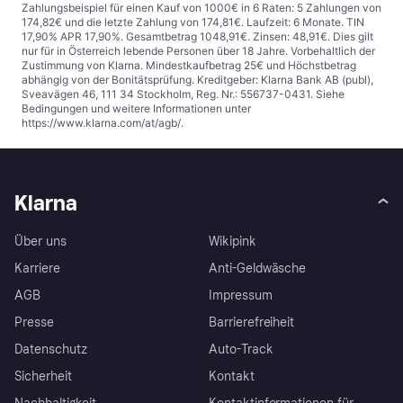
Zahlungsbeispiel für einen Kauf von 1000€ in 6 Raten: 5 Zahlungen von
174,82€ und die letzte Zahlung von 174,81€. Laufzeit: 6 Monate. TIN
17,90% APR 17,90%. Gesamtbetrag 1048,91€. Zinsen: 48,91€. Dies gilt
nur für in Österreich lebende Personen über 18 Jahre. Vorbehaltlich der
Zustimmung von Klarna. Mindestkaufbetrag 25€ und Höchstbetrag
abhängig von der Bonitätsprüfung. Kreditgeber: Klarna Bank AB (publ),
Sveavägen 46, 111 34 Stockholm, Reg. Nr.: 556737-0431. Siehe
Bedingungen und weitere Informationen unter
https://www.klarna.com/at/agb/
.
Klarna
Über uns
Wikipink
Karriere
Anti-Geldwäsche
AGB
Impressum
Presse
Barrierefreiheit
Datenschutz
Auto-Track
Sicherheit
Kontakt