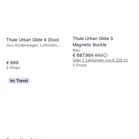
Thule Urban Glide 3
Thule Urban Glide 4 (Duo)
Magnetic Buckle
Duo-Kinderwagen, Luftreifen,
Blau
Einstellbarer Griff, Verlängerbares
€ 687,96
€ 692
Verdeck, Warenkorb, Verstellbare
Oder 3 Zahlungen von € 229,32
Rückenlehne, Einhandbedienung,
€ 699
5 Shops
Ergonomischer Griff, Blau
2 Shops
Im Trend