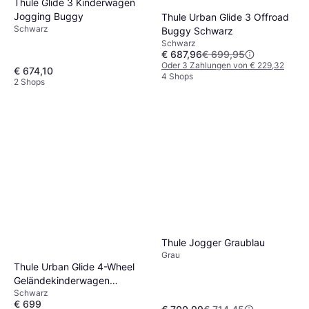
Thule Glide 3 Kinderwagen
Jogging Buggy
Thule Urban Glide 3 Offroad
Schwarz
Buggy Schwarz
Schwarz
€ 687,96
€ 699,95
Oder 3 Zahlungen von € 229,32
€ 674,10
4 Shops
2 Shops
Thule Jogger Graublau
Grau
Thule Urban Glide 4-Wheel
Geländekinderwagen
Schwarz
Schwarz
€ 699