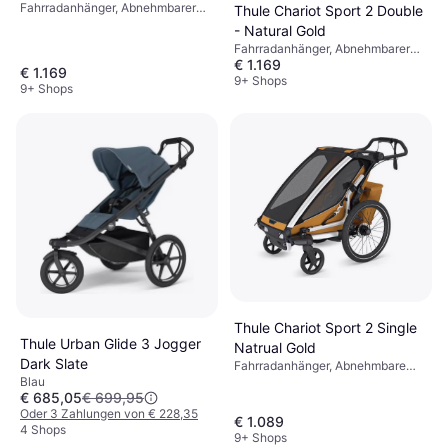
Fahrradanhänger, Abnehmbarer
Thule Chariot Sport 2 Double
Bezug, Verstellbare Rückenlehne,
- Natural Gold
Regenschutz, Liegeposition,
Fahrradanhänger, Abnehmbarer
Einstellbarer Griff, Schwarz
€ 1.169
Bezug, Verstellbare Rückenlehne,
€ 1.169
Regenschutz, Einstellbarer Griff,
9+ Shops
9+ Shops
Liegeposition, Natur, Gold
Thule Chariot Sport 2 Single
Thule Urban Glide 3 Jogger
Natrual Gold
Dark Slate
Fahrradanhänger, Abnehmbare
Räder, Warenkorb, Verstellbare
Blau
€ 685,05
€ 699,95
Rückenlehne, Einstellbarer Griff,
Liegeposition, Schwarz, Gold
Oder 3 Zahlungen von € 228,35
€ 1.089
4 Shops
9+ Shops