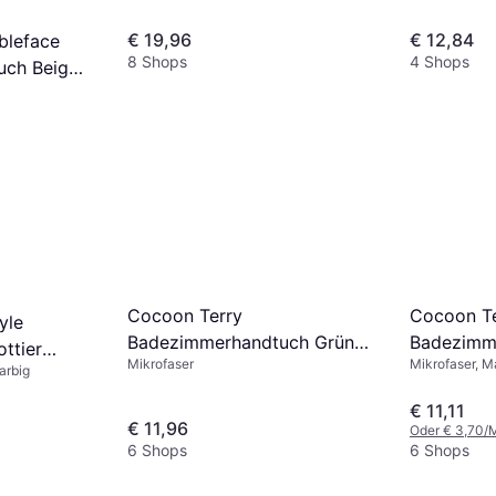
€ 19,96
€ 12,84
bleface
8 Shops
4 Shops
ch Beige,
Cocoon Terry
Cocoon Te
yle
Badezimmerhandtuch Grün
Badezimm
ttier
Mikrofaser
Mikrofaser, 
(90x50cm)
(90x50cm
arbig
ch Grün,
€ 11,11
€ 11,96
Oder € 3,70/
6 Shops
6 Shops