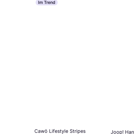
Oder € 16,78/Mon.
Im Trend
9+ Shops
Cawö Lifestyle Stripes
Joop! Han