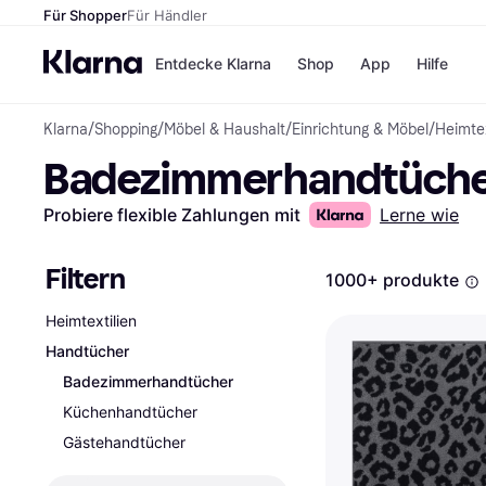
Für Shopper
Für Händler
Entdecke Klarna
Shop
App
Hilfe
Klarna
/
Shopping
/
Möbel & Haushalt
/
Einrichtung & Möbel
/
Heimtex
Zahlungsmethoden
Shops
Badezimmerhandtüch
Zahlungsmethoden
MediaM
Sofort bezahlen
H&M
Bezahle in 3
Temu
Probiere flexible Zahlungen mit
Lerne wie
Teilzahlungen
Kauflan
Bezahle in bis zu 30
Samsu
Tagen
Filtern
1000+ produkte
Ratenzahlung
Heimtextilien
Alle Shops
Handtücher
Badezimmerhandtücher
Küchenhandtücher
Gästehandtücher