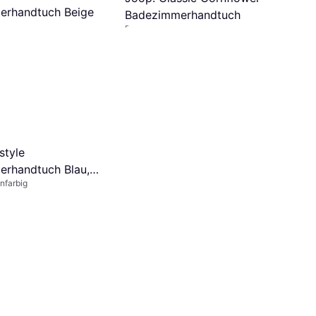
erhandtuch Beige
Badezimmerhandtuch
Baumwolle
€ 20,34
7 Shops
style
rhandtuch Blau,
nfarbig
Grau (100x50cm)