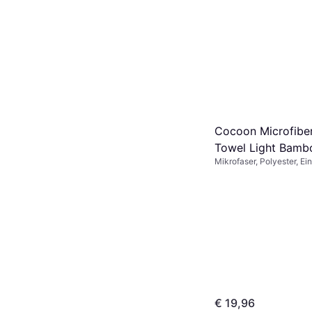
Cocoon Microfiber
Towel Light Bamb
Mikrofaser, Polyester, Ein
80 x 150 cm
Badezimmerhandt
(150x80cm)
€ 19,96