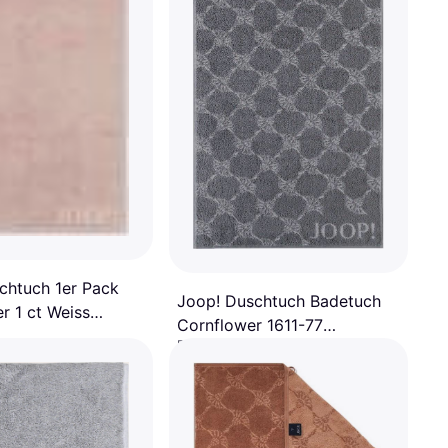
chtuch 1er Pack
Joop! Duschtuch Badetuch
r 1 ct Weiss
Cornflower 1611-77
erhandtuch Rosa
Baumwolle
Badezimmerhandtuch Grau
cm)
€ 49,35
on.
(150x)
9+ Shops