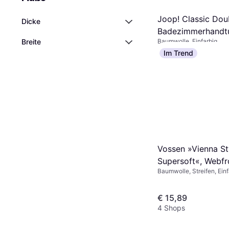
Joop! Classic Dou
Dicke
Badezimmerhandtu
Breite
Baumwolle, Einfarbig
Natur, Blau, Kupfer
€ 19,24
Im Trend
(100x50cm)
9 Shops
Vossen »Vienna St
Supersoft«, Webfro
Baumwolle, Streifen, Einf
Badezimmerhandtu
Weiß
€ 15,89
4 Shops