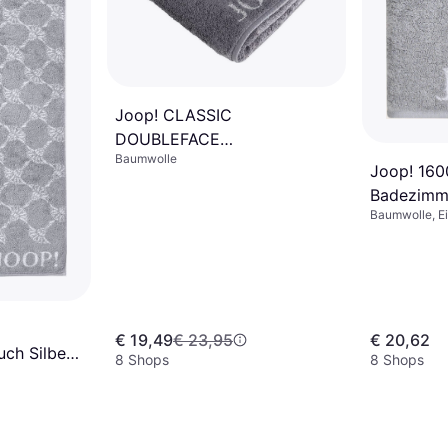
Joop! CLASSIC
DOUBLEFACE
Baumwolle
Badezimmerhandtuch Grau
Joop! 160
Badezimme
Baumwolle, Ei
Grau, Wei
€ 19,49
€ 23,95
€ 20,62
ch Silber
8 Shops
8 Shops