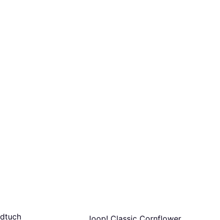
dtuch
Joop! Classic Cornflower