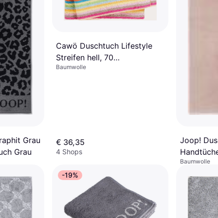
Cawö Duschtuch Lifestyle
Streifen hell, 70
Baumwolle
Badezimmerhandtuch
Mehrfarbig (140x70cm)
Joop! Dus
raphit Grau
€ 36,35
Handtüche
uch Grau
4 Shops
Baumwolle
Badezimm
€ 23,95
(100x100
-19%
Oder € 7,98/M
6 Shops