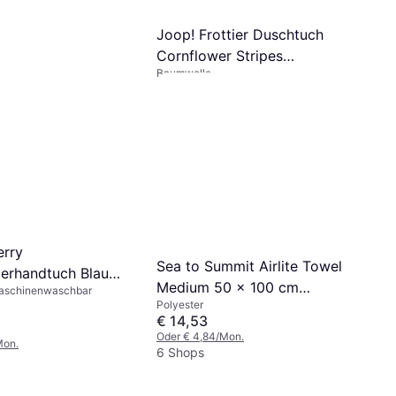
Joop! Frottier Duschtuch
Cornflower Stripes
Baumwolle
Badezimmerhandtuch
€ 23,95
Schwarz, Grau (150x)
4 Shops
rry
Sea to Summit Airlite Towel
erhandtuch Blau
Medium 50 x 100 cm
Maschinenwaschbar
)
Polyester
Badezimmerhandtuch Grau
€ 14,53
Oder € 4,84/Mon.
Mon.
6 Shops