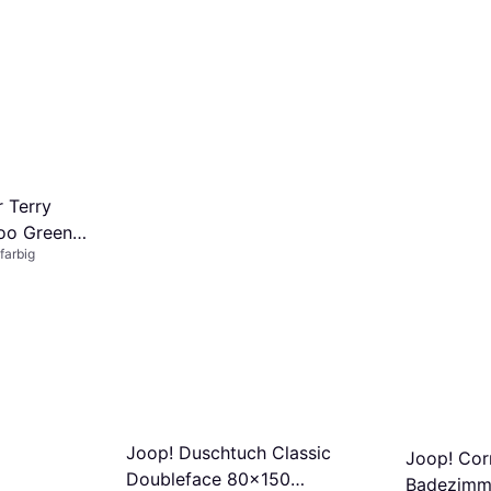
 Terry
oo Green
farbig
uch Grün
Joop! Duschtuch Classic
Joop! Cor
Doubleface 80x150
Badezimme