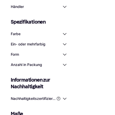
Händler
Nike Handtuch Fu
Schwarz
Spezifikationen
€ 29,90
Badezimmerhandt
3 Shops
Schwarz
Farbe
Ein- oder mehrfarbig
Form
Anzahl in Packung
Informationen zur 
Nachhaltigkeit
Nachhaltigkeitszertifizierungen von Drittanbietern
Maße