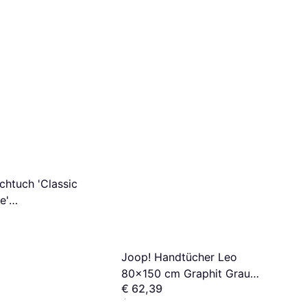
chtuch 'Classic
e'
rhandtuch Silber
Joop! Handtücher Leo
80x150 cm Graphit Grau
€ 62,39
Badezimmerhandtuch Grau
4 Shops
(150x)