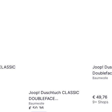
 CLASSIC
Joop! Dus
Doublefac
Baumwolle
uch Grau
Badezimme
(150x)
Joop! Duschtuch CLASSIC
€ 49,76
DOUBLEFACE
9+ Shops
Baumwolle
Badezimmerhandtuch
€ 50,36