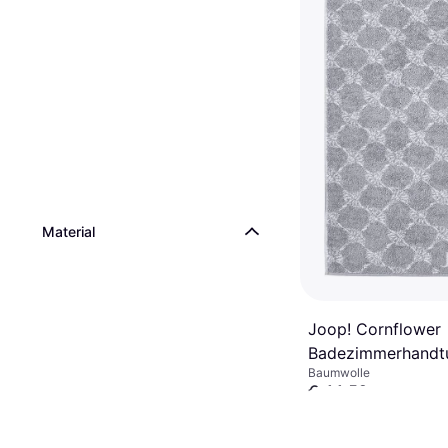
Material
Joop! Cornflower
Badezimmerhandtu
Baumwolle
(150x80cm)
€ 44,52
8 Shops