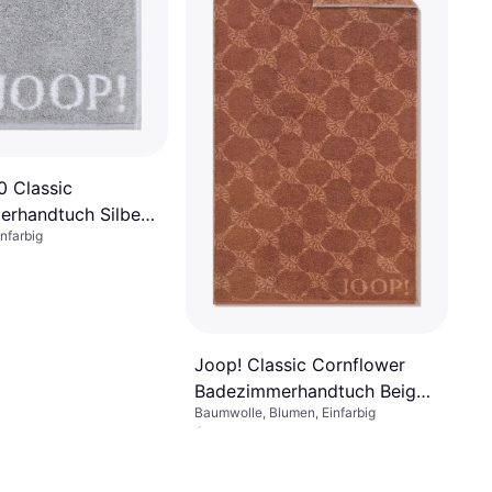
0 Classic
rhandtuch Silber,
nfarbig
ß (100x50cm)
Joop! Classic Cornflower
Badezimmerhandtuch Beige,
Baumwolle, Blumen, Einfarbig
Blau (100x50cm)
€ 23,73
9 Shops