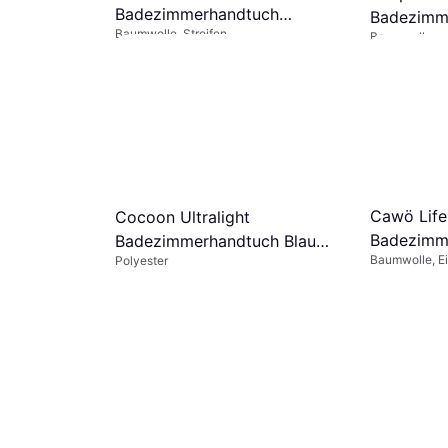
Badezimmerhandtuch
Badezimm
Baumwolle, Streifen
Mehrfarbig (100x50cm)
Baumwolle
€ 15,49
ndamental
€ 23,79
5 Shops
4 Shops
uch
Cawö Life
Cocoon Ultralight
Badezimme
Badezimmerhandtuch Blau
Baumwolle, Ei
Polyester
Schwarz, 
(150x80cm)