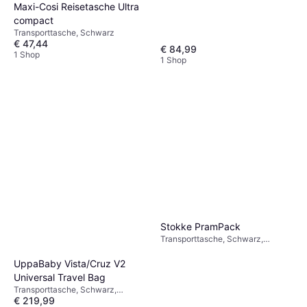
Maxi-Cosi Reisetasche Ultra
compact
Transporttasche, Schwarz
€ 47,44
€ 84,99
1 Shop
1 Shop
Stokke PramPack
Transporttasche, Schwarz,
Orange, Universal, Material:
Polyester
UppaBaby Vista/Cruz V2
Universal Travel Bag
Transporttasche, Schwarz,
€ 219,99
Universal, Material: Polyester