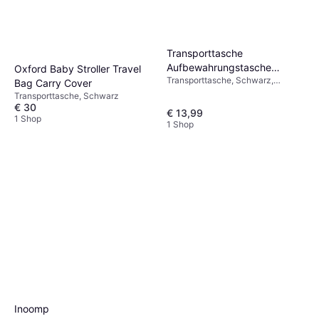
Transporttasche
Aufbewahrungstasche
Oxford Baby Stroller Travel
Transporttasche, Schwarz,
Schutzhülle 600D
Bag Carry Cover
Material: Polyester
Transporttasche, Schwarz
€ 30
€ 13,99
1 Shop
1 Shop
Inoomp