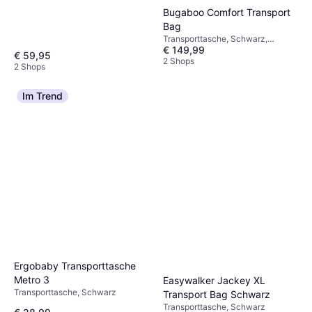
Bugaboo Comfort Transport
Bag
Transporttasche, Schwarz,
€ 149,99
Wasserabweisend, Material:
€ 59,95
Polyamid
2 Shops
2 Shops
Im Trend
Ergobaby Transporttasche
Metro 3
Easywalker Jackey XL
Transporttasche, Schwarz
Transport Bag Schwarz
Transporttasche, Schwarz