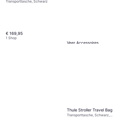
Transporttasche, Schwarz
€ 169,95
1 Shop
Veer Accessoires
Transporttasche
Transporttasche, Schwarz, Grau
schwarz/dunkelgrau
€ 99,95
1 Shop
Thule Stroller Travel Bag
Transporttasche, Schwarz,
Material: Polyester