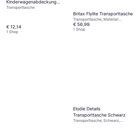
Kinderwagenabdeckung
Transporttasche
Stroller Reisetasche
Britax Flylite Transporttasche
Transporttasche, Material:
€ 56,99
Polyester
€ 12,14
1 Shop
1 Shop
Elodie Details
Transporttasche Schwarz
Transporttasche, Schwarz,
Material: Polyester