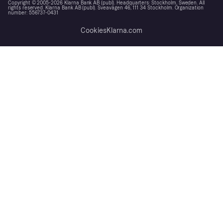
Copyright © 2005-2026 Klarna Bank AB (publ). Headquarters: Stockholm, Sweden. All
rights reserved. Klarna Bank AB (publ). Sveavägen 46, 111 34 Stockholm. Organization
number: 556737-0431
Cookies
Klarna.com