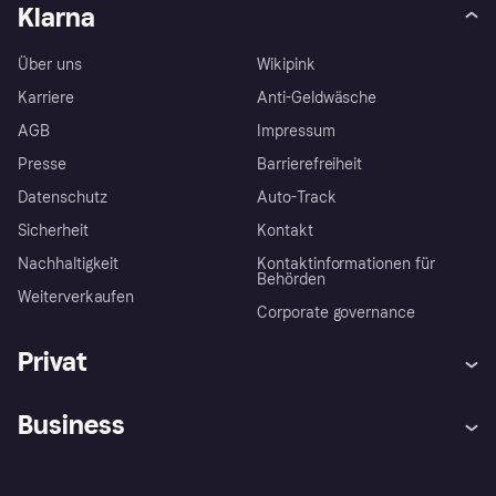
Klarna
Über uns
Wikipink
Karriere
Anti-Geldwäsche
AGB
Impressum
Presse
Barrierefreiheit
Datenschutz
Auto-Track
Sicherheit
Kontakt
Nachhaltigkeit
Kontaktinformationen für
Behörden
Weiterverkaufen
Corporate governance
Privat
Hilfe
Käuferschutzrichtlinien
Business
Einloggen
Beschwerden
Händlersupport
Entwicklerseite
Klarna App
Datenschutzeinstellungen