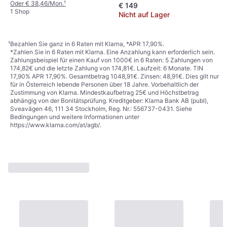
Oder € 38,46/Mon.
¹
€ 149
1 Shop
Nicht auf Lager
¹
Bezahlen Sie ganz in 6 Raten mit Klarna, *APR 17,90%.
*Zahlen Sie in 6 Raten mit Klarna. Eine Anzahlung kann erforderlich sein.
Zahlungsbeispiel für einen Kauf von 1000€ in 6 Raten: 5 Zahlungen von
174,82€ und die letzte Zahlung von 174,81€. Laufzeit: 6 Monate. TIN
17,90% APR 17,90%. Gesamtbetrag 1048,91€. Zinsen: 48,91€. Dies gilt nur
für in Österreich lebende Personen über 18 Jahre. Vorbehaltlich der
Zustimmung von Klarna. Mindestkaufbetrag 25€ und Höchstbetrag
abhängig von der Bonitätsprüfung. Kreditgeber: Klarna Bank AB (publ),
Sveavägen 46, 111 34 Stockholm, Reg. Nr.: 556737-0431. Siehe
Bedingungen und weitere Informationen unter
https://www.klarna.com/at/agb/
.