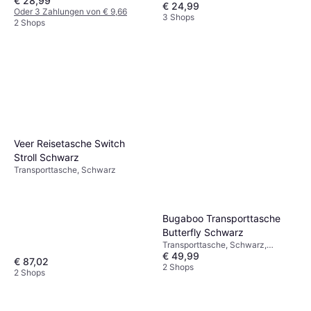
€ 28,99
€ 24,99
Oder 3 Zahlungen von € 9,66
3 Shops
2 Shops
Veer Reisetasche Switch
Stroll Schwarz
Transporttasche, Schwarz
Bugaboo Transporttasche
Butterfly Schwarz
Transporttasche, Schwarz,
€ 49,99
Rucksack-Modell,
€ 87,02
Wasserabweisend, Material:
2 Shops
2 Shops
Polyester