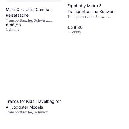
Ergobaby Metro 3
Maxi-Cosi Ultra Compact
Transporttasche Schwarz
Reisetasche
Transporttasche, Schwarz,
Transporttasche, Schwarz,
Material: Polyester
€ 46,58
Rucksack-Modell, Waschbarer
€ 38,80
Bezug, Material: Polyester
3 Shops
3 Shops
Trends for Kids Travelbag for
All Joggster Models
Transporttasche, Schwarz