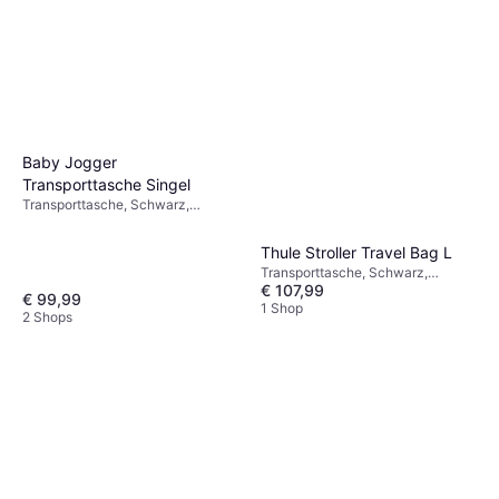
Baby Jogger
Transporttasche Singel
Transporttasche, Schwarz,
Flaschenhalter, Mitgelieferte
Wickelunterlage
Thule Stroller Travel Bag L
Transporttasche, Schwarz,
€ 107,99
Rucksack-Modell
€ 99,99
1 Shop
2 Shops