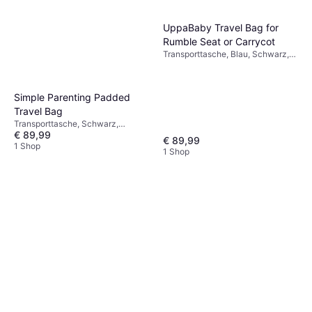
UppaBaby Travel Bag for
Rumble Seat or Carrycot
Transporttasche, Blau, Schwarz,
Weiß
Simple Parenting Padded
Travel Bag
Transporttasche, Schwarz,
€ 89,99
Wasserabweisend
€ 89,99
1 Shop
1 Shop