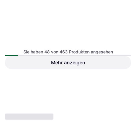
Sie haben 48 von 463 Produkten angesehen
Ravensburger Play Flip Pop
Mehr anzeigen
Meine Tiere
Ravensburger Play+ Mein
Aktivitätsbuch, Ab 6 Jahren
Spiel Magnetbuch Komm
Aktivitätsbuch
€ 14,99
€ 7,99
5 Shops
4 Shops
1
2
3
...
7
...
10