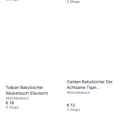
5 Shops
Carlsen Babybücher Der
Achtsame Tiger
Tulipan Babybücher
Aktivitätsbuch
(Pappbilderbuchausgabe) -
Räuberbuch (Deutsch)
Aktivitätsbuch
Anthrazit/Beige (Kartonbuch,
€ 16
2026)
€ 12
4 Shops
5 Shops