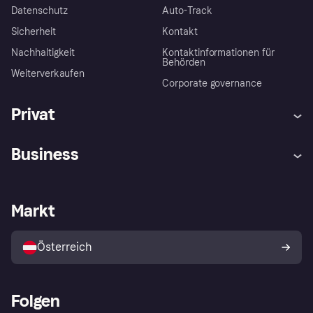
Datenschutz
Auto-Track
Sicherheit
Kontakt
Nachhaltigkeit
Kontaktinformationen für
Behörden
Weiterverkaufen
Corporate governance
Privat
Hilfe
Käuferschutzrichtlinien
Business
Einloggen
Beschwerden
Händlersupport
Entwicklerseite
Klarna App
Datenschutzeinstellungen
Händlerportal
Betriebsstatus
Markt
Shops entdecken
Dein Widerrufsrecht
Mit Klarna verkaufen
Plattformen und Partner
Österreich
Folgen