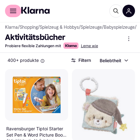
Für Shopper
Für Händler
Klarna
/
Shopping
/
Spielzeug & Hobbys
/
Spielzeuge
/
Babyspielzeuge
/
A
Aktivitätsbücher
Probiere flexible Zahlungen mit
Lerne wie
400+ produkte
Filtern
Beliebtheit
Ravensburger Tiptoi Starter
Set Pen & Word Picture Book