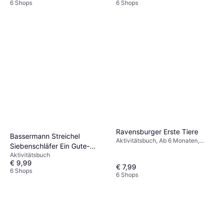
6 Shops
6 Shops
Ravensburger Erste Tiere
Bassermann Streichel
Aktivitätsbuch, Ab 6 Monaten,
Siebenschläfer Ein Gute-
Thema: Tiere
Aktivitätsbuch
Nacht-Mitmachbuch. Für
€ 9,99
Kinder ab 2 Jahren
€ 7,99
6 Shops
6 Shops