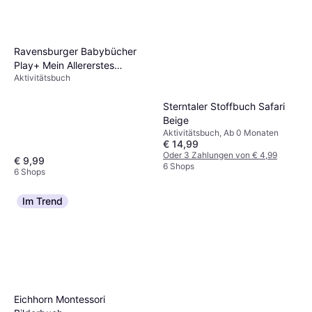
Ravensburger Babybücher
Play+ Mein Allererstes
Aktivitätsbuch
Soundbuch Tierkinder
Sterntaler Stoffbuch Safari
Beige
Aktivitätsbuch, Ab 0 Monaten
€ 14,99
Oder 3 Zahlungen von € 4,99
€ 9,99
6 Shops
6 Shops
Im Trend
Eichhorn Montessori