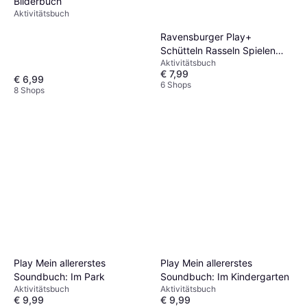
Bilderbuch
Aktivitätsbuch
Ravensburger Play+
Schütteln Rasseln Spielen
Aktivitätsbuch
Erste Sachen
€ 7,99
€ 6,99
6 Shops
8 Shops
Play Mein allererstes
Play Mein allererstes
Soundbuch: Im Park
Soundbuch: Im Kindergarten
Aktivitätsbuch
Aktivitätsbuch
€ 9,99
€ 9,99