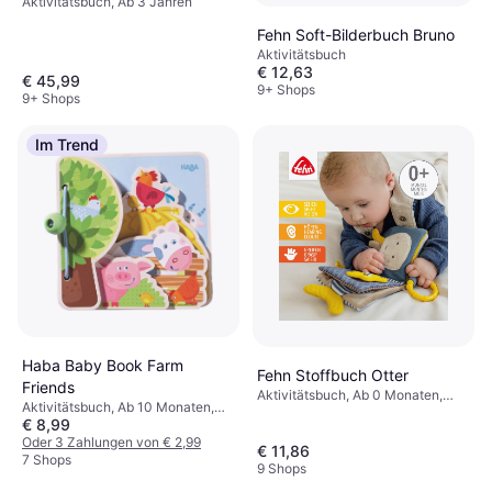
Aktivitätsbuch, Ab 3 Jahren
Kindergarten
Fehn Soft-Bilderbuch Bruno
Aktivitätsbuch
€ 12,63
€ 45,99
9+ Shops
9+ Shops
Im Trend
Haba Baby Book Farm
Fehn Stoffbuch Otter
Friends
Aktivitätsbuch, Ab 0 Monaten,
Aktivitätsbuch, Ab 10 Monaten,
Thema: Tiere
€ 8,99
Thema: Tiere, Bauernhof
Oder 3 Zahlungen von € 2,99
€ 11,86
7 Shops
9 Shops