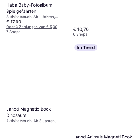
Haba Baby-Fotoalbum
Spielgefährten
Aktivitätsbuch, Ab 1 Jahren,
€ 17,99
Thema: Tiere
Oder 3 Zahlungen von € 5,99
€ 10,70
7 Shops
6 Shops
Im Trend
Janod Magnetic Book
Dinosaurs
Aktivitätsbuch, Ab 3 Jahren,
Thema: Tiere
Janod Animals Magneti Book