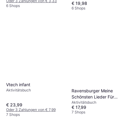
Oder 3 Zahlungen von € 3,33
€ 19,98
6 Shops
6 Shops
Vtech infant
Aktivitätsbuch
Ravensburger Meine
Schönsten Lieder Für
Aktivitätsbuch
Unterwegs
€ 23,99
€ 17,99
Oder 3 Zahlungen von € 7,99
7 Shops
7 Shops