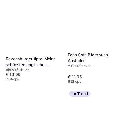
Fehn Soft-Bilderbuch
Ravensburger tiptoi Meine
Australia
schönsten englischen
Aktivitätsbuch
Aktivitätsbuch
Kinderlieder
€ 19,99
€ 11,05
7 Shops
6 Shops
Im Trend