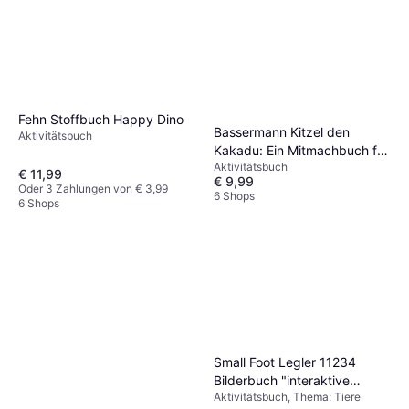
Fehn Stoffbuch Happy Dino
Bassermann Kitzel den
Aktivitätsbuch
Kakadu: Ein Mitmachbuch für
Aktivitätsbuch
Kinder von 2 bis 4 Jahren
€ 11,99
€ 9,99
Oder 3 Zahlungen von € 3,99
6 Shops
6 Shops
Small Foot Legler 11234
Bilderbuch "interaktive
Aktivitätsbuch, Thema: Tiere
Waldlandschaft" für Baby