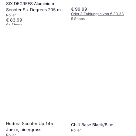
SIX DEGREES Aluminium
€ 99,99
Scooter Six Degrees 205 mm
Oder 3 Zahlungen von € 33,33
Roller
grün
5 Shops
€ 83,99
9+ Shops
Hudora Scooter Up 145
Chilli Base Black/Blue
Junior, pine/grass
Roller
Roller