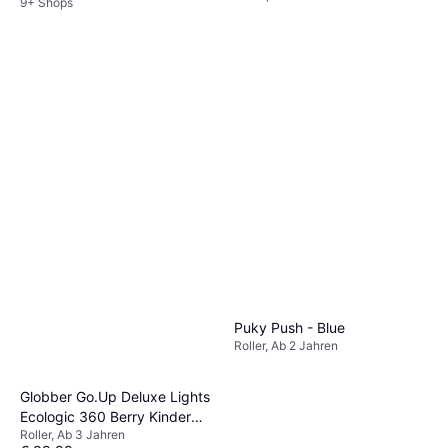
9+ Shops
Puky Push - Blue
Roller, Ab 2 Jahren
Globber Go.Up Deluxe Lights
Ecologic 360 Berry Kinder
Roller, Ab 3 Jahren
Dreirad-Roller