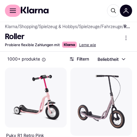
Für Shopper
Für Händler
Klarna
/
Shopping
/
Spielzeug & Hobbys
/
Spielzeuge
/
Fahrzeuge
/
Roller
Roller
Probiere flexible Zahlungen mit
Lerne wie
1000+ produkte
Filtern
Beliebtheit
Puky R1 Retro Pink