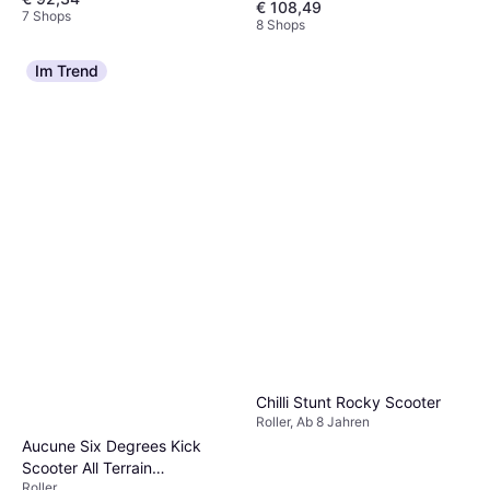
€ 108,49
7 Shops
8 Shops
Im Trend
Chilli Stunt Rocky Scooter
Roller, Ab 8 Jahren
Aucune Six Degrees Kick
Scooter All Terrain
Roller
300/205mm Olive-green