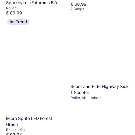
Sparkcykel -Fotbroms Blå
€ 68,99
Roller
7 Shops
€ 89,99
Oder 3 Zahlungen von € 29,99
Im Trend
9+ Shops
Scoot and Ride Highway Kick
1 Scooter
Roller, Ab 1 Jahren
Micro Sprite LED Forest
Green
Roller, 1 Stk.
€ 92,34