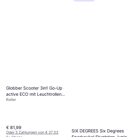
Globber Scooter 3in1 Go-Up
active ECO mit Leuchtrollen
Roller
blaubeere
€ 81,99
SIX DEGREES Six Degrees
Oder 3 Zahlungen von € 27,33
Sparkcykel Stuntstep Junior