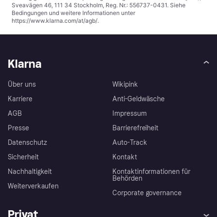
Zahlungsbeispiel für einen Kauf von 1000€ in 6 Raten: 5 Zahlungen von
174,82€ und die letzte Zahlung von 174,81€. Laufzeit: 6 Monate. TIN
17,90% APR 17,90%. Gesamtbetrag 1048,91€. Zinsen: 48,91€. Dies gilt
nur für in Österreich lebende Personen über 18 Jahre. Vorbehaltlich der
Zustimmung von Klarna. Mindestkaufbetrag 25€ und Höchstbetrag
abhängig von der Bonitätsprüfung. Kreditgeber: Klarna Bank AB (publ),
Sveavägen 46, 111 34 Stockholm, Reg. Nr.: 556737-0431. Siehe
Bedingungen und weitere Informationen unter
https://www.klarna.com/at/agb/
.
Klarna
Über uns
Wikipink
Karriere
Anti-Geldwäsche
AGB
Impressum
Presse
Barrierefreiheit
Datenschutz
Auto-Track
Sicherheit
Kontakt