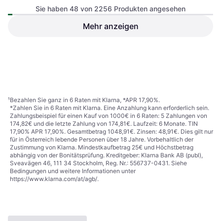
Sie haben 48 von 2256 Produkten angesehen
Mehr anzeigen
Globber SCOOTER Türkis,
Globber SCOOTER Pink,
Dunkelblau
Hellblau
Roller
Roller
€ 60,99
€ 60,99
Oder 3 Zahlungen von € 20,33
Oder 3 Zahlungen von € 20,33
8 Shops
8 Shops
1
2
3
...
25
...
47
¹
Bezahlen Sie ganz in 6 Raten mit Klarna, *APR 17,90%.
*Zahlen Sie in 6 Raten mit Klarna. Eine Anzahlung kann erforderlich sein.
Zahlungsbeispiel für einen Kauf von 1000€ in 6 Raten: 5 Zahlungen von
174,82€ und die letzte Zahlung von 174,81€. Laufzeit: 6 Monate. TIN
17,90% APR 17,90%. Gesamtbetrag 1048,91€. Zinsen: 48,91€. Dies gilt nur
für in Österreich lebende Personen über 18 Jahre. Vorbehaltlich der
Zustimmung von Klarna. Mindestkaufbetrag 25€ und Höchstbetrag
abhängig von der Bonitätsprüfung. Kreditgeber: Klarna Bank AB (publ),
Sveavägen 46, 111 34 Stockholm, Reg. Nr.: 556737-0431. Siehe
Bedingungen und weitere Informationen unter