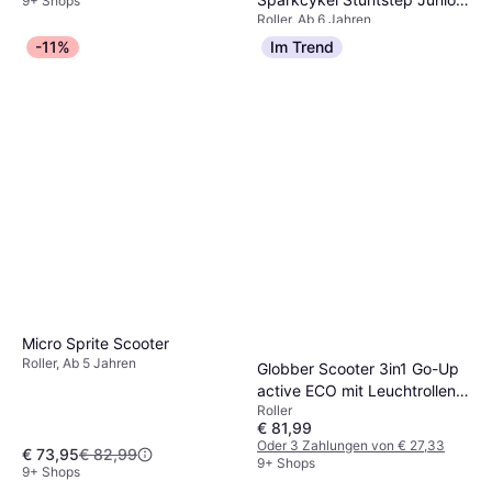
9+ Shops
Roller, Ab 6 Jahren
Fotbroms Lilac
€ 83,99
-11%
Im Trend
9+ Shops
Micro Sprite Scooter
Roller, Ab 5 Jahren
Globber Scooter 3in1 Go-Up
active ECO mit Leuchtrollen
Roller
blaubeere gruen
€ 81,99
Oder 3 Zahlungen von € 27,33
€ 73,95
€ 82,99
9+ Shops
9+ Shops