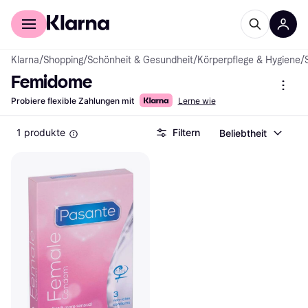
Für Shopper
Für Händler
Klarna
/
Shopping
/
Schönheit & Gesundheit
/
Körperpflege & Hygiene
/
Femidome
Probiere flexible Zahlungen mit
Lerne wie
1 produkte
Filtern
Beliebtheit