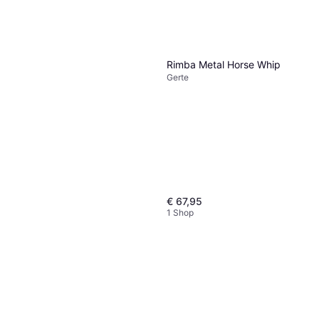
Fifty Shades of Grey Tease
Rimba Metal Horse Whip
Gerte
€ 13,73
Gerte
1 Shop
You2Toys Piska M.
Strassstenar
Gerte
€ 12,55
2 Shops
€ 67,95
1 Shop