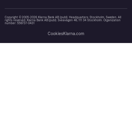
Copyright © 2005-2026 Klarna Bank AB (publ). Headquarters: Stockholm, Sweden. All
rights reserved. Klarna Bank AB (publ). Sveavägen 46, 111 34 Stockholm. Organization
number: 556737-0431
Cookies
Klarna.com