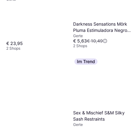
Sportsheets Sex and
Mischief Riding Crop
Darkness Sensations Mörk
Gerte
Pluma Estimuladora Negro
€ 13,99
Gerte
17cm
3 Shops
€ 5,63
€ 10,49
€ 23,95
2 Shops
2 Shops
Im Trend
Sex & Mischief S&M Silky
Sash Restraints
Gerte