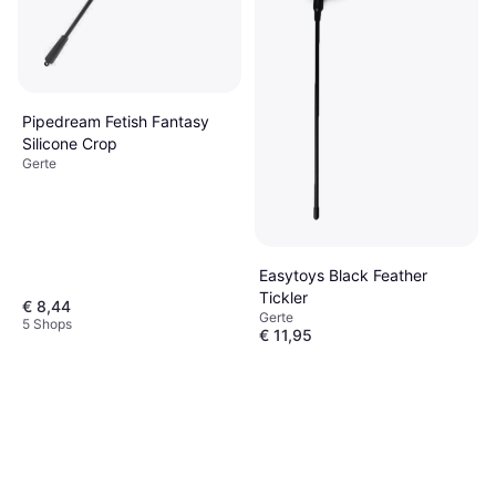
Pipedream Fetish Fantasy
You2Toys Bad Kitty Heart
Limited Edition Feather Crop
Mini Crop
Gerte
Gerte
€ 5,85
€ 7,37
Pipedream Fetish Fantasy
6 Shops
5 Shops
Silicone Crop
Gerte
Easytoys Black Feather
Tickler
€ 8,44
Gerte
5 Shops
€ 11,95
4 Shops