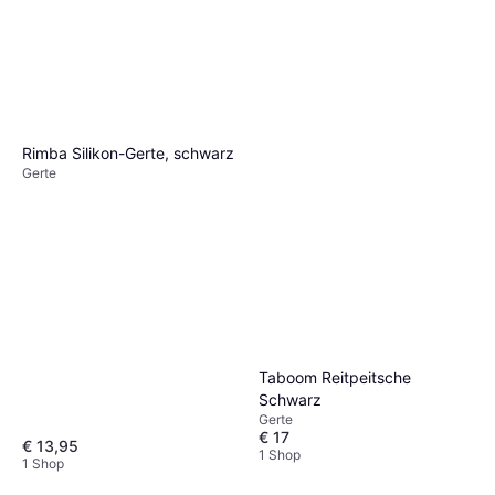
Sportsheets S&M Heart
Impression Crop
Gerte
€ 16,99
1 Shop
Rimba Silikon-Gerte, schwarz
Gerte
Shots Heart Crop
Taboom Reitpeitsche
Gerte
Schwarz
€ 13,95
Gerte
1 Shop
€ 17
€ 13,95
1 Shop
1 Shop