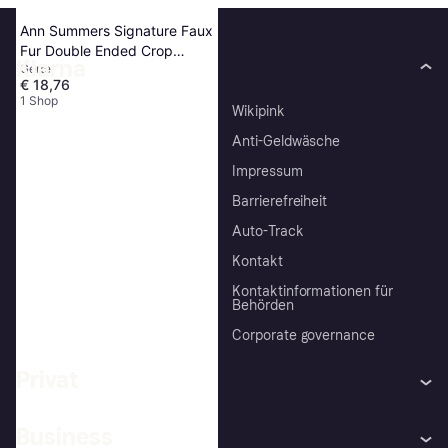
Ann Summers Signature Faux
Fur Double Ended Crop
Klarna
Gerte
Tickler
€ 18,76
1 Shop
Über uns
Wikipink
Karriere
Anti-Geldwäsche
AGB
Impressum
Presse
Barrierefreiheit
Datenschutz
Auto-Track
Sicherheit
Kontakt
Nachhaltigkeit
Kontaktinformationen für
Behörden
Weiterverkaufen
Corporate governance
Privat
Hilfe
Käuferschutzrichtlinien
Business