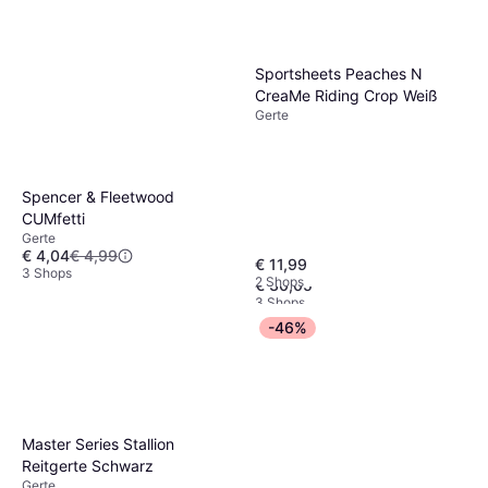
Sportsheets Peaches N
CreaMe Riding Crop Weiß
Gerte
Spencer & Fleetwood
CUMfetti
Fifty Shades of Grey Sweet
Gerte
Sting
€ 4,04
€ 4,99
€ 11,99
Gerte
3 Shops
2 Shops
€ 30,05
3 Shops
-46%
Master Series Stallion
Reitgerte Schwarz
Gerte