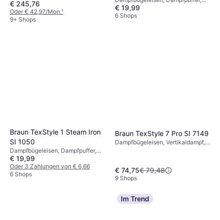
€ 245,76
€ 19,99
Sprüher, Vertikaldampf,
Oder € 42,97/Mon.
¹
Selbstreinigung, 1800 W,
6 Shops
9+ Shops
Dampfkapazität: 80g, 200 ml 11
cm 13 cm
Braun TexStyle 1 Steam Iron
Braun TexStyle 7 Pro SI 7149
SI 1050
Dampfbügeleisen, Vertikaldampf,
Dampfpuffer, Sprüher,
Dampfbügeleisen, Dampfpuffer,
€ 19,99
Selbstreinigung,
Sprüher, Vertikaldampf,
Abschaltautomatik, 2900 W,
Selbstreinigung, 2000 W,
Oder 3 Zahlungen von € 6,66
€ 74,75
€ 79,48
Dampfkapazität: 50g, 300 ml 15
Dampfkapazität: 120g, 220 ml 12
6 Shops
9 Shops
cm 13 cm
cm 14 cm
Im Trend