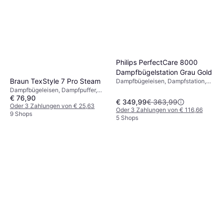
Philips PerfectCare 8000
Dampfbügelstation Grau Gold
Braun TexStyle 7 Pro Steam
Dampfbügeleisen, Dampfstation,
Dampfpuffer, Abschaltautomatik,
Dampfbügeleisen, Dampfpuffer,
1200 W
€ 76,90
Sprüher, Vertikaldampf,
€ 349,99
€ 363,99
Selbstreinigung,
Oder 3 Zahlungen von € 25,63
Oder 3 Zahlungen von € 116,66
Abschaltautomatik, 3000 W,
9 Shops
5 Shops
Dampfkapazität: 225g, 300 ml