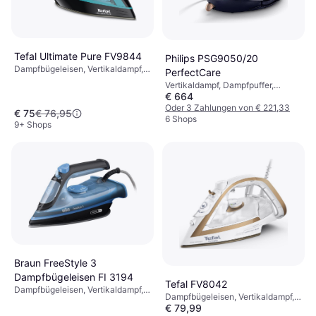
Tefal Ultimate Pure FV9844
Philips PSG9050/20
Dampfbügeleisen, Vertikaldampf,
PerfectCare
Dampfpuffer, Sprüher,
Vertikaldampf, Dampfpuffer,
Selbstreinigung,
€ 664
Abschaltautomatik
Abschaltautomatik, 3200 W,
Oder 3 Zahlungen von € 221,33
€ 75
€ 76,95
Dampfkapazität: 250g, 350 ml 15.1
6 Shops
9+ Shops
cm 16.3 cm
Braun FreeStyle 3
Dampfbügeleisen FI 3194
Tefal FV8042
Dampfbügeleisen, Vertikaldampf,
Dampfbügeleisen, Vertikaldampf,
Dampfpuffer, Sprüher,
€ 79,99
Dampfpuffer, Sprüher,
Selbstreinigung,