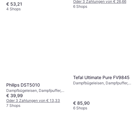
Abschaltautomatik, 2900 W,
Oder 3 Zahlungen von € 26,66
Abschaltautomatik, 2400 W,
€ 53,21
Dampfkapazität: 50g, 270 ml 13.5
6 Shops
Dampfkapazität: 45g, 270 ml 32.2
4 Shops
cm 16 cm
cm 16.4 cm
Tefal Ultimate Pure FV9845
Dampfbügeleisen, Dampfpuffer,
Philips DST5010
Sprüher, Selbstreinigung,
Dampfbügeleisen, Dampfpuffer,
Abschaltautomatik, 3200 W,
€ 39,99
Sprüher, 2400 W, Dampfkapazität:
Dampfkapazität: 60g, 350 ml 16.8
40g, 320 ml 31.2 cm 14.7 cm
Oder 3 Zahlungen von € 13,33
€ 85,90
cm 15 cm
7 Shops
6 Shops