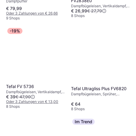
FV2838E0
Dampfpuffer
Dampfbügeleisen, Vertikaldampf,
€ 79,99
€ 26,99
€ 27,79
Dampfpuffer, Sprüher, 2400 W,
Oder 3 Zahlungen von € 26,66
Dampfkapazität: 180g, 270 ml 13
8 Shops
9 Shops
cm 15 cm
-19%
Tefal FV 5736
Tefal Ultragliss Plus FV6820
Dampfbügeleisen, Vertikaldampf,
Dampfbügeleisen, Sprüher,
€ 39
€ 47,90
Sprüher, Dampfpuffer,
Vertikaldampf, Dampfpuffer,
Abschaltautomatik, 2500 W,
Oder 3 Zahlungen von € 13,00
Abschaltautomatik, 2800 W,
€ 64
Dampfkapazität: 45g, 270 ml
8 Shops
Dampfkapazität: 50g, 13.5 cm 16
8 Shops
cm
Im Trend