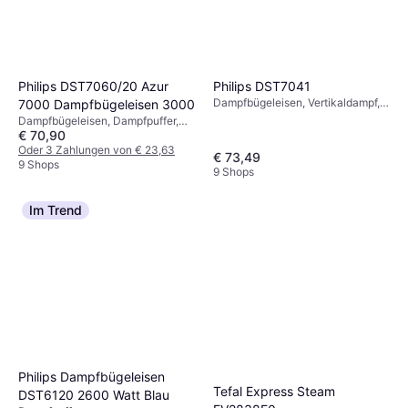
Philips DST7041
Philips DST7060/20 Azur
Dampfbügeleisen, Vertikaldampf,
7000 Dampfbügeleisen 3000
Sprüher, Dampfpuffer,
Dampfbügeleisen, Dampfpuffer,
Abschaltautomatik, 2800 W,
€ 70,90
Sprüher, Vertikaldampf,
Dampfkapazität: 50g, 300 ml
Abschaltautomatik, 3000 W,
Oder 3 Zahlungen von € 23,63
€ 73,49
Dampfkapazität: 55g, 300 ml 16.7
9 Shops
9 Shops
cm
Im Trend
Philips Dampfbügeleisen
Tefal Express Steam
DST6120 2600 Watt Blau