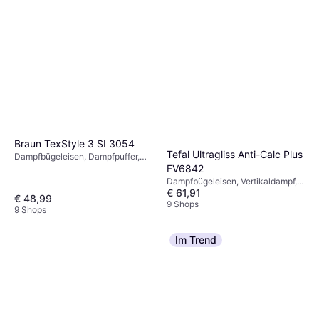
Braun TexStyle 3 SI 3054
Tefal Ultragliss Anti-Calc Plus
Dampfbügeleisen, Dampfpuffer,
Vertikaldampf, Selbstreinigung,
FV6842
Abschaltautomatik, 2400 W,
Dampfbügeleisen, Vertikaldampf,
Dampfkapazität: 45g, 270 ml 12
€ 61,91
Dampfpuffer, Sprüher,
€ 48,99
cm 15 cm
Abschaltautomatik, 2800 W,
9 Shops
9 Shops
Dampfkapazität: 50g, 270 ml
Im Trend