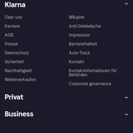
Klarna
Über uns
Wikipink
Karriere
Anti-Geldwäsche
AGB
Impressum
Presse
Barrierefreiheit
Datenschutz
Auto-Track
Sicherheit
Kontakt
Nachhaltigkeit
Kontaktinformationen für
Behörden
Weiterverkaufen
Corporate governance
Privat
Hilfe
Käuferschutzrichtlinien
Business
Einloggen
Beschwerden
Händlersupport
Entwicklerseite
Klarna App
Datenschutzeinstellungen