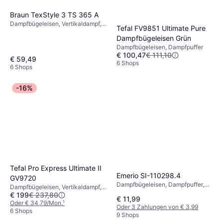
Braun TexStyle 3 TS 365 A
Dampfbügeleisen, Vertikaldampf,
Tefal FV9851 Ultimate Pure
Sprüher, Dampfpuffer,
Dampfbügeleisen Grün
Abschaltautomatik,
Dampfbügeleisen, Dampfpuffer
Selbstreinigung, 2200 W,
€ 100,47
€ 111,10
Dampfkapazität: 30g, 300 ml
€ 59,49
6 Shops
6 Shops
-16%
Tefal Pro Express Ultimate II
Emerio SI-110298.4
GV9720
Dampfbügeleisen, Dampfpuffer,
Dampfbügeleisen, Vertikaldampf,
Sprüher, Vertikaldampf,
€ 199
€ 237,80
Dampfpuffer, Selbstreinigung,
€ 11,99
Selbstreinigung, 2000 W,
3000 W, 1200 ml 28.6 cm 34.6 cm
Oder € 34,79/Mon.
¹
Oder 3 Zahlungen von € 3,99
Dampfkapazität: 17g, 200 ml 11.1
6 Shops
9 Shops
cm 14.2 cm