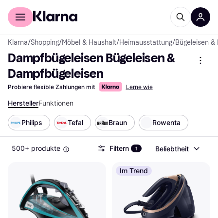
Für Shopper
Für Händler
Klarna
/
Shopping
/
Möbel & Haushalt
/
Heimausstattung
/
Bügeleisen &
Dampfbügeleisen Bügeleisen & 
Dampfbügeleisen
Probiere flexible Zahlungen mit
Lerne wie
Hersteller
Funktionen
Philips
Tefal
Braun
Rowenta
500+ produkte
Filtern
Beliebtheit
1
Im Trend