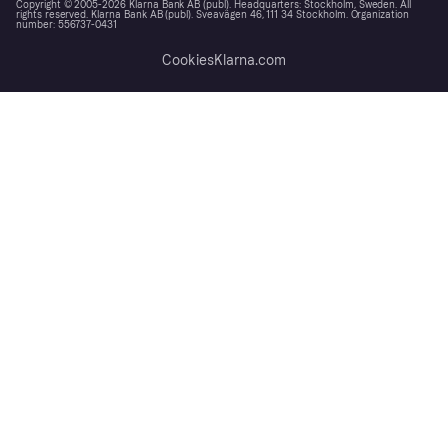
Copyright © 2005-2026 Klarna Bank AB (publ). Headquarters: Stockholm, Sweden. All
rights reserved. Klarna Bank AB (publ). Sveavägen 46, 111 34 Stockholm. Organization
number: 556737-0431
Cookies
Klarna.com