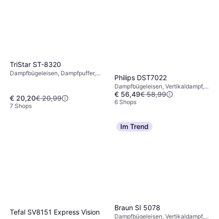
TriStar ST-8320
Dampfbügeleisen, Dampfpuffer,
Philips DST7022
Sprüher, Vertikaldampf,
Dampfbügeleisen, Vertikaldampf,
Selbstreinigung, 2600 W,
€ 56,49
€ 58,99
Dampfpuffer, Sprüher, 2800 W,
Dampfkapazität: 25g, 370 ml
€ 20,20
€ 20,99
Dampfkapazität: 50g, 300 ml 33.5
6 Shops
7 Shops
cm 17 cm
Im Trend
Braun SI 5078
Tefal SV8151 Express Vision
Dampfbügeleisen, Vertikaldampf,