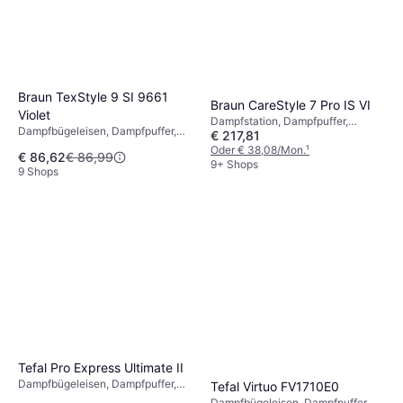
Braun TexStyle 9 SI 9661
Braun CareStyle 7 Pro IS VI
Violet
Dampfstation, Dampfpuffer,
Dampfbügeleisen, Dampfpuffer,
€ 217,81
Vertikaldampf, Abschaltautomatik,
Sprüher, Vertikaldampf,
2700 W, Dampfkapazität: 160g,
Oder € 38,08/Mon.
¹
€ 86,62
€ 86,99
Abschaltautomatik, 3100 W,
Dampfdruck: 7.5 bar, 2000 ml 22
9+ Shops
9 Shops
Dampfkapazität: 60g, 330 ml
cm
Tefal Pro Express Ultimate II
Dampfbügeleisen, Dampfpuffer,
Tefal Virtuo FV1710E0
Vertikaldampf
Dampfbügeleisen, Dampfpuffer,