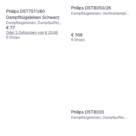
Philips DST8050/26
Philips DST7511/80
Dampfbügeleisen, Vertikaldampf,
Dampfbügeleisen Schwarz
Dampfpuffer, Sprüher,
Dampfbügeleisen, Dampfpuffer,
Abschaltautomatik, 3000 W,
€ 77
Sprüher, Abschaltautomatik, 32 W,
Dampfkapazität: 85g, 350 ml
Dampfkapazität: 55g, 300 ml 13.7
Oder 3 Zahlungen von € 25,66
€ 109
cm
9 Shops
8 Shops
Philips DST8020
Dampfbügeleisen, Dampfpuffer,
Vertikaldampf, Selbstreinigung,
Abschaltautomatik, 3000 W,
Dampfkapazität: 55g, 300 ml