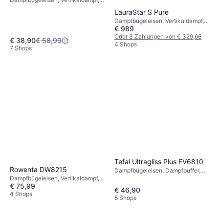
Dampfpuffer, Abschaltautomatik,
LauraStar S Pure
1700 W, Dampfkapazität: 25g,
Dampfbügeleisen, Vertikaldampf,
400 ml 16 cm 18 cm
€ 989
Dampfpuffer, 2200 W,
Dampfdruck: 3.5 bar, 1200 ml
Oder 3 Zahlungen von € 329,66
€ 38,90
€ 58,99
4 Shops
7 Shops
Tefal Ultragliss Plus FV6810
Rowenta DW8215
Dampfbügeleisen, Dampfpuffer,
Sprüher, Vertikaldampf, 2800 W,
Dampfbügeleisen, Vertikaldampf,
€ 75,99
Dampfkapazität: 50g, 270 ml
Dampfpuffer, Selbstreinigung,
€ 46,90
2800 W, Dampfkapazität: 45g,
4 Shops
8 Shops
300 ml