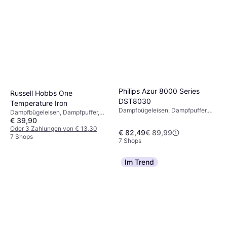
Philips Azur 8000 Series
Russell Hobbs One
DST8030
Temperature Iron
Dampfbügeleisen, Dampfpuffer,
Dampfbügeleisen, Dampfpuffer,
Abschaltautomatik, 3000 W,
€ 39,90
Vertikaldampf, Selbstreinigung,
Dampfkapazität: 70g, 350 ml
Abschaltautomatik, 2600 W,
Oder 3 Zahlungen von € 13,30
€ 82,49
€ 89,99
Dampfkapazität: 50g, 350 ml 12
7 Shops
7 Shops
cm 15 cm
Im Trend