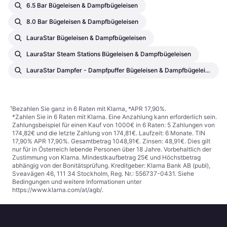
6.5 Bar Bügeleisen & Dampfbügeleisen
8.0 Bar Bügeleisen & Dampfbügeleisen
LauraStar Bügeleisen & Dampfbügeleisen
LauraStar Steam Stations Bügeleisen & Dampfbügeleisen
LauraStar Dampfer - Dampfpuffer Bügeleisen & Dampfbügeleisen
¹
Bezahlen Sie ganz in 6 Raten mit Klarna, *APR 17,90%.
*Zahlen Sie in 6 Raten mit Klarna. Eine Anzahlung kann erforderlich sein.
Zahlungsbeispiel für einen Kauf von 1000€ in 6 Raten: 5 Zahlungen von
174,82€ und die letzte Zahlung von 174,81€. Laufzeit: 6 Monate. TIN
17,90% APR 17,90%. Gesamtbetrag 1048,91€. Zinsen: 48,91€. Dies gilt
nur für in Österreich lebende Personen über 18 Jahre. Vorbehaltlich der
Zustimmung von Klarna. Mindestkaufbetrag 25€ und Höchstbetrag
abhängig von der Bonitätsprüfung. Kreditgeber: Klarna Bank AB (publ),
Sveavägen 46, 111 34 Stockholm, Reg. Nr.: 556737-0431. Siehe
Bedingungen und weitere Informationen unter
https://www.klarna.com/at/agb/
.