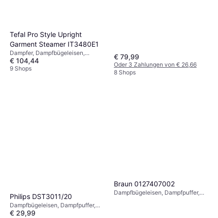
Tefal Pro Style Upright
Garment Steamer IT3480E1
Dampfer, Dampfbügeleisen,
€ 79,99
€ 104,44
Dampfstation, Dampfpuffer,
Oder 3 Zahlungen von € 26,66
Vertikaldampf, Abschaltautomatik,
9 Shops
8 Shops
2000 W
Braun 0127407002
Dampfbügeleisen, Dampfpuffer,
Philips DST3011/20
Sprüher, Vertikaldampf,
Dampfbügeleisen, Dampfpuffer,
Selbstreinigung, 2000 W,
€ 29,99
Sprüher, Vertikaldampf, App, 2100
Dampfkapazität: 120g, 220 ml