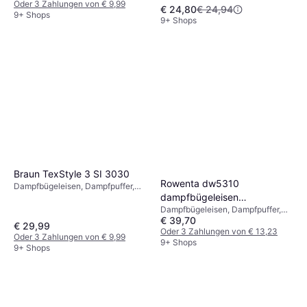
W, Dampfkapazität: 30g, 300 ml
Oder 3 Zahlungen von € 9,99
€ 24,80
€ 24,94
12 cm 14 cm
9+ Shops
9+ Shops
Braun TexStyle 3 SI 3030
Rowenta dw5310
Dampfbügeleisen, Dampfpuffer,
dampfbügeleisen
Sprüher, Vertikaldampf,
Selbstreinigung, 2300 W,
Dampfbügeleisen, Dampfpuffer,
mikrodampf 400
Dampfkapazität: 45g, 270 ml
€ 39,70
Vertikaldampf, Sprüher
€ 29,99
Oder 3 Zahlungen von € 13,23
Oder 3 Zahlungen von € 9,99
9+ Shops
9+ Shops