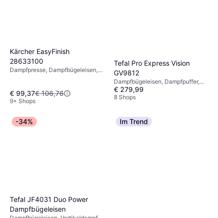
Kärcher EasyFinish
28633100
Tefal Pro Express Vision
Dampfpresse, Dampfbügeleisen,
GV9812
Dampfpuffer, Abschaltautomatik,
Dampfbügeleisen, Dampfpuffer,
Dampfkapazität: 50g, 12 cm 12 cm
€ 279,99
Vertikaldampf, Abschaltautomatik,
€ 99,37
€ 106,76
Selbstreinigung, 3000 W,
8 Shops
9+ Shops
Dampfkapazität: 180g,
Dampfdruck: 8.1 bar, 1200 ml
-34%
Im Trend
Tefal JF4031 Duo Power
Dampfbügeleisen
Dampfbügeleisen, Vertikaldampf,