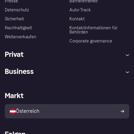
Presse
Barrierefreiheit
Datenschutz
Auto-Track
Sicherheit
Kontakt
Nachhaltigkeit
Kontaktinformationen für
Behörden
Weiterverkaufen
Corporate governance
Privat
Hilfe
Käuferschutzrichtlinien
Business
Einloggen
Beschwerden
Händlersupport
Entwicklerseite
Klarna App
Datenschutzeinstellungen
Händlerportal
Betriebsstatus
Markt
Shops entdecken
Dein Widerrufsrecht
Mit Klarna verkaufen
Plattformen und Partner
Österreich