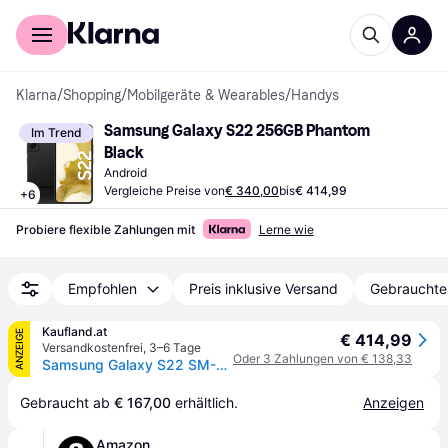
Für Shopper
Für Händler
Klarna
/
Shopping
/
Mobilgeräte & Wearables
/
Handys
Samsung Galaxy S22 256GB Phantom 
Im Trend
Black
Android
Vergleiche Preise von
€ 340,00
bis
€ 414,99
+
6
Probiere flexible Zahlungen mit
Lerne wie
Empfohlen
Preis inklusive Versand
Gebrauchte
Kaufland.at
ANZEIGE
€ 414,99
Versandkostenfrei
,
3–6 Tage
Oder 3 Zahlungen von € 138,33
Samsung Galaxy S22 SM-S901B, 15,5 cm (6.1"), 8 GB, 256 GB, 50 MP, Android 12, Schwarz
Gebraucht ab 
€ 167,00
 erhältlich.
Anzeigen
Amazon