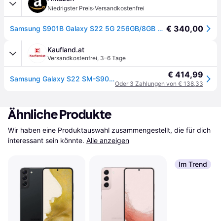
·
Niedrigster Preis
Versandkostenfrei
€ 340,00
Samsung S901B Galaxy S22 5G 256GB/8GB RAM Dual-SIM Phantom-Black
Kaufland.at
Versandkostenfrei
,
3–6 Tage
€ 414,99
Samsung Galaxy S22 SM-S901B, 15,5 cm (6.1"), 8 GB, 256 GB, 50 MP, Android 12, Schwarz
Oder 3 Zahlungen von € 138,33
Ähnliche Produkte
Wir haben eine Produktauswahl zusammengestellt, die für dich 
interessant sein könnte.
Alle anzeigen
Im Trend