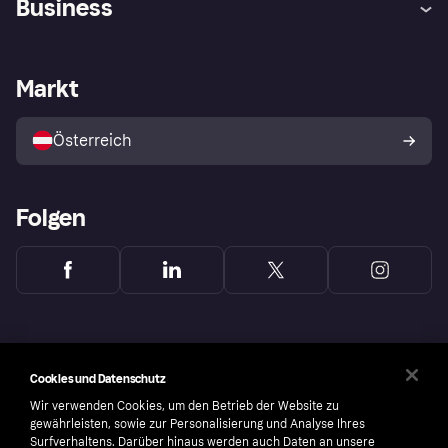
Business
Einloggen
Beschwerden
Händlersupport
Entwicklerseite
Klarna App
Datenschutzeinstellungen
Händlerportal
Betriebsstatus
Markt
Shops entdecken
Dein Widerrufsrecht
Mit Klarna verkaufen
Plattformen und Partner
Österreich
Folgen
Cookies und Datenschutz
Wir verwenden Cookies, um den Betrieb der Website zu
gewährleisten, sowie zur Personalisierung und Analyse Ihres
Surfverhaltens. Darüber hinaus werden auch Daten an unsere