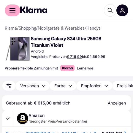
Für Shopper
Für Händler
Klarna
/
Shopping
/
Mobilgeräte & Wearables
/
Handys
Samsung Galaxy S24 Ultra 256GB 
Titanium Violet
Android
Vergleiche Preise von
€ 719,99
bis
€ 1.699,99
Probiere flexible Zahlungen mit
Lerne wie
Versionen
Farbe
Empfohlen
Preis in
Gebraucht ab 
€ 615,00
 erhältlich.
Anzeigen
Amazon
·
Niedrigster Preis
Versandkostenfrei