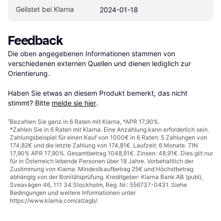
Gelistet bei Klarna
2024-01-18
Feedback
Die oben angegebenen Informationen stammen von 
verschiedenen externen Quellen und dienen lediglich zur 
Orientierung.

Haben Sie etwas an diesem Produkt bemerkt, das nicht 
stimmt? Bitte 
melde sie hier
.
¹
Bezahlen Sie ganz in 6 Raten mit Klarna, *APR 17,90%.
*Zahlen Sie in 6 Raten mit Klarna. Eine Anzahlung kann erforderlich sein.
Zahlungsbeispiel für einen Kauf von 1000€ in 6 Raten: 5 Zahlungen von
174,82€ und die letzte Zahlung von 174,81€. Laufzeit: 6 Monate. TIN
17,90% APR 17,90%. Gesamtbetrag 1048,91€. Zinsen: 48,91€. Dies gilt nur
für in Österreich lebende Personen über 18 Jahre. Vorbehaltlich der
Zustimmung von Klarna. Mindestkaufbetrag 25€ und Höchstbetrag
abhängig von der Bonitätsprüfung. Kreditgeber: Klarna Bank AB (publ),
Sveavägen 46, 111 34 Stockholm, Reg. Nr.: 556737-0431. Siehe
Bedingungen und weitere Informationen unter
https://www.klarna.com/at/agb/
.