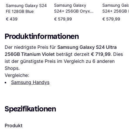
Samsung Gala
Samsung Galaxy
Samsung Galaxy S24
S24+ 256GB M
S24+ 256GB Onyx
FE 128GB Blue
Grey
Black
€ 439
€ 579,99
€ 579,99
Produktinformationen
Der niedrigste Preis für 
Samsung Galaxy S24 Ultra 
256GB Titanium Violet
 beträgt derzeit 
€ 719,99
. Dies 
ist der günstigste Preis im Vergleich zu 
6
 anderen 
Shops.
Vergleiche:
Samsung Handys
Spezifikationen
Produkt