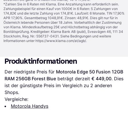
*Zahlen Sie in 6 Raten mit Klarna. Eine Anzahlung kann erforderlich sein.
Zahlungsbeispiel für einen Kauf von 1000€ in 6 Raten: 5 Zahlungen von
174,82€ und die letzte Zahlung von 174,81€. Laufzeit: 6 Monate. TIN 17,90%
APR 17,90%. Gesamtbetrag 1048,91€. Zinsen: 48,91€. Dies gilt nur für in
Österreich lebende Personen über 18 Jahre. Vorbehaltlich der Zustimmung
von Klarna. Mindestkaufbetrag 25€ und Höchstbetrag abhängig von der
Bonitätsprüfung. Kreditgeber: Klarna Bank AB (publ), Sveavägen 46, 111 34
Stockholm, Reg. Nr.: 556737-0431. Siehe Bedingungen und weitere
Informationen unter
https://www.klarna.com/at/agb/
.
Produktinformationen
Der niedrigste Preis für 
Motorola Edge 50 Fusion 12GB 
RAM 256GB Forest Blue
 beträgt derzeit 
€ 449,00
. Dies 
ist der günstigste Preis im Vergleich zu 
2
 anderen 
Shops.
Vergleiche:
Motorola Handys