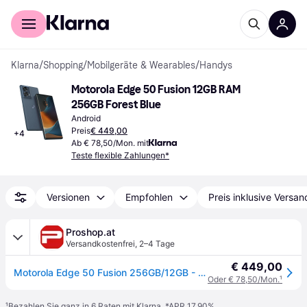
Für Shopper
Für Händler
Klarna
/
Shopping
/
Mobilgeräte & Wearables
/
Handys
Motorola Edge 50 Fusion 12GB RAM 
256GB Forest Blue
Android
Preis
€ 449,00
+
4
Ab € 78,50/Mon. mit
Teste flexible Zahlungen*
Versionen
Empfohlen
Preis inklusive Versan
Proshop.at
Versandkostenfrei
,
2–4 Tage
€ 449,00
Motorola Edge 50 Fusion 256GB/12GB - Forest Blue
Oder € 78,50/Mon.
¹
¹
Bezahlen Sie ganz in 6 Raten mit Klarna, *APR 17,90%.