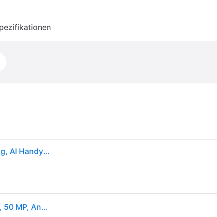
pezifikationen
Samsung Galaxy S24 FE AI Smartphone ohne Vertrag, AI Handy mit Android, 8 GB RAM, 128 GB Speicher, 50-MP-Kamera, Lange Akkulaufzeit, Graphite, 36 Monate Herstellergarantie [Exklusiv bei Amazon]
Samsung Galaxy S24 FE , 17 cm (6.7"), 8 GB, 128 GB, 50 MP, Android 14, Gelb