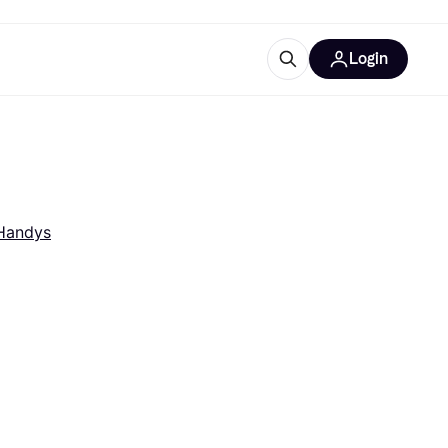
Login
Weitere Informationen
sstattung
M
Was ist Klarna?
Handys
tegorien