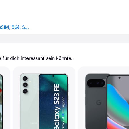
Samsung Galaxy S24 FE (128GB, Blue, 6.70", SIM + eSIM, 5G), Smartphone, Blau
für dich interessant sein könnte.