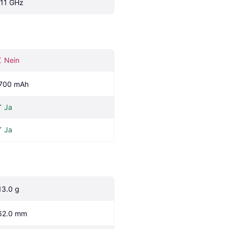
.11 GHz
Nein
700 mAh
Ja
Ja
13.0 g
62.0 mm