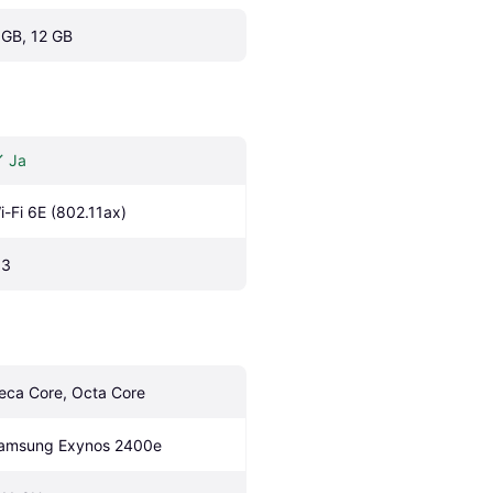
 GB, 12 GB
Ja
i-Fi 6E (802.11ax)
.3
eca Core, Octa Core
amsung Exynos 2400e