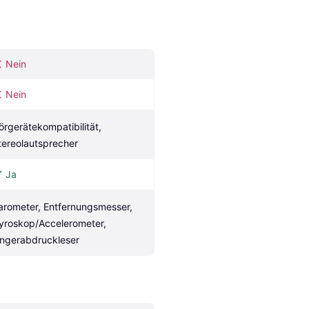
Nein
Nein
örgerätekompatibilität, 
tereolautsprecher
Ja
arometer, Entfernungsmesser, 
yroskop/Accelerometer, 
ingerabdruckleser