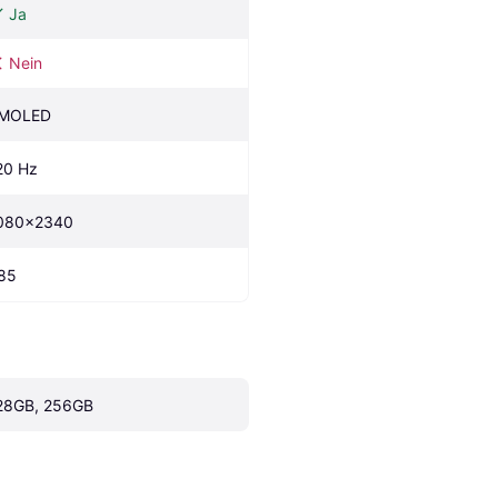
Ja
Nein
MOLED
20 Hz
080x2340
85
28GB, 256GB