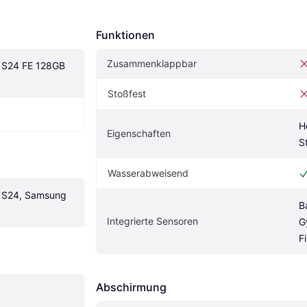
Funktionen
Zusammenklappbar
S24 FE 128GB 
Stoßfest
H
Eigenschaften
S
Wasserabweisend
S24, Samsung 
B
Integrierte Sensoren
G
F
Abschirmung