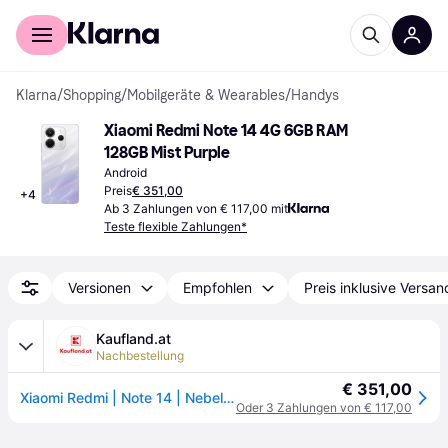
Für Shopper
Für Händler
Klarna
/
Shopping
/
Mobilgeräte & Wearables
/
Handys
Xiaomi Redmi Note 14 4G 6GB RAM 
128GB Mist Purple
Android
Preis
€ 351,00
+
4
Ab 3 Zahlungen von € 117,00 mit
Teste flexible Zahlungen*
Versionen
Empfohlen
Preis inklusive Versan
Kaufland.at
Nachbestellung
€ 351,00
Xiaomi Redmi | Note 14 | Nebelviolett | 6,67" | AMOLED | 2400 x 1080 Pixel | Mediatek | Interner RAM 6 GB | 128 GB | Dual-SIM | 4G | Auflösung der Hauptkamera 108+2+2 MP | Auflösung der Sekundärkamera 20
Oder 3 Zahlungen von € 117,00