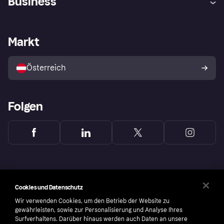
Business
Einloggen
Beschwerden
Händlersupport
Entwicklerseite
Klarna App
Datenschutzeinstellungen
Händlerportal
Betriebsstatus
Markt
Shops entdecken
Dein Widerrufsrecht
Mit Klarna verkaufen
Plattformen und Partner
Österreich
Folgen
Cookies und Datenschutz
Wir verwenden Cookies, um den Betrieb der Website zu
gewährleisten, sowie zur Personalisierung und Analyse Ihres
Surfverhaltens. Darüber hinaus werden auch Daten an unsere