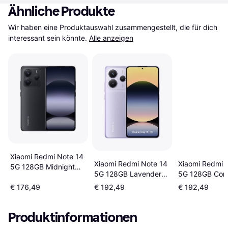
Ähnliche Produkte
Wir haben eine Produktauswahl zusammengestellt, die für dich 
interessant sein könnte.
Alle anzeigen
Xiaomi Redmi Note 14
Xiaomi Redmi Note 14
Xiaomi Redmi 
5G 128GB Midnight
5G 128GB Lavender
5G 128GB Cora
Black
Purple
€ 176,49
€ 192,49
€ 192,49
Produktinformationen