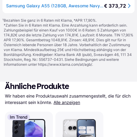
€ 373,72
Samsung Galaxy A55 (128GB, Awesome Navy, 6.60", SIM + eSIM, 5G), Smartphone, Schwarz
¹
Bezahlen Sie ganz in 6 Raten mit Klarna, *APR 17,90%.
*Zahlen Sie in 6 Raten mit Klarna. Eine Anzahlung kann erforderlich sein.
Zahlungsbeispiel für einen Kauf von 1000€ in 6 Raten: 5 Zahlungen von
174,82€ und die letzte Zahlung von 174,81€. Laufzeit: 6 Monate. TIN 17,90%
APR 17,90%. Gesamtbetrag 1048,91€. Zinsen: 48,91€. Dies gilt nur für in
Österreich lebende Personen über 18 Jahre. Vorbehaltlich der Zustimmung
von Klarna. Mindestkaufbetrag 25€ und Höchstbetrag abhängig von der
Bonitätsprüfung. Kreditgeber: Klarna Bank AB (publ), Sveavägen 46, 111 34
Stockholm, Reg. Nr.: 556737-0431. Siehe Bedingungen und weitere
Informationen unter
https://www.klarna.com/at/agb/
.
Ähnliche Produkte
Wir haben eine Produktauswahl zusammengestellt, die für dich 
interessant sein könnte.
Alle anzeigen
Im Trend