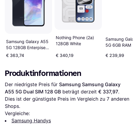
Nothing Phone (2a)
Samsung Gala
Samsung Galaxy A55
128GB White
5G 6GB RAM 
5G 128GB Enterpise
Awesome Nav
Edition
€ 363,74
€ 340,19
€ 239,99
Produktinformationen
Der niedrigste Preis für 
Samsung Samsung Galaxy 
A55 5G Dual SIM 128 GB
 beträgt derzeit 
€ 337,97
. 
Dies ist der günstigste Preis im Vergleich zu 
7
 anderen 
Shops.
Vergleiche:
Samsung Handys