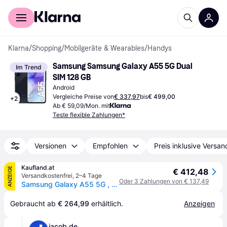
Für Shopper
Für Händler
Klarna
/
Shopping
/
Mobilgeräte & Wearables
/
Handys
Samsung Samsung Galaxy A55 5G Dual 
Im Trend
SIM 128 GB
Android
Vergleiche Preise von
€ 337,97
bis
€ 499,00
+
2
Ab € 59,09/Mon. mit
Teste flexible Zahlungen*
Versionen
Empfohlen
Preis inklusive Versan
Kaufland.at
ANZEIGE
€ 412,48
Versandkostenfrei
,
2–4 Tage
Oder 3 Zahlungen von € 137,49
Samsung Galaxy A55 5G , 16,8 cm (6.6"), 1080 x 2340 Pixel, 8 GB, 128 GB, 50 MP, Navy
Gebraucht ab 
€ 264,99
 erhältlich.
Anzeigen
jacob.de