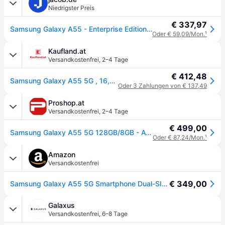
Niedrigster Preis
€ 337,97
Samsung Galaxy A55 - Enterprise Edition - 5G Smartphone - Dual-SIM - RAM 8GB / Interner Speicher 128GB - microSD slot - OLED-Display - 6,6 - 2340 x 1080 Pixel (120 Hz) - Triple-Kamera 50 MP, 12 MP, 5 MP - front camera 32 MP - Awesome Navy (SM-A556BZKAEEE)
Oder € 59,09/Mon.
¹
Kaufland.at
Versandkostenfrei
,
2–4 Tage
€ 412,48
Samsung Galaxy A55 5G , 16,8 cm (6.6"), 1080 x 2340 Pixel, 8 GB, 128 GB, 50 MP, Navy
Oder 3 Zahlungen von € 137,49
Proshop.at
Versandkostenfrei
,
2–4 Tage
€ 499,00
Samsung Galaxy A55 5G 128GB/8GB - Awesome Navy
Oder € 87,24/Mon.
¹
Amazon
Versandkostenfrei
€ 349,00
Samsung Galaxy A55 5G Smartphone Dual-SIM RAM 8 GB / Interner Speicher 128 microSD slot OLED-Display ...[Italienische, ungarische, polnische, rumänische, österreichische und schweizerische Versionen]
Galaxus
Versandkostenfrei
,
6–8 Tage