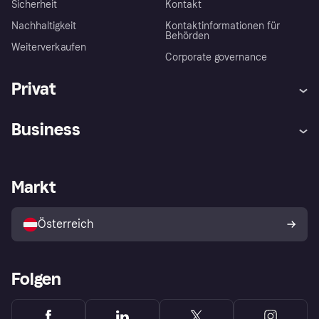
Sicherheit
Kontakt
Nachhaltigkeit
Kontaktinformationen für
Behörden
Weiterverkaufen
Corporate governance
Privat
Hilfe
Käuferschutzrichtlinien
Business
Einloggen
Beschwerden
Händlersupport
Entwicklerseite
Klarna App
Datenschutzeinstellungen
Händlerportal
Betriebsstatus
Markt
Shops entdecken
Dein Widerrufsrecht
Mit Klarna verkaufen
Plattformen und Partner
Österreich
Folgen