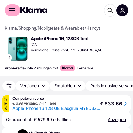
Für Shopper
Für Händler
Klarna
/
Shopping
/
Mobilgeräte & Wearables
/
Handys
Apple iPhone 16, 128GB Teal
iOS
Vergleiche Preise von
€ 779,70
bis
€ 964,50
+
2
Probiere flexible Zahlungen mit
Lerne wie
Versionen
Empfohlen
Preis inklusive Versan
Computeruniverse
ANZEIGE
€ 833,66
€ 6,99 Versand
,
7–14 Tage
Apple iPhone 16 128 GB Blaugrün MYED3ZD/A - Grün
Gebraucht ab 
€ 579,99
 erhältlich.
Anzeigen
MyTrendyPhone