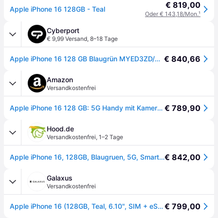
€ 819,00
Apple iPhone 16 128GB - Teal
Oder € 143,18/Mon.
¹
Cyberport
€ 9,99 Versand
,
8–18 Tage
€ 840,66
Apple iPhone 16 128 GB Blaugrün MYED3ZD/A - Grün
Amazon
Versandkostenfrei
€ 789,90
Apple iPhone 16 128 GB: 5G Handy mit Kamerasteuerung, A18 Chip und einem echten Boost für die Batterie. Funktioniert mit AirPods, Blaugrün
Hood.de
Versandkostenfrei
,
1–2 Tage
€ 842,00
Apple iPhone 16, 128GB, Blaugruen, 5G, Smartphone NEU OVP, Differenzbesteuert
Galaxus
Versandkostenfrei
€ 799,00
Apple iPhone 16 (128GB, Teal, 6.10", SIM + eSIM, 5G), Smartphone, Grün