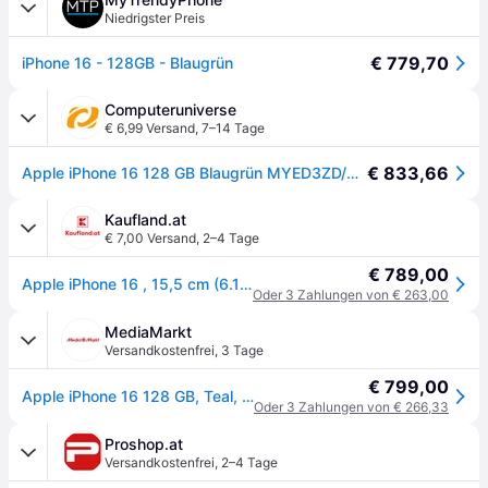
Niedrigster Preis
€ 779,70
iPhone 16 - 128GB - Blaugrün
Computeruniverse
€ 6,99 Versand
,
7–14 Tage
€ 833,66
Apple iPhone 16 128 GB Blaugrün MYED3ZD/A - Grün
Kaufland.at
€ 7,00 Versand
,
2–4 Tage
€ 789,00
Apple iPhone 16 , 15,5 cm (6.1"), 2556 x 1179 Pixel, 128 GB, 48 MP, iOS 18, Türkis
Oder 3 Zahlungen von € 263,00
MediaMarkt
Versandkostenfrei
,
3 Tage
€ 799,00
Apple iPhone 16 128 GB, Teal, Dual SIM - Grün
Oder 3 Zahlungen von € 266,33
Proshop.at
Versandkostenfrei
,
2–4 Tage