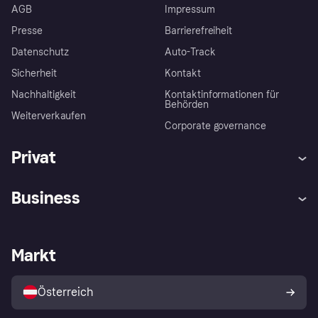
AGB
Impressum
Presse
Barrierefreiheit
Datenschutz
Auto-Track
Sicherheit
Kontakt
Nachhaltigkeit
Kontaktinformationen für
Behörden
Weiterverkaufen
Corporate governance
Privat
Hilfe
Käuferschutzrichtlinien
Business
Einloggen
Beschwerden
Händlersupport
Entwicklerseite
Klarna App
Datenschutzeinstellungen
Händlerportal
Betriebsstatus
Markt
Shops entdecken
Dein Widerrufsrecht
Mit Klarna verkaufen
Plattformen und Partner
Österreich