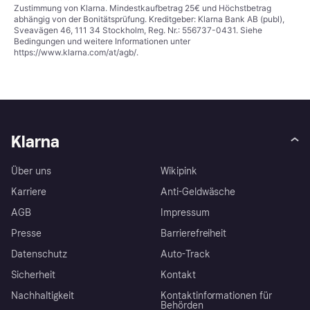
Zustimmung von Klarna. Mindestkaufbetrag 25€ und Höchstbetrag
abhängig von der Bonitätsprüfung. Kreditgeber: Klarna Bank AB (publ),
Sveavägen 46, 111 34 Stockholm, Reg. Nr.: 556737-0431. Siehe
Bedingungen und weitere Informationen unter
https://www.klarna.com/at/agb/
.
Klarna
Über uns
Wikipink
Karriere
Anti-Geldwäsche
AGB
Impressum
Presse
Barrierefreiheit
Datenschutz
Auto-Track
Sicherheit
Kontakt
Nachhaltigkeit
Kontaktinformationen für
Behörden