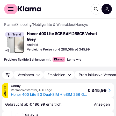
Für Shopper
Für Händler
Klarna
/
Shopping
/
Mobilgeräte & Wearables
/
Handys
Honor 400 Lite 8GB RAM 256GB Velvet 
Im Trend
Grey
Android
Vergleiche Preise von
€ 280,08
bis
€ 345,99
+
5
Probiere flexible Zahlungen mit
Lerne wie
Versionen
Empfohlen
Preis inklusive Versan
OnBuy
ANZEIGE
€ 345,99
Versandkostenfrei
,
4–6 Tage
Honor 400 Lite 5G Dual-SIM + eSIM 256 GB (12 GB RAM) Velvet-Grau Globale Version
Gebraucht ab 
€ 186,99
 erhältlich.
Anzeigen
Galaxus