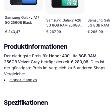
Samsung Galaxy A17
Samsung Galaxy A26
Samsung Gala
5G 256GB Black
5G 8GB RAM 256GB
5G 8GB RAM 
Awesome Black
Awesome Mint
€ 243,47
€ 267,99
€ 295,99
Produktinformationen
Der niedrigste Preis für 
Honor 400 Lite 8GB RAM 
256GB Velvet Grey
 beträgt derzeit 
€ 280,08
. Dies ist 
der günstigste Preis im Vergleich zu 
5
 anderen Shops.
Vergleiche:
Honor Handys
Spezifikationen