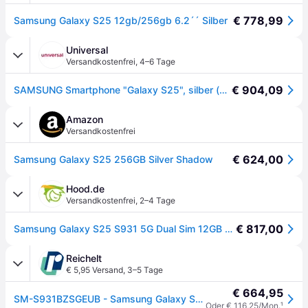
€ 778,99
Samsung Galaxy S25 12gb/256gb 6.2´´ Silber
Universal
Versandkostenfrei
,
4–6 Tage
€ 904,09
SAMSUNG Smartphone "Galaxy S25", silber (silber shadow), 256 GB, Mobiltelefone, Smartphone
Amazon
Versandkostenfrei
€ 624,00
Samsung Galaxy S25 256GB Silver Shadow
Hood.de
Versandkostenfrei
,
2–4 Tage
€ 817,00
Samsung Galaxy S25 S931 5G Dual Sim 12GB RAM 256GB Enterprise Edition - Silver Shado
Reichelt
€ 5,95 Versand
,
3–5 Tage
€ 664,95
SM-S931BZSGEUB - Samsung Galaxy S25 256GB Silver Shadow
Oder € 116,25/Mon.
¹