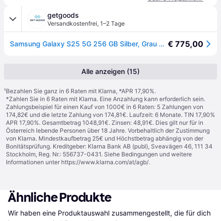
getgoods
Versandkostenfrei
,
1–2 Tage
€ 775,00
Samsung Galaxy S25 5G 256 GB Silber, Grau EEK B (A - G) 15.7 cm (6.2 Zoll) Smartphone
Alle anzeigen (15)
¹
Bezahlen Sie ganz in 6 Raten mit Klarna, *APR 17,90%.
*Zahlen Sie in 6 Raten mit Klarna. Eine Anzahlung kann erforderlich sein.
Zahlungsbeispiel für einen Kauf von 1000€ in 6 Raten: 5 Zahlungen von
174,82€ und die letzte Zahlung von 174,81€. Laufzeit: 6 Monate. TIN 17,90%
APR 17,90%. Gesamtbetrag 1048,91€. Zinsen: 48,91€. Dies gilt nur für in
Österreich lebende Personen über 18 Jahre. Vorbehaltlich der Zustimmung
von Klarna. Mindestkaufbetrag 25€ und Höchstbetrag abhängig von der
Bonitätsprüfung. Kreditgeber: Klarna Bank AB (publ), Sveavägen 46, 111 34
Stockholm, Reg. Nr.: 556737-0431. Siehe Bedingungen und weitere
Informationen unter
https://www.klarna.com/at/agb/
.
Ähnliche Produkte
Wir haben eine Produktauswahl zusammengestellt, die für dich 