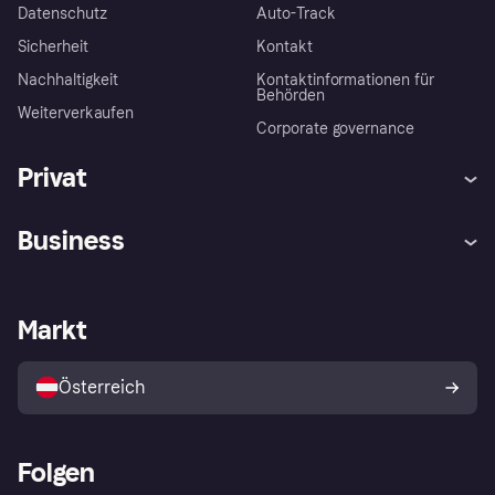
Datenschutz
Auto-Track
Sicherheit
Kontakt
Nachhaltigkeit
Kontaktinformationen für
Behörden
Weiterverkaufen
Corporate governance
Privat
Hilfe
Käuferschutzrichtlinien
Business
Einloggen
Beschwerden
Händlersupport
Entwicklerseite
Klarna App
Datenschutzeinstellungen
Händlerportal
Betriebsstatus
Markt
Shops entdecken
Dein Widerrufsrecht
Mit Klarna verkaufen
Plattformen und Partner
Österreich
Folgen