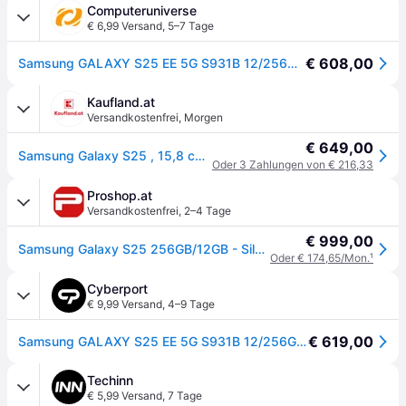
Computeruniverse
€ 6,99 Versand
,
5–7 Tage
€ 608,00
Samsung GALAXY S25 EE 5G S931B 12/256GB silver shadow Android 15 Dual-SIM Smartphone - Silber
Kaufland.at
Versandkostenfrei
,
Morgen
€ 649,00
Samsung Galaxy S25 , 15,8 cm (6.2"), 12 GB, 256 GB, 50 MP, Android 15, Silber
Oder 3 Zahlungen von € 216,33
Proshop.at
Versandkostenfrei
,
2–4 Tage
€ 999,00
Samsung Galaxy S25 256GB/12GB - Silver Shadow
Oder € 174,65/Mon.
¹
Cyberport
€ 9,99 Versand
,
4–9 Tage
€ 619,00
Samsung GALAXY S25 EE 5G S931B 12/256GB silver shadow Android 15 Dual-SIM Smartphone - Silber
Techinn
€ 5,99 Versand
,
7 Tage