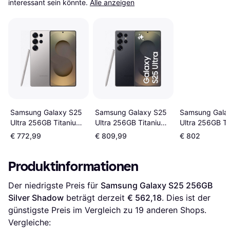
interessant sein könnte.
Alle anzeigen
Samsung Gala
Samsung Galaxy S25
Samsung Galaxy S25
Ultra 256GB Ti
Ultra 256GB Titanium
Ultra 256GB Titanium
Silverblue
Gray
Black
€ 772,99
€ 809,99
€ 802
Produktinformationen
Der niedrigste Preis für 
Samsung Galaxy S25 256GB 
Silver Shadow
 beträgt derzeit 
€ 562,18
. Dies ist der 
günstigste Preis im Vergleich zu 
19
 anderen Shops.
Vergleiche: