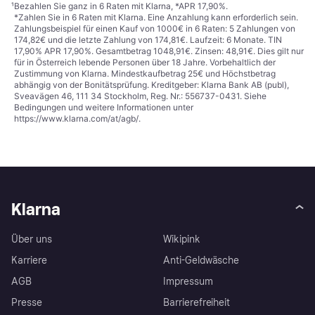
¹
Bezahlen Sie ganz in 6 Raten mit Klarna, *APR 17,90%.
*Zahlen Sie in 6 Raten mit Klarna. Eine Anzahlung kann erforderlich sein.
Zahlungsbeispiel für einen Kauf von 1000€ in 6 Raten: 5 Zahlungen von
174,82€ und die letzte Zahlung von 174,81€. Laufzeit: 6 Monate. TIN
17,90% APR 17,90%. Gesamtbetrag 1048,91€. Zinsen: 48,91€. Dies gilt nur
für in Österreich lebende Personen über 18 Jahre. Vorbehaltlich der
Zustimmung von Klarna. Mindestkaufbetrag 25€ und Höchstbetrag
abhängig von der Bonitätsprüfung. Kreditgeber: Klarna Bank AB (publ),
Sveavägen 46, 111 34 Stockholm, Reg. Nr.: 556737-0431. Siehe
Bedingungen und weitere Informationen unter
https://www.klarna.com/at/agb/
.
Klarna
Über uns
Wikipink
Karriere
Anti-Geldwäsche
AGB
Impressum
Presse
Barrierefreiheit