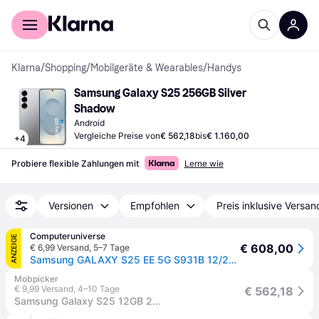
Für Shopper
Für Händler
Klarna
/
Shopping
/
Mobilgeräte & Wearables
/
Handys
Samsung Galaxy S25 256GB Silver 
Shadow
Android
Vergleiche Preise von
€ 562,18
bis
€ 1.160,00
+
4
Probiere flexible Zahlungen mit
Lerne wie
Versionen
Empfohlen
Preis inklusive Versan
Computeruniverse
ANZEIGE
€ 608,00
€ 6,99 Versand
,
5–7 Tage
Samsung GALAXY S25 EE 5G S931B 12/256GB silver shadow Android 15 Dual-SIM Smartphone - Silber
Mobpicker
€ 9,99 Versand
,
4–10 Tage
€ 562,18
Samsung Galaxy S25 12GB 256GB 5G Silver Smartphone