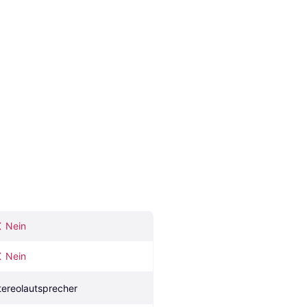
Nein
Nein
tereolautsprecher