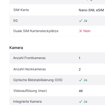
SIM-Karte
Nano-SIM, eSIM
5G
Ja
Duale SIM-Kartensteckplätze
Nein
Kamera
Anzahl Frontkameras
1
Anzahl Heckkameras
2
Optische Bildstabilisierung (OIS)
Ja
Videoauflösung (max)
4K
Integrierte Kamera
Ja