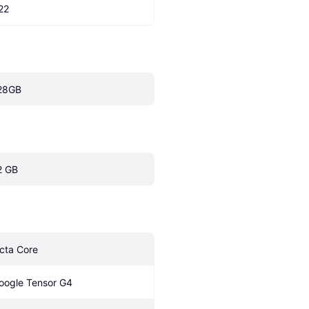
22
28GB
2 GB
cta Core
oogle Tensor G4