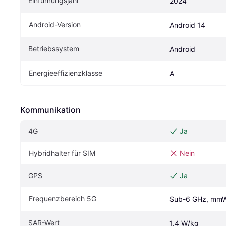
Einführungsjahr
2024
Android-Version
Android 14
Betriebssystem
Android
Energieeffizienzklasse
A
Kommunikation
4G
Ja
Hybridhalter für SIM
Nein
GPS
Ja
Frequenzbereich 5G
Sub-6 GHz, mm
SAR-Wert
1.4 W/kg