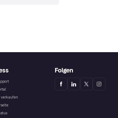
ess
Folgen
pport
rtal
a verkaufen
rseite
tatus