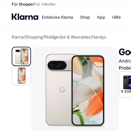
Für Shopper
Für Händler
Entdecke Klarna
Shop
App
Hilfe
Klarna
/
Shopping
/
Mobilgeräte & Wearables
/
Handys
Zahlungsmethoden
Shops
Zahlungsmethoden
MediaM
Goo
Sofort bezahlen
H&M
Bezahle in 3 Teilzahlunge
Temu
Andr
Bezahle in bis zu 30 Tage
Kauflan
Ratenzahlung
Samsu
Probi
Alle Shops
€ 439