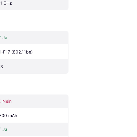
.1 GHz
Ja
i-Fi 7 (802.11be)
.3
Nein
700 mAh
Ja