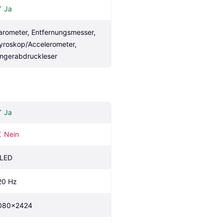
Ja
arometer, Entfernungsmesser, 
yroskop/Accelerometer, 
ingerabdruckleser
Ja
Nein
LED
20 Hz
080x2424