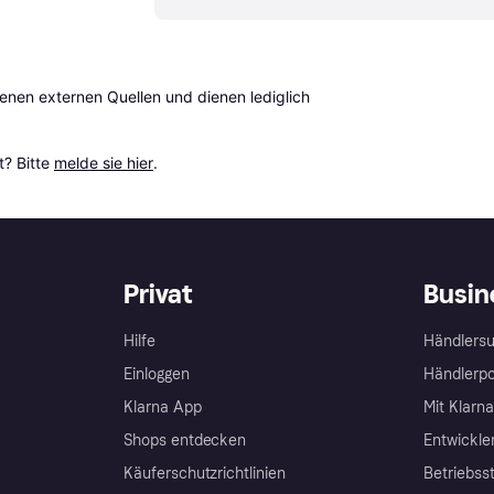
en externen Quellen und dienen lediglich 
? Bitte 
melde sie hier
.
Privat
Busin
Hilfe
Händlersu
Einloggen
Händlerpo
Klarna App
Mit Klarn
Shops entdecken
Entwickle
Käuferschutzrichtlinien
Betriebss