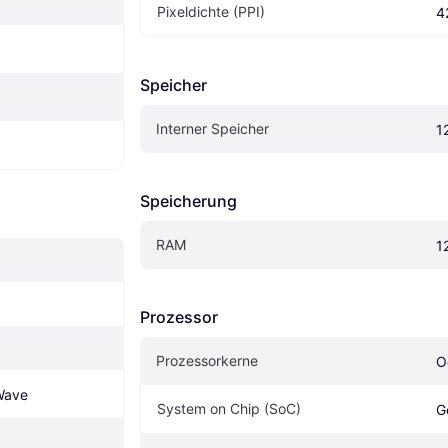
Pixeldichte (PPI)
4
Speicher
Interner Speicher
1
Speicherung
RAM
1
Prozessor
Prozessorkerne
O
Wave
System on Chip (SoC)
G