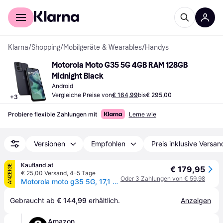
Für Shopper
Für Händler
Klarna
/
Shopping
/
Mobilgeräte & Wearables
/
Handys
Motorola Moto G35 5G 4GB RAM 128GB 
Midnight Black
Android
Vergleiche Preise von
€ 164,99
bis
€ 295,00
+
3
Probiere flexible Zahlungen mit
Lerne wie
Versionen
Empfohlen
Preis inklusive Versan
Kaufland.at
ANZEIGE
€ 179,95
€ 25,00 Versand
,
4–5 Tage
Oder 3 Zahlungen von € 59,98
Motorola moto g35 5G, 17,1 cm (6.72"), 4 GB, 128 GB, 50 MP, Android 14, Schwarz
Gebraucht ab 
€ 144,99
 erhältlich.
Anzeigen
Amazon