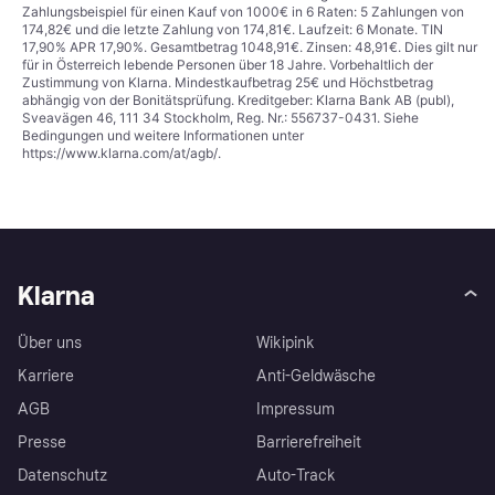
Zahlungsbeispiel für einen Kauf von 1000€ in 6 Raten: 5 Zahlungen von
174,82€ und die letzte Zahlung von 174,81€. Laufzeit: 6 Monate. TIN
17,90% APR 17,90%. Gesamtbetrag 1048,91€. Zinsen: 48,91€. Dies gilt nur
für in Österreich lebende Personen über 18 Jahre. Vorbehaltlich der
Zustimmung von Klarna. Mindestkaufbetrag 25€ und Höchstbetrag
abhängig von der Bonitätsprüfung. Kreditgeber: Klarna Bank AB (publ),
Sveavägen 46, 111 34 Stockholm, Reg. Nr.: 556737-0431. Siehe
Bedingungen und weitere Informationen unter
https://www.klarna.com/at/agb/
.
Klarna
Über uns
Wikipink
Karriere
Anti-Geldwäsche
AGB
Impressum
Presse
Barrierefreiheit
Datenschutz
Auto-Track