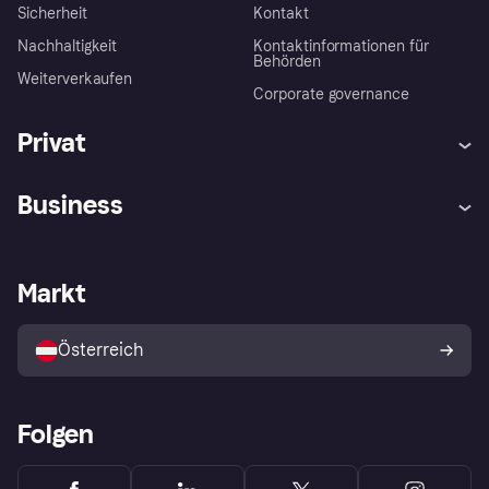
Sicherheit
Kontakt
Nachhaltigkeit
Kontaktinformationen für
Behörden
Weiterverkaufen
Corporate governance
Privat
Hilfe
Käuferschutzrichtlinien
Business
Einloggen
Beschwerden
Händlersupport
Entwicklerseite
Klarna App
Datenschutzeinstellungen
Händlerportal
Betriebsstatus
Markt
Shops entdecken
Dein Widerrufsrecht
Mit Klarna verkaufen
Plattformen und Partner
Österreich
Folgen