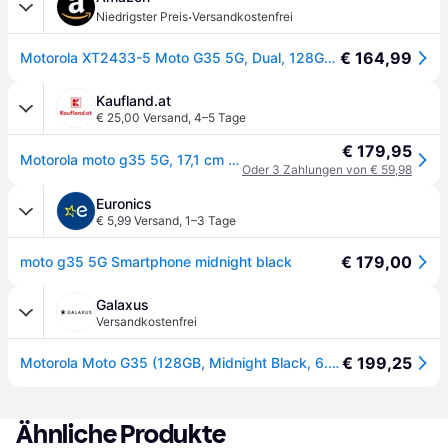
·
Niedrigster Preis
Versandkostenfrei
€ 164,99
Motorola XT2433-5 Moto G35 5G, Dual, 128GB 4GB RAM, Midnight Black PB3K0008SE
Kaufland.at
€ 25,00 Versand
,
4–5 Tage
€ 179,95
Motorola moto g35 5G, 17,1 cm (6.72"), 4 GB, 128 GB, 50 MP, Android 14, Schwarz
Oder 3 Zahlungen von € 59,98
Euronics
€ 5,99 Versand
,
1–3 Tage
€ 179,00
moto g35 5G Smartphone midnight black
Galaxus
Versandkostenfrei
€ 199,25
Motorola Moto G35 (128GB, Midnight Black, 6.72", Dual SIM, 5G), Smartphone, Schwarz
Ähnliche Produkte