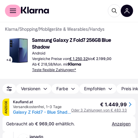
Für Shopper
Für Händler
Klarna
/
Shopping
/
Mobilgeräte & Wearables
/
Handys
Samsung Galaxy Z Fold7 256GB Blue 
Shadow
Android
Vergleiche Preise von
€ 1.250,32
bis
€ 2.199,00
+
4
Ab € 218,58/Mon. mit
Teste flexible Zahlungen*
Versionen
Farbe
Empfohlen
Preis in
Kaufland.at
ANZEIGE
€ 1.449,99
Versandkostenfrei
,
1–3 Tage
Oder 3 Zahlungen von € 483,33
Galaxy Z Fold7 - Blue Shadow - 256 GB
Gebraucht ab 
€ 969,00
 erhältlich.
Anzeigen
janado