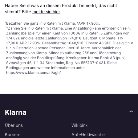
Haben Sie etwas an diesem Produkt bemerkt, das nicht 
stimmt? Bitte 
melde sie hier
.
¹
Bezahlen Sie ganz in 6 Raten mit Klarna, *APR 17,90%.
*Zahlen Sie in 6 Raten mit Klarna. Eine Anzahlung kann erforderlich sein.
Zahlungsbeispiel für einen Kauf von 1000€ in 6 Raten: 5 Zahlungen von
174,82€ und die letzte Zahlung von 174,81€. Laufzeit: 6 Monate. TIN
17,90% APR 17,90%. Gesamtbetrag 1048,91€. Zinsen: 48,91€. Dies gilt nur
für in Österreich lebende Personen über 18 Jahre. Vorbehaltlich der
Zustimmung von Klarna. Mindestkaufbetrag 25€ und Höchstbetrag
abhängig von der Bonitätsprüfung. Kreditgeber: Klarna Bank AB (publ),
Sveavägen 46, 111 34 Stockholm, Reg. Nr.: 556737-0431. Siehe
Bedingungen und weitere Informationen unter
https://www.klarna.com/at/agb/
.
Klarna
Über uns
Wikipink
Karriere
Anti-Geldwäsche