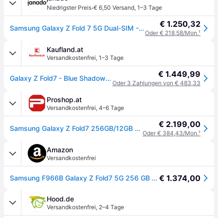
·
Niedrigster Preis
€ 6,50 Versand
,
1–3 Tage
€ 1.250,32
Samsung Galaxy Z Fold 7 5G Dual-SIM - blau / 256 GB / NEU
Oder € 218,58/Mon.
¹
Kaufland.at
Versandkostenfrei
,
1–3 Tage
€ 1.449,99
Galaxy Z Fold7 - Blue Shadow - 256 GB
Oder 3 Zahlungen von € 483,33
Proshop.at
Versandkostenfrei
,
4–6 Tage
€ 2.199,00
Samsung Galaxy Z Fold7 256GB/12GB - Blue Shadow
Oder € 384,43/Mon.
¹
Amazon
Versandkostenfrei
€ 1.374,00
Samsung F966B Galaxy Z Fold7 5G 256 GB (Blue Shadow)
Hood.de
Versandkostenfrei
,
2–4 Tage