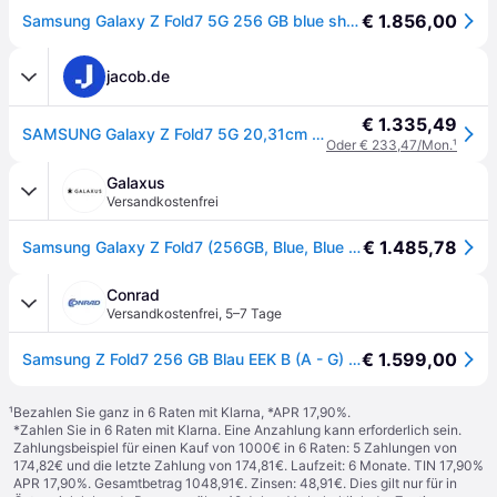
€ 1.856,00
Samsung Galaxy Z Fold7 5G 256 GB blue shadow
jacob.de
€ 1.335,49
SAMSUNG Galaxy Z Fold7 5G 20,31cm 8,0Zoll 12GB 256GB Blue Shadow [Energieklasse B] (SM-F966BDBBEUB)
Oder € 233,47/Mon.
¹
Galaxus
Versandkostenfrei
€ 1.485,78
Samsung Galaxy Z Fold7 (256GB, Blue, Blue Shadow, 8", SIM + eSIM, 5G), Smartphone, Blau
Conrad
Versandkostenfrei
,
5–7 Tage
€ 1.599,00
Samsung Z Fold7 256 GB Blau EEK B (A - G) 20.3 cm (8 Zoll) Smartphone - [Blau]
¹
Bezahlen Sie ganz in 6 Raten mit Klarna, *APR 17,90%.
*Zahlen Sie in 6 Raten mit Klarna. Eine Anzahlung kann erforderlich sein.
Zahlungsbeispiel für einen Kauf von 1000€ in 6 Raten: 5 Zahlungen von
174,82€ und die letzte Zahlung von 174,81€. Laufzeit: 6 Monate. TIN 17,90%
APR 17,90%. Gesamtbetrag 1048,91€. Zinsen: 48,91€. Dies gilt nur für in