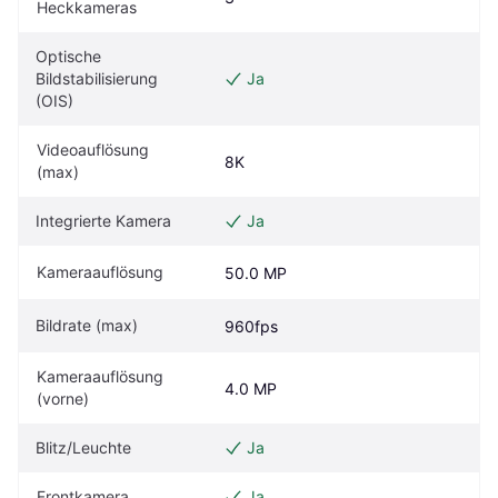
Heckkameras
Optische 
Bildstabilisierung 
Ja
(OIS)
Videoauflösung 
8K
(max)
Integrierte Kamera
Ja
Kameraauflösung
50.0 MP
Bildrate (max)
960fps
Kameraauflösung 
4.0 MP
(vorne)
Blitz/Leuchte
Ja
Frontkamera
Ja