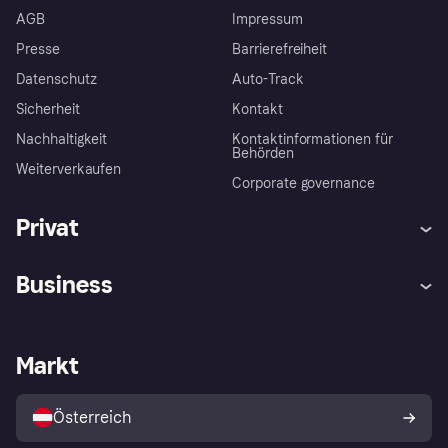
AGB
Impressum
Presse
Barrierefreiheit
Datenschutz
Auto-Track
Sicherheit
Kontakt
Nachhaltigkeit
Kontaktinformationen für
Behörden
Weiterverkaufen
Corporate governance
Privat
Hilfe
Käuferschutzrichtlinien
Business
Einloggen
Beschwerden
Händlersupport
Entwicklerseite
Klarna App
Datenschutzeinstellungen
Händlerportal
Betriebsstatus
Markt
Shops entdecken
Dein Widerrufsrecht
Mit Klarna verkaufen
Plattformen und Partner
Österreich