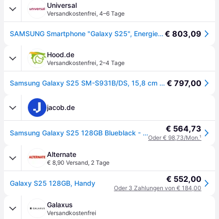
Universal
Versandkostenfrei
,
4–6 Tage
€ 803,09
SAMSUNG Smartphone "Galaxy S25", Energieeffizienz: B, blau (blauschwarz), 128 GB, Mobiltelefone, Smartphone
Hood.de
Versandkostenfrei
,
2–4 Tage
€ 797,00
Samsung Galaxy S25 SM-S931B/DS, 15,8 cm (6.2 Zoll), 12 GB, 128 GB, 50 MP, Android 15,
jacob.de
€ 564,73
Samsung Galaxy S25 128GB Blueblack - EU Ware - 15,64cm (6,2) OLED Display, Android 15, 50MP Triple-Kamera [Energieklasse B] (SM-S931BZKDEUE)
Oder € 98,73/Mon.
¹
Alternate
€ 8,90 Versand
,
2 Tage
€ 552,00
Galaxy S25 128GB, Handy
Oder 3 Zahlungen von € 184,00
Galaxus
Versandkostenfrei