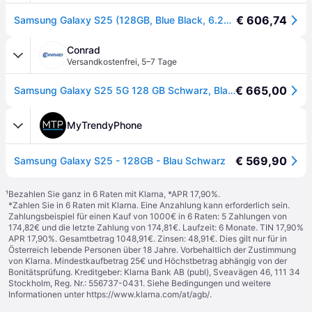
€ 606,74
Samsung Galaxy S25 (128GB, Blue Black, 6.20", Dual SIM, 5G), Smartphone, Schwarz
Conrad
Versandkostenfrei
,
5–7 Tage
€ 665,00
Samsung Galaxy S25 5G 128 GB Schwarz, Blau EEK B (A - G) 15.7 cm (6.2 Zoll) - [Schwarz, Blau]
MyTrendyPhone
€ 569,90
Samsung Galaxy S25 - 128GB - Blau Schwarz
¹
Bezahlen Sie ganz in 6 Raten mit Klarna, *APR 17,90%.
*Zahlen Sie in 6 Raten mit Klarna. Eine Anzahlung kann erforderlich sein.
Zahlungsbeispiel für einen Kauf von 1000€ in 6 Raten: 5 Zahlungen von
174,82€ und die letzte Zahlung von 174,81€. Laufzeit: 6 Monate. TIN 17,90%
APR 17,90%. Gesamtbetrag 1048,91€. Zinsen: 48,91€. Dies gilt nur für in
Österreich lebende Personen über 18 Jahre. Vorbehaltlich der Zustimmung
von Klarna. Mindestkaufbetrag 25€ und Höchstbetrag abhängig von der
Bonitätsprüfung. Kreditgeber: Klarna Bank AB (publ), Sveavägen 46, 111 34
Stockholm, Reg. Nr.: 556737-0431. Siehe Bedingungen und weitere
Informationen unter
https://www.klarna.com/at/agb/
.