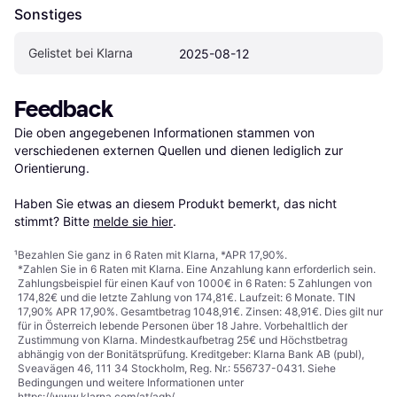
Sonstiges
Gelistet bei Klarna
2025-08-12
Feedback
Die oben angegebenen Informationen stammen von 
verschiedenen externen Quellen und dienen lediglich zur 
Orientierung.

Haben Sie etwas an diesem Produkt bemerkt, das nicht 
stimmt? Bitte 
melde sie hier
.
¹
Bezahlen Sie ganz in 6 Raten mit Klarna, *APR 17,90%.
*Zahlen Sie in 6 Raten mit Klarna. Eine Anzahlung kann erforderlich sein.
Zahlungsbeispiel für einen Kauf von 1000€ in 6 Raten: 5 Zahlungen von
174,82€ und die letzte Zahlung von 174,81€. Laufzeit: 6 Monate. TIN
17,90% APR 17,90%. Gesamtbetrag 1048,91€. Zinsen: 48,91€. Dies gilt nur
für in Österreich lebende Personen über 18 Jahre. Vorbehaltlich der
Zustimmung von Klarna. Mindestkaufbetrag 25€ und Höchstbetrag
abhängig von der Bonitätsprüfung. Kreditgeber: Klarna Bank AB (publ),
Sveavägen 46, 111 34 Stockholm, Reg. Nr.: 556737-0431. Siehe
Bedingungen und weitere Informationen unter
https://www.klarna.com/at/agb/
.