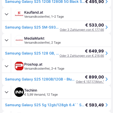
€ 495,90
Samsung Galaxy S25 12GB 128GB 5G Black Smartphone
Kaufland.at
Versandkostenfrei
,
1–2 Tage
€ 533,00
Samsung Galaxy S25 SM-S931B/DS, 15,8 cm (6.2"), 12 GB, 128 GB, 50 MP, Android 15, Schwarz
Oder 3 Zahlungen von € 177,66
MediaMarkt
Versandkostenfrei
,
2 Tage
€ 649,99
Samsung Galaxy S25 128 GB, Blueblack, Dual SIM - Schwarz
Oder 3 Zahlungen von € 216,66
Proshop.at
Versandkostenfrei
,
2–4 Tage
€ 899,00
Samsung Galaxy S25 128GB/12GB - Blueblack
Oder € 157,17/Mon.
¹
Techinn
€ 5,99 Versand
,
12 Tage
€ 593,49
Samsung Galaxy S25 5g 12gb/128gb 6.4´´ Schwarz