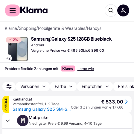
Für Shopper
Für Händler
Klarna
/
Shopping
/
Mobilgeräte & Wearables
/
Handys
Samsung Galaxy S25 128GB Blueblack
-12%
Android
Vergleiche Preise von
€ 495,90
bis
€ 899,00
+
2
Probiere flexible Zahlungen mit
Lerne wie
Versionen
Farbe
Empfohlen
Preis in
Kaufland.at
ANZEIGE
€ 533,00
Versandkostenfrei
,
1–2 Tage
Oder 3 Zahlungen von € 177,66
Samsung Galaxy S25 SM-S931B/DS, 15,8 cm (6.2"), 12 GB, 128 GB, 50 MP, Android 15, Schwarz
Mobpicker
M
·
Niedrigster Preis
€ 9,99 Versand
,
4–10 Tage