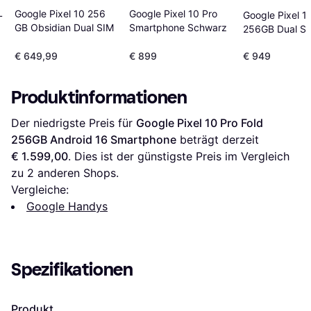
L
Google Pixel 10 Pro
Google Pixel 10 256
Google Pixel 1
n
Smartphone Schwarz
GB Obsidian Dual SIM
256GB Dual S
€ 649,99
€ 899
€ 949
Produktinformationen
Der niedrigste Preis für 
Google Pixel 10 Pro Fold 
256GB Android 16 Smartphone
 beträgt derzeit 
€ 1.599,00
. Dies ist der günstigste Preis im Vergleich 
zu 
2
 anderen Shops.
Vergleiche:
Google Handys
Spezifikationen
Produkt