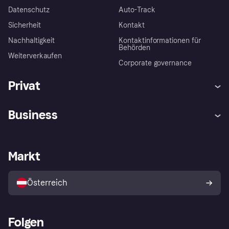
Datenschutz
Auto-Track
Sicherheit
Kontakt
Nachhaltigkeit
Kontaktinformationen für
Behörden
Weiterverkaufen
Corporate governance
Privat
Hilfe
Käuferschutzrichtlinien
Business
Einloggen
Beschwerden
Händlersupport
Entwicklerseite
Klarna App
Datenschutzeinstellungen
Händlerportal
Betriebsstatus
Markt
Shops entdecken
Dein Widerrufsrecht
Mit Klarna verkaufen
Plattformen und Partner
Österreich
Folgen