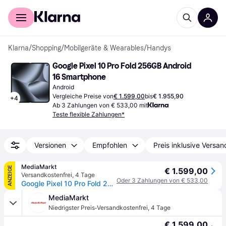
Für Shopper
Für Händler
Klarna
/
Shopping
/
Mobilgeräte & Wearables
/
Handys
Google Pixel 10 Pro Fold 256GB Android 
16 Smartphone
Android
Vergleiche Preise von
€ 1.599,00
bis
€ 1.955,90
+
4
Ab 3 Zahlungen von € 533,00 mit
Teste flexible Zahlungen*
Versionen
Empfohlen
Preis inklusive Versan
MediaMarkt
ANZEIGE
€ 1.599,00
Versandkostenfrei
,
4 Tage
Oder 3 Zahlungen von € 533,00
Google Pixel 10 Pro Fold 256 GB, Moonstone, Dual SIM - Grau
MediaMarkt
·
Niedrigster Preis
Versandkostenfrei
,
4 Tage
€ 1.599,00