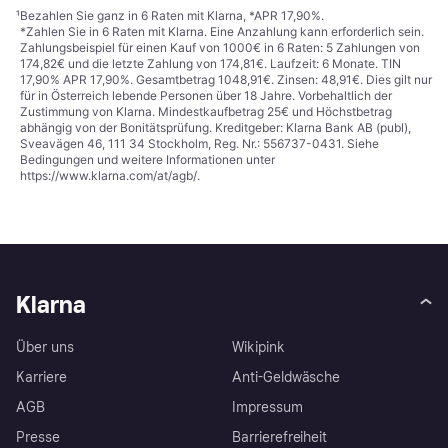
¹
Bezahlen Sie ganz in 6 Raten mit Klarna, *APR 17,90%.
*Zahlen Sie in 6 Raten mit Klarna. Eine Anzahlung kann erforderlich sein.
Zahlungsbeispiel für einen Kauf von 1000€ in 6 Raten: 5 Zahlungen von
174,82€ und die letzte Zahlung von 174,81€. Laufzeit: 6 Monate. TIN
17,90% APR 17,90%. Gesamtbetrag 1048,91€. Zinsen: 48,91€. Dies gilt nur
für in Österreich lebende Personen über 18 Jahre. Vorbehaltlich der
Zustimmung von Klarna. Mindestkaufbetrag 25€ und Höchstbetrag
abhängig von der Bonitätsprüfung. Kreditgeber: Klarna Bank AB (publ),
Sveavägen 46, 111 34 Stockholm, Reg. Nr.: 556737-0431. Siehe
Bedingungen und weitere Informationen unter
https://www.klarna.com/at/agb/
.
Klarna
Über uns
Wikipink
Karriere
Anti-Geldwäsche
AGB
Impressum
Presse
Barrierefreiheit