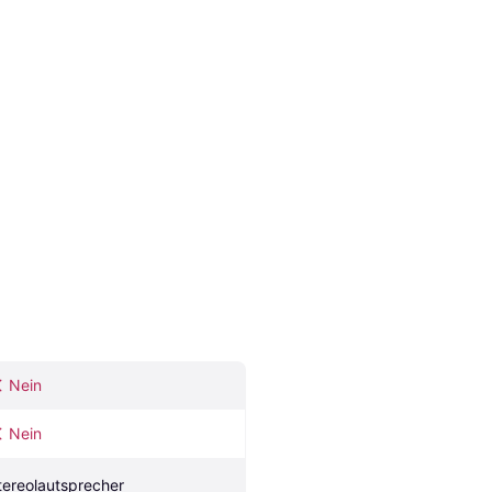
Nein
Nein
tereolautsprecher