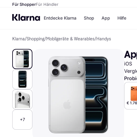
Für Shopper
Für Händler
Entdecke Klarna
Shop
App
Hilfe
Klarna
/
Shopping
/
Mobilgeräte & Wearables
/
Handys
Zahlungsmethoden
Shops
Zahlungsmethoden
MediaM
App
Sofort bezahlen
H&M
Bezahle in 3 Teilzahlunge
Temu
iOS
Bezahle in bis zu 30 Tage
Kauflan
Ratenzahlung
Samsu
Vergl
Probi
Alle Shops
€ 1.7
+7