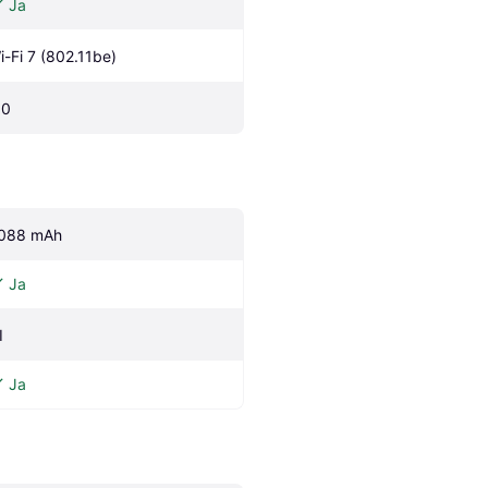
Ja
i-Fi 7 (802.11be)
.0
088 mAh
Ja
I
Ja