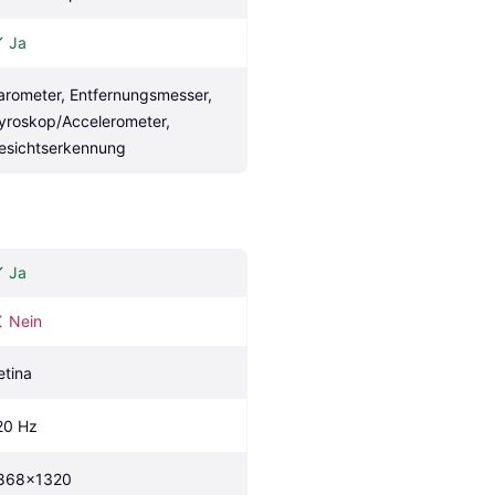
Ja
arometer, Entfernungsmesser, 
yroskop/Accelerometer, 
esichtserkennung
Ja
Nein
etina
20 Hz
868x1320