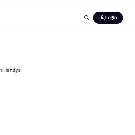
Login
Weitere Informationen
sstattung
M
Was ist Klarna?
n 
Handys
tegorien