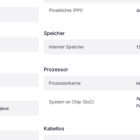
Pixeldichte (PPI)
4
Speicher
Interner Speicher
1
Prozessor
Prozessorkerne
H
A
System on Chip (SoC)
P
Wave
Kabellos