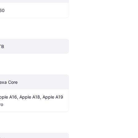
60
TB
exa Core
pple A16, Apple A18, Apple A19 
ro