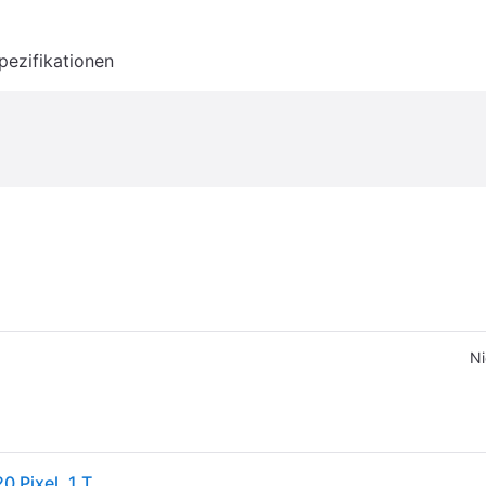
pezifikationen
Ni
Apple iPhone 17 Pro Max , 17,5 cm (6.9"), 2868 x 1320 Pixel, 1 TB, 48 MP, iOS 26, Silber