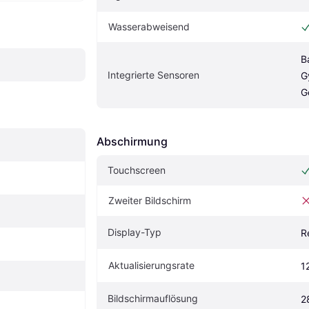
Wasserabweisend
B
Integrierte Sensoren
G
G
Abschirmung
Touchscreen
Zweiter Bildschirm
Display-Typ
R
Aktualisierungsrate
1
Bildschirmauflösung
2