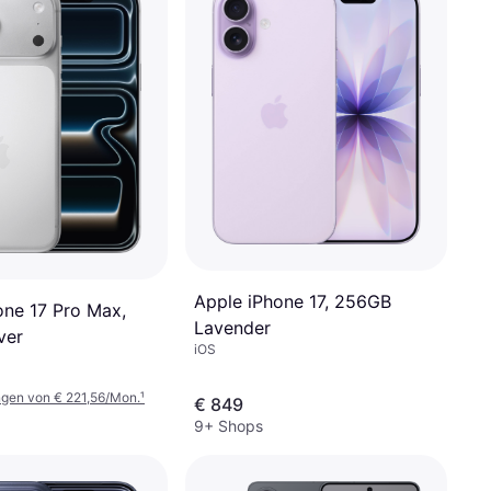
Apple iPhone 17, 256GB
one 17 Pro Max,
Lavender
ver
iOS
5
ngen von € 221,56/Mon.
¹
€ 849
9+ Shops