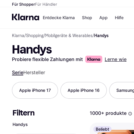
Für Shopper
Für Händler
Entdecke Klarna
Shop
App
Hilfe
Klarna
/
Shopping
/
Mobilgeräte & Wearables
/
Handys
Zahlungsmethoden
Shops
Handys
Zahlungsmethoden
MediaM
Sofort bezahlen
H&M
Bezahle in 3
Temu
Probiere flexible Zahlungen mit
Lerne wie
Teilzahlungen
Kauflan
Bezahle in bis zu 30
Samsu
Serie
Hersteller
Tagen
Ratenzahlung
Apple iPhone 17
Apple iPhone 16
Samsung
Alle Shops
Filtern
1000+ produkte
Handys
Beliebt