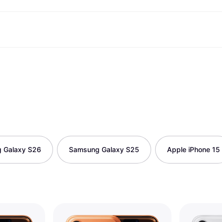
Shopping und Cashback
Shoppe und vergleiche Preise
Banking
Sparprodukte
Mobil
Foto & Video
Büroau
arkt
Cashback
Sale
Klarna Card
Gaming & Unterhaltung
Sparkonto
Reise-eSI
Shops entdecken
Schönheit & Gesundheit
Klarna Guthaben
Mobilgeräte & Wearables
Flexkonto
Mitgliedschaft
Bekleidung & Accessoires
Kinder & Familie
Festgeldkonto
d.at
Spielzeug & Hobbys
Fahrzeuge & Zubehör
ng
Möbel & Haushalt
Garten & Außenbereich
TV & Audio
Küchengeräte
Sport & Freizeit
Haushaltsgeräte
Computer
Bücher, Filme & Musik
 Galaxy S26
Samsung Galaxy S25
Apple iPhone 15
Renovierung & Bau
Alle Ka