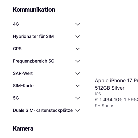
Kommunikation
4G
Hybridhalter für SIM
GPS
Frequenzbereich 5G
SAR-Wert
Apple iPhone 17 P
SIM-Karte
512GB Silver
iOS
5G
€ 1.434,10
€ 1.595
9+ Shops
Duale SIM-Kartensteckplätze
Kamera