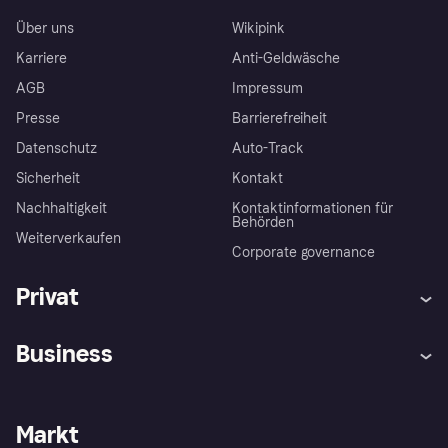
Über uns
Wikipink
Karriere
Anti-Geldwäsche
AGB
Impressum
Presse
Barrierefreiheit
Datenschutz
Auto-Track
Sicherheit
Kontakt
Nachhaltigkeit
Kontaktinformationen für
Behörden
Weiterverkaufen
Corporate governance
Privat
Hilfe
Käuferschutzrichtlinien
Business
Einloggen
Beschwerden
Händlersupport
Entwicklerseite
Klarna App
Datenschutzeinstellungen
Händlerportal
Betriebsstatus
Markt
Shops entdecken
Dein Widerrufsrecht