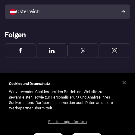
Mit Klarna verkaufen
Plattformen und Partner
Österreich
Folgen
Cookies und Datenschutz
Wir verwenden Cookies, um den Betrieb der Website zu
gewährleisten, sowie zur Personalisierung und Analyse Ihres
Surfverhaltens. Darüber hinaus werden auch Daten an unsere
Werbepartner übermittelt.
Einstellungen ändern
Copyright © 2005-2026 Klarna Bank AB (publ). Headquarters: Stockholm, Sweden. All
rights reserved. Klarna Bank AB (publ). Sveavägen 46, 111 34 Stockholm. Organization
number: 556737-0431