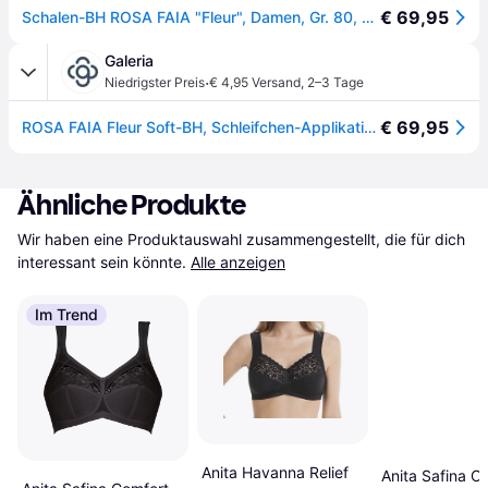
€ 69,95
Schalen-BH ROSA FAIA "Fleur", Damen, Gr. 80, Cup C, beige (crystal), Stoff, Obermaterial: 83% Polyamid, 17% Elasthan, clean, kontrastfarbene Details, unifarben mit Farbeinsatz, klassisch, BHs Schalen-BH, Schaumstoff-Cups, mit Spitze, verstellbare Träger, bügellos, elastisch
Galeria
·
Niedrigster Preis
€ 4,95 Versand
,
2–3 Tage
€ 69,95
ROSA FAIA Fleur Soft-BH, Schleifchen-Applikation, für Damen, weiß, 70C
Ähnliche Produkte
Wir haben eine Produktauswahl zusammengestellt, die für dich 
interessant sein könnte.
Alle anzeigen
Im Trend
Anita Havanna Relief
Anita Safina C