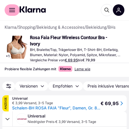
Für Shopper
Für Händler
Klarna
/
Shopping
/
Bekleidung & Accessoires
/
Bekleidung
/
BHs
Rosa Faia Fleur Wireless Contour Bra - 
Ivory
BH, Bralette/Top, Trägerloser BH, T-Shirt-BH, Einfarbig, 
Blumen, Material: Nylon, Polyamid, Spitze, Mikrofaser, 
+
1
Elastan/Lycra/Spandex, Bügellos, Ungepolstert, 
Vergleiche Preise von
€ 69,95
bis
€ 79,99
Verstellbare Träger, Nahtlos
Probiere flexible Zahlungen mit
Lerne wie
Versionen
Empfohlen
Preis inklusive Versan
Universal
ANZEIGE
€ 69,95
€ 3,99 Versand
,
3–5 Tage
Schalen-BH ROSA FAIA "Fleur", Damen, Gr. 80, Cup C, beige (crystal), Stoff, Obermaterial: 83% Polyamid, 17% Elasthan, clean, kontrastfarbene Details, unifarben mit Farbeinsatz, klassisch, BHs Schalen-BH, Schaumstoff-Cups, mit Spitze, verstellbare Träger, bügellos, elastisch
Universal
·
Niedrigster Preis
€ 3,99 Versand
,
3–5 Tage