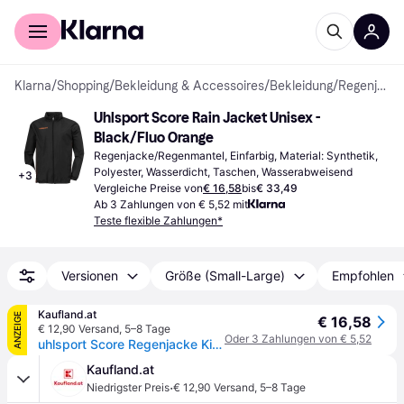
Für Shopper
Für Händler
Klarna
/
Shopping
/
Bekleidung & Accessoires
/
Bekleidung
/
Regenjacken & Regenmäntel
Uhlsport Score Rain Jacket Unisex - 
Black/Fluo Orange
Regenjacke/Regenmantel, Einfarbig, Material: Synthetik, 
Polyester, Wasserdicht, Taschen, Wasserabweisend
+
3
Vergleiche Preise von
€ 16,58
bis
€ 33,49
Ab 3 Zahlungen von € 5,52 mit
Teste flexible Zahlungen*
Versionen
Größe (Small-Large)
Empfohlen
Kaufland.at
ANZEIGE
€ 16,58
€ 12,90 Versand
,
5–8 Tage
Oder 3 Zahlungen von € 5,52
uhlsport Score Regenjacke Kinder schwarz/fluo orange 128
Kaufland.at
·
Niedrigster Preis
€ 12,90 Versand
,
5–8 Tage