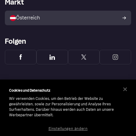
Markt
Shops entdecken
Dein Widerrufsrecht
Mit Klarna verkaufen
Plattformen und Partner
Österreich
Folgen
Cookies und Datenschutz
Wir verwenden Cookies, um den Betrieb der Website zu
gewährleisten, sowie zur Personalisierung und Analyse Ihres
Surfverhaltens. Darüber hinaus werden auch Daten an unsere
Werbepartner übermittelt.
Einstellungen ändern
Copyright © 2005-2026 Klarna Bank AB (publ). Headquarters: Stockholm, Sweden. All