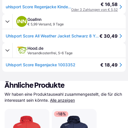
€ 16,58
uhlsport Score Regenjacke Kinder schwarz/fluo orange 128
Oder 3 Zahlungen von € 5,52
GoalInn
€ 5,99 Versand
,
9 Tage
€ 30,49
Uhlsport Score All Weather Jacket Schwarz 8 Years Junge
Hood.de
Versandkostenfrei
,
5–6 Tage
€ 18,49
Uhlsport Score Regenjacke 1003352
Ähnliche Produkte
Wir haben eine Produktauswahl zusammengestellt, die für dich 
interessant sein könnte.
Alle anzeigen
-18%