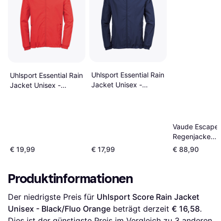
Uhlsport Essential Rain
Uhlsport Essential Rain
Jacket Unisex -
Jacket Unisex -
Navy/White
Red/White
Vaude Escape 
Regenjacke
Hardshelljacket
€ 19,99
€ 17,99
€ 88,90
Basaltgrau
Produktinformationen
Der niedrigste Preis für 
Uhlsport Score Rain Jacket 
Unisex - Black/Fluo Orange
 beträgt derzeit 
€ 16,58
. 
Dies ist der günstigste Preis im Vergleich zu 
3
 anderen 