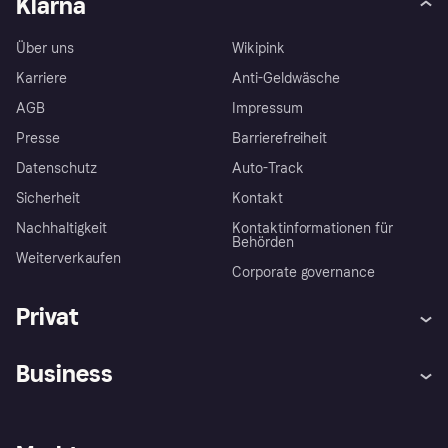
Klarna
Über uns
Wikipink
Karriere
Anti-Geldwäsche
AGB
Impressum
Presse
Barrierefreiheit
Datenschutz
Auto-Track
Sicherheit
Kontakt
Nachhaltigkeit
Kontaktinformationen für
Behörden
Weiterverkaufen
Corporate governance
Privat
Hilfe
Käuferschutzrichtlinien
Business
Einloggen
Beschwerden
Händlersupport
Entwicklerseite
Klarna App
Datenschutzeinstellungen
Händlerportal
Betriebsstatus