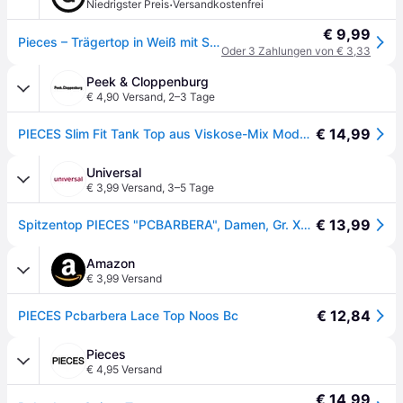
·
Niedrigster Preis
Versandkostenfrei
€ 9,99
Pieces – Trägertop in Weiß mit Spitzenborte und V-Ausschnitt
Oder 3 Zahlungen von € 3,33
Peek & Cloppenburg
€ 4,90 Versand
,
2–3 Tage
€ 14,99
PIECES Slim Fit Tank Top aus Viskose-Mix Modell 'BARBERA LACE' in Weiss, Größe S
Universal
€ 3,99 Versand
,
3–5 Tage
€ 13,99
Spitzentop PIECES "PCBARBERA", Damen, Gr. XL, hellweiß, Jersey, Obermaterial: 95% Viskose, 5% Elasthan, unifarben, figurbetont normal, V-Ausschnitt, Tops Spitzentop, Viskosemischung
Amazon
€ 3,99 Versand
€ 12,84
PIECES Pcbarbera Lace Top Noos Bc
Pieces
€ 4,95 Versand
€ 14,99