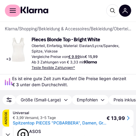
Für Shopper
Für Händler
Klarna
/
Shopping
/
Bekleidung & Accessoires
/
Bekleidung
/
Oberteile
Pieces Blonde Top - Bright White
Oberteil, Einfarbig, Material: Elastan/Lycra/Spandex, 
Spitze, Viskose
Vergleiche Preise von
€ 9,99
bis
€ 15,99
+
3
Ab 3 Zahlungen von € 3,33 mit
Teste flexible Zahlungen*
Es ist eine gute Zeit zum Kaufen! Die Preise liegen derzeit 
€ 3
 unter dem Durchschnitt.
Größe (Small-Large)
Empfohlen
Preis inklu
Universal
ANZEIGE
€ 13,99
€ 3,99 Versand
,
3–5 Tage
Spitzentop PIECES "PCBARBERA", Damen, Gr. XS, hellweiß, Jersey, Obermaterial: 95% Viskose, 5% Elasthan, unifarben, figurbetont normal, V-Ausschnitt, Tops Spitzentop, Viskosemischung
ASOS