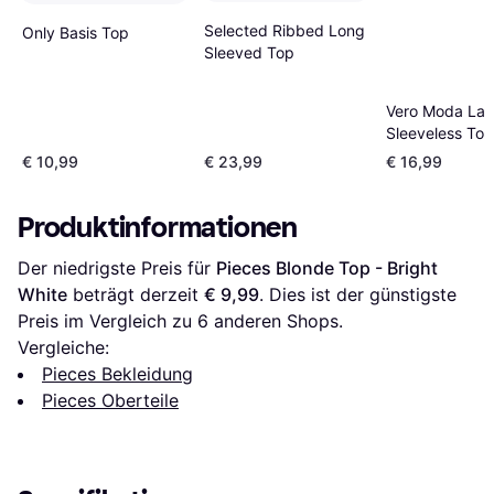
Selected Ribbed Long
Only Basis Top
Sleeved Top
Vero Moda La
Sleeveless Top
White/Snow Wh
€ 10,99
€ 23,99
€ 16,99
Produktinformationen
Der niedrigste Preis für 
Pieces Blonde Top - Bright 
White
 beträgt derzeit 
€ 9,99
. Dies ist der günstigste 
Preis im Vergleich zu 
6
 anderen Shops.
Vergleiche:
Pieces Bekleidung
Pieces Oberteile