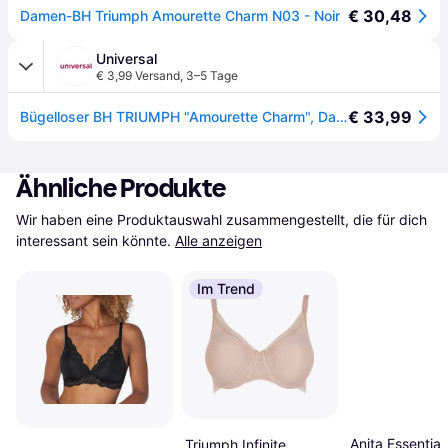
€ 30,48
Damen-BH Triumph Amourette Charm N03 - Noir
Universal
€ 3,99 Versand
,
3–5 Tage
€ 33,99
Bügelloser BH TRIUMPH "Amourette Charm", Damen, Gr. 80, Cup G, schwarz, Spitze, Obermaterial: 75% Polyamid, 25% Elasthan, BHs Bügelloser BH, Strech-Spitze, tiefer V-Ausschnitt
Ähnliche Produkte
Wir haben eine Produktauswahl zusammengestellt, die für dich 
interessant sein könnte.
Alle anzeigen
Im Trend
Anita Essential
Triumph Infinite