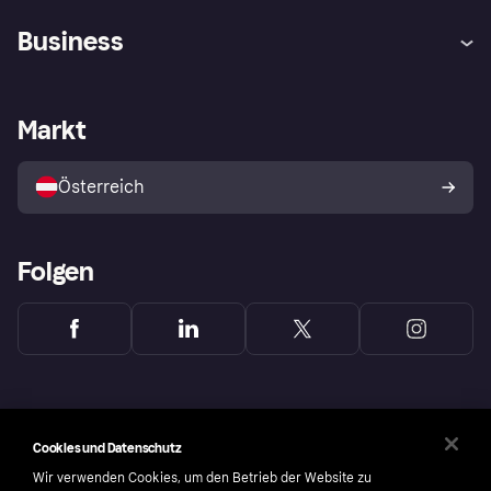
Hilfe
Käuferschutzrichtlinien
Business
Einloggen
Beschwerden
Händlersupport
Entwicklerseite
Klarna App
Datenschutzeinstellungen
Händlerportal
Betriebsstatus
Markt
Shops entdecken
Dein Widerrufsrecht
Mit Klarna verkaufen
Plattformen und Partner
Österreich
Folgen
Cookies und Datenschutz
Wir verwenden Cookies, um den Betrieb der Website zu