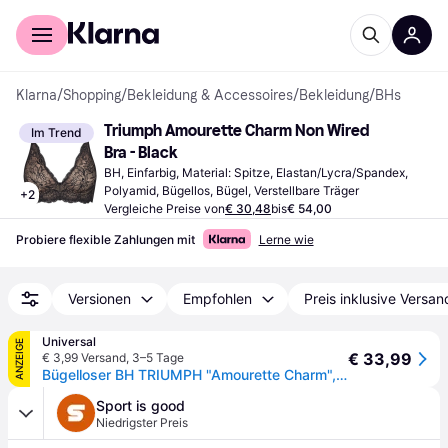
Für Shopper
Für Händler
Klarna
/
Shopping
/
Bekleidung & Accessoires
/
Bekleidung
/
BHs
Triumph Amourette Charm Non Wired 
Im Trend
Bra - Black
BH, Einfarbig, Material: Spitze, Elastan/Lycra/Spandex, 
Polyamid, Bügellos, Bügel, Verstellbare Träger
+
2
Vergleiche Preise von
€ 30,48
bis
€ 54,00
Probiere flexible Zahlungen mit
Lerne wie
Versionen
Empfohlen
Preis inklusive Versan
Universal
ANZEIGE
€ 33,99
€ 3,99 Versand
,
3–5 Tage
Bügelloser BH TRIUMPH "Amourette Charm", Damen, Gr. 80, Cup G, schwarz, Spitze, Obermaterial: 75% Polyamid, 25% Elasthan, BHs Bügelloser BH, Strech-Spitze, tiefer V-Ausschnitt
Sport is good
Niedrigster Preis