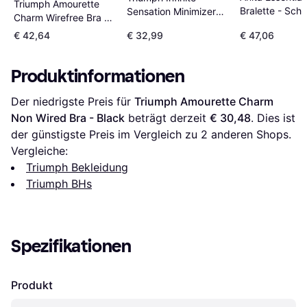
Triumph Amourette
Bralette - Sch
Sensation Minimizer
Charm Wirefree Bra -
Bra - Smooth Skin
Black
€ 42,64
€ 32,99
€ 47,06
Produktinformationen
Der niedrigste Preis für 
Triumph Amourette Charm 
Non Wired Bra - Black
 beträgt derzeit 
€ 30,48
. Dies ist 
der günstigste Preis im Vergleich zu 
2
 anderen Shops.
Vergleiche:
Triumph Bekleidung
Triumph BHs
Spezifikationen
Produkt