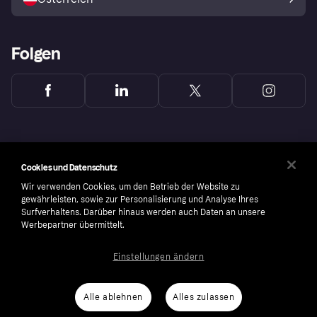
Folgen
Cookies und Datenschutz
Wir verwenden Cookies, um den Betrieb der Website zu
gewährleisten, sowie zur Personalisierung und Analyse Ihres
Surfverhaltens. Darüber hinaus werden auch Daten an unsere
Werbepartner übermittelt.
Einstellungen ändern
Copyright © 2005-2026 Klarna Bank AB (publ). Headquarters: Stockholm, Sweden. All
rights reserved. Klarna Bank AB (publ). Sveavägen 46, 111 34 Stockholm. Organization
number: 556737-0431
Alle ablehnen
Alles zulassen
Cookies
Klarna.com