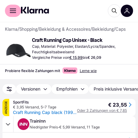
Für Shopper
Für Händler
Klarna
/
Shopping
/
Bekleidung & Accessoires
/
Bekleidung
/
Caps
Craft Running Cap Unisex - Black
Cap, Material: Polyester, Elastan/Lycra/Spandex, 
Feuchtigkeitsabweisend
Vergleiche Preise von
€ 15,99
bis
€ 26,09
Probiere flexible Zahlungen mit
Lerne wie
Versionen
Empfohlen
Preis inklusive Versan
SportFits
ANZEIGE
€ 23,55
€ 3,95 Versand
,
5–7 Tage
Oder 3 Zahlungen von € 7,85
Craft Running Cap black (1999) ONESIZE
TrainInn
·
Niedrigster Preis
€ 5,99 Versand
,
11 Tage