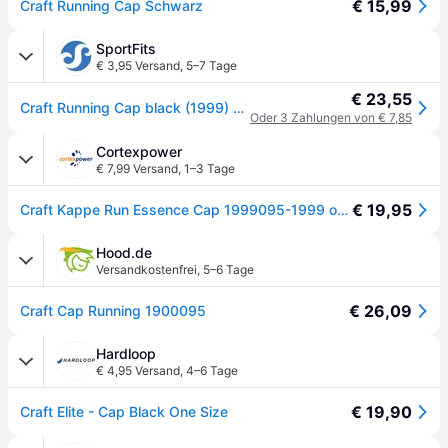
€ 15,99
Craft Running Cap Schwarz
SportFits
€ 3,95 Versand
,
5–7 Tage
€ 23,55
Craft Running Cap black (1999) ONESIZE
Oder 3 Zahlungen von € 7,85
Cortexpower
€ 7,99 Versand
,
1–3 Tage
€ 19,95
Craft Kappe Run Essence Cap 1999095-1999 one size - Black - One size
Hood.de
Versandkostenfrei
,
5–6 Tage
€ 26,09
Craft Cap Running 1900095
Hardloop
€ 4,95 Versand
,
4–6 Tage
€ 19,90
Craft Elite - Cap Black One Size