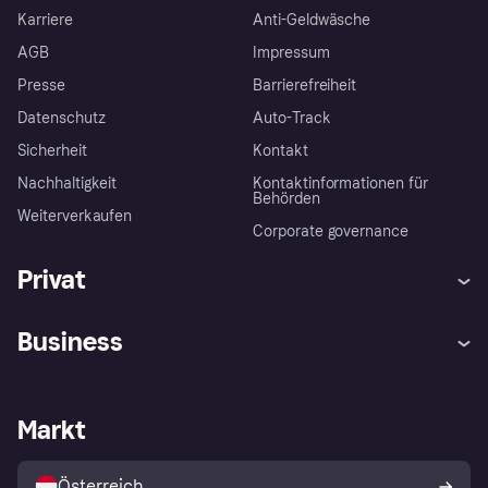
Karriere
Anti-Geldwäsche
AGB
Impressum
Presse
Barrierefreiheit
Datenschutz
Auto-Track
Sicherheit
Kontakt
Nachhaltigkeit
Kontaktinformationen für
Behörden
Weiterverkaufen
Corporate governance
Privat
Hilfe
Käuferschutzrichtlinien
Business
Einloggen
Beschwerden
Händlersupport
Entwicklerseite
Klarna App
Datenschutzeinstellungen
Händlerportal
Betriebsstatus
Markt
Shops entdecken
Dein Widerrufsrecht
Mit Klarna verkaufen
Plattformen und Partner
Österreich