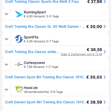
€ 27,99
Craft Training Classic Sports Bra Weiß S Frau
RunningXpert
€ 4,95 Versand
,
3–5 Tage
€ 30,00
Craft Training Bra Classic Gr. XS Weiß Damen - Jetzt bei runningxpert.com!
SportFits
€ 3,95 Versand
,
5–7 Tage
€ 36,55
Craft Training Bra Classic white (900000) M
Oder 3 Zahlungen von € 12,18
Cortexpower
€ 7,99 Versand
,
1–3 Tage
€ 30,03
Craft Damen Sport BH Training Bra Classic 1910758-900000 XS - White - XS
Hood.de
Versandkostenfrei
,
5–6 Tage
€ 38,59
Craft Damen Sport-BH Training Bra Classic 1910758