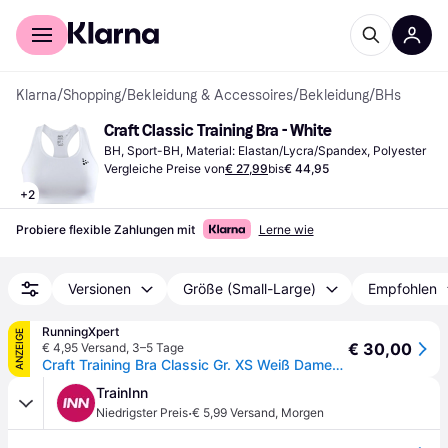
Für Shopper
Für Händler
Klarna
/
Shopping
/
Bekleidung & Accessoires
/
Bekleidung
/
BHs
Craft Classic Training Bra - White
BH, Sport-BH, Material: Elastan/Lycra/Spandex, Polyester
Vergleiche Preise von
€ 27,99
bis
€ 44,95
+
2
Probiere flexible Zahlungen mit
Lerne wie
Versionen
Größe (Small-Large)
Empfohlen
RunningXpert
ANZEIGE
€ 30,00
€ 4,95 Versand
,
3–5 Tage
Craft Training Bra Classic Gr. XS Weiß Damen - Jetzt bei runningxpert.com!
TrainInn
·
Niedrigster Preis
€ 5,99 Versand
,
Morgen