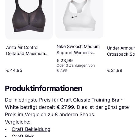
Nike Swoosh Medium
Anita Air Control
Under Armour 
Support Women's
Deltapad Maximum
Crossback Spo
Padded Sports Bra -
Support Sports Bra -
- White/Halo G
€ 23,99
White/Stone
Anthracite
Oder 3 Zahlungen von
€ 44,95
€ 21,99
€ 7,99
Mauve/Black
Produktinformationen
Der niedrigste Preis für 
Craft Classic Training Bra - 
White
 beträgt derzeit 
€ 27,99
. Dies ist der günstigste 
Preis im Vergleich zu 
8
 anderen Shops.
Vergleiche:
Craft Bekleidung
Craft BHs