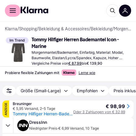
Für Shopper
Für Händler
Klarna
/
Shopping
/
Bekleidung & Accessoires
/
Bekleidung
/
Morgenmäntel & Bademäntel
Tommy Hilfiger Herren Bademantel Icon - 
Im Trend
Marine
Morgenmantel/Bademantel, Einfarbig, Material: Modal, 
Baumwolle, Elastan/Lycra/Spandex, Kapuze, Hoher 
Komfort, Taschen
Vergleiche Preise von
€ 87,99
bis
€ 139,90
Probiere flexible Zahlungen mit
Lerne wie
Größe (Small-Large)
Empfohlen
Preis inklu
Breuninger
ANZEIGE
€ 98,99
€ 5,95 Versand
,
2–5 Tage
Oder 3 Zahlungen von € 32,99
Tommy Hilfiger Herren-Bademantel grau - GRAU - 48,50,52,54
DressInn
·
Niedrigster Preis
€ 6,99 Versand
,
10 Tage