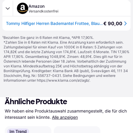
Amazon
Versandkostenfrei
€ 90,00
Tommy Hilfiger Herren Bademantel Frottee, Blau (Navy Blazer), XL
¹
Bezahlen Sie ganz in 6 Raten mit Klarna, *APR 17,90%.
*Zahlen Sie in 6 Raten mit Klarna. Eine Anzahlung kann erforderlich sein.
Zahlungsbeispiel für einen Kauf von 1000€ in 6 Raten: 5 Zahlungen von
174,82€ und die letzte Zahlung von 174,81€. Laufzeit: 6 Monate. TIN 17,90%
APR 17,90%. Gesamtbetrag 1048,91€. Zinsen: 48,91€. Dies gilt nur für in
Österreich lebende Personen über 18 Jahre. Vorbehaltlich der Zustimmung
von Klarna. Mindestkaufbetrag 25€ und Höchstbetrag abhängig von der
Bonitätsprüfung. Kreditgeber: Klarna Bank AB (publ), Sveavägen 46, 111 34
Stockholm, Reg. Nr.: 556737-0431. Siehe Bedingungen und weitere
Informationen unter
https://www.klarna.com/at/agb/
.
Ähnliche Produkte
Wir haben eine Produktauswahl zusammengestellt, die für dich 
interessant sein könnte.
Alle anzeigen
Im Trend