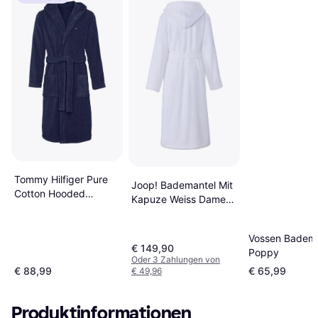
Tommy Hilfiger Pure
Joop! Bademantel Mit
Cotton Hooded
Kapuze Weiss Damen
Bathrobe - Navy
- Pink
Blazer-Pt
Vossen Badema
€ 149,90
Poppy
Oder 3 Zahlungen von
€ 88,99
€ 65,99
€ 49,96
Produktinformationen