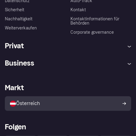
Datenschutz
Auto-Track
Sicherheit
Kontakt
Nachhaltigkeit
Kontaktinformationen für
Behörden
Weiterverkaufen
Corporate governance
Privat
Hilfe
Käuferschutzrichtlinien
Business
Einloggen
Beschwerden
Händlersupport
Entwicklerseite
Klarna App
Datenschutzeinstellungen
Händlerportal
Betriebsstatus
Markt
Shops entdecken
Dein Widerrufsrecht
Mit Klarna verkaufen
Plattformen und Partner
Österreich
Folgen