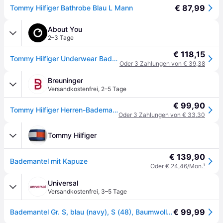
€ 87,99
Tommy Hilfiger Bathrobe Blau L Mann
About You
2–3 Tage
€ 118,15
Tommy Hilfiger Underwear Bademantel navy
Oder 3 Zahlungen von € 39,38
Breuninger
Versandkostenfrei
,
2–5 Tage
€ 99,90
Tommy Hilfiger Herren-Bademantel blau - NAVY - 48,50,52,54
Oder 3 Zahlungen von € 33,30
Tommy Hilfiger
€ 139,90
Bademantel mit Kapuze
Oder € 24,46/Mon.
¹
Universal
Versandkostenfrei
,
3–5 Tage
€ 99,99
Bademantel Gr. S, blau (navy), S (48), Baumwoll-Webfrottier, TOMMY HILFIGER UNDERWEAR, Hausmäntel, Bademantel, mit aufgesetzten Taschen