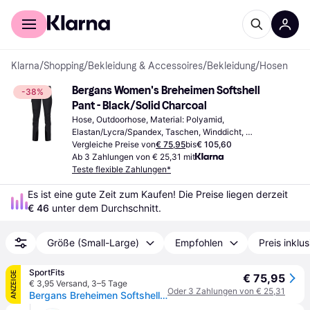
Für Shopper
Für Händler
Klarna
/
Shopping
/
Bekleidung & Accessoires
/
Bekleidung
/
Hosen
Bergans Women's Breheimen Softshell 
-38%
Pant - Black/Solid Charcoal
Hose, Outdoorhose, Material: Polyamid, 
Elastan/Lycra/Spandex, Taschen, Winddicht, 
Wasserabweisend, Stretchgewebe
Vergleiche Preise von
€ 75,95
bis
€ 105,60
Ab 3 Zahlungen von € 25,31 mit
Teste flexible Zahlungen*
Es ist eine gute Zeit zum Kaufen! Die Preise liegen derzeit 
€ 46
 unter dem Durchschnitt.
Größe (Small-Large)
Empfohlen
Preis inklu
SportFits
ANZEIGE
€ 75,95
€ 3,95 Versand
,
3–5 Tage
Oder 3 Zahlungen von € 25,31
Bergans Breheimen Softshell W Pants black/solid charcoal (2851) XL Long