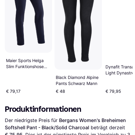
Maier Sports Helga
Slim Funktionshose
Dynafit Transa
Grau
Light Dynastre
Black Diamond Alpine
Pant - Schwar
Pants Schwarz Mann
€ 79,17
€ 48
€ 79,95
Produktinformationen
Der niedrigste Preis für 
Bergans Women's Breheimen 
Softshell Pant - Black/Solid Charcoal
 beträgt derzeit 
€ 75,95
. Dies ist der günstigste Preis im Vergleich zu 
3