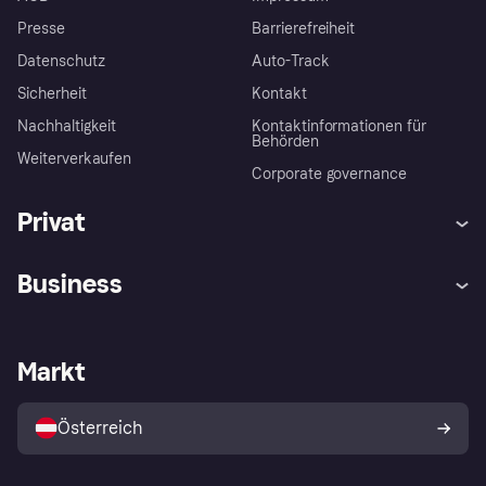
Presse
Barrierefreiheit
Datenschutz
Auto-Track
Sicherheit
Kontakt
Nachhaltigkeit
Kontaktinformationen für
Behörden
Weiterverkaufen
Corporate governance
Privat
Hilfe
Käuferschutzrichtlinien
Business
Einloggen
Beschwerden
Händlersupport
Entwicklerseite
Klarna App
Datenschutzeinstellungen
Händlerportal
Betriebsstatus
Markt
Shops entdecken
Dein Widerrufsrecht
Mit Klarna verkaufen
Plattformen und Partner
Österreich