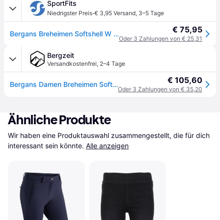
SportFits
·
Niedrigster Preis
€ 3,95 Versand
,
3–5 Tage
€ 75,95
Bergans Breheimen Softshell W Pants black/solid charcoal (2851) XL Long
Oder 3 Zahlungen von € 25,31
Bergzeit
Versandkostenfrei
,
2–4 Tage
€ 105,60
Bergans Damen Breheimen Softshell Hose - schwarz - XS
Oder 3 Zahlungen von € 35,20
Ähnliche Produkte
Wir haben eine Produktauswahl zusammengestellt, die für dich 
interessant sein könnte.
Alle anzeigen