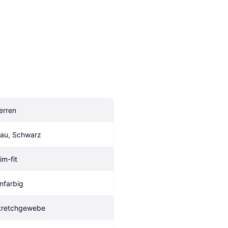
erren
lau, Schwarz
im-fit
infarbig
tretchgewebe