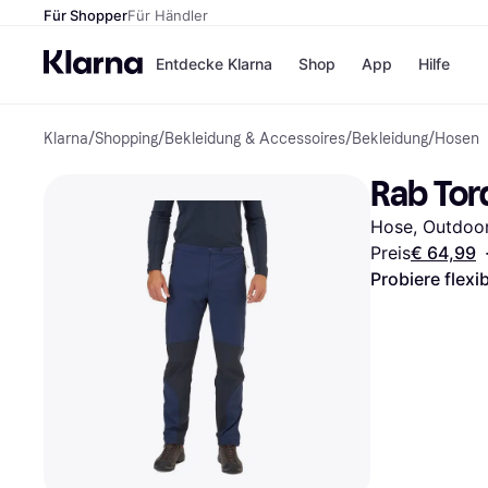
Für Shopper
Für Händler
Entdecke Klarna
Shop
App
Hilfe
Klarna
/
Shopping
/
Bekleidung & Accessoires
/
Bekleidung
/
Hosen
Zahlungsmethoden
Shops
Zahlungsmethoden
MediaM
Rab Tor
Sofort bezahlen
H&M
Bezahle in 3
Temu
Hose, Outdoor
Teilzahlungen
Kauflan
Bezahle in bis zu 30
Samsu
Preis
€ 64,99
Tagen
Probiere flexi
Ratenzahlung
Alle Shops