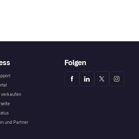
ess
Folgen
pport
rtal
a verkaufen
rseite
tatus
en und Partner