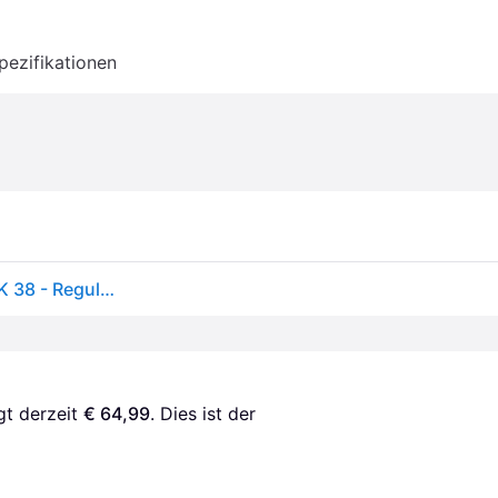
pezifikationen
Rab Torque Pants - Kletterhose - Herren Deep Ink UK 38 - Regular
gt derzeit 
€ 64,99
. Dies ist der 