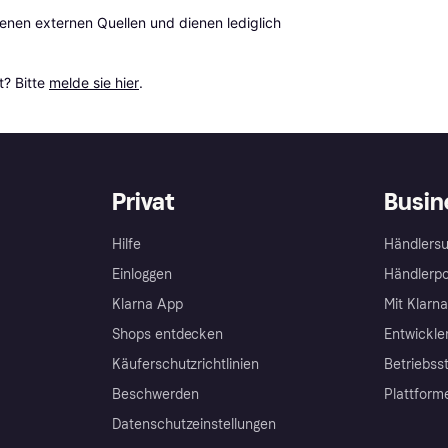
en externen Quellen und dienen lediglich 
? Bitte 
melde sie hier
.
Privat
Busin
Hilfe
Händlersu
Einloggen
Händlerpo
Klarna App
Mit Klarn
Shops entdecken
Entwickle
Käuferschutzrichtlinien
Betriebss
Beschwerden
Plattform
Datenschutzeinstellungen