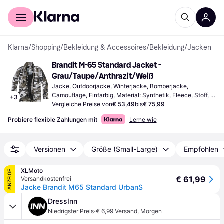
Für Shopper
Für Händler
Klarna
/
Shopping
/
Bekleidung & Accessoires
/
Bekleidung
/
Jacken
Brandit M-65 Standard Jacket - 
Grau/Taupe/Anthrazit/Weiß
Jacke, Outdoorjacke, Winterjacke, Bomberjacke, 
Camouflage, Einfarbig, Material: Synthetik, Fleece, Stoff, 
+
3
Polyester, Mikrofaser, Wasserdicht, Verstellbare Träger, 
Vergleiche Preise von
€ 53,49
bis
€ 75,99
Taschen, Winddicht, Abnehmbare Träger, Gefüttert, 
Probiere flexible Zahlungen mit
Lerne wie
Waschbar, Langlebig, Wattiert, Wasserabweisend, Kapuze, 
Einstellbar
Versionen
Größe (Small-Large)
Empfohlen
XLMoto
ANZEIGE
€ 61,99
Versandkostenfrei
Jacke Brandit M65 Standard UrbanS
DressInn
·
Niedrigster Preis
€ 6,99 Versand
,
Morgen