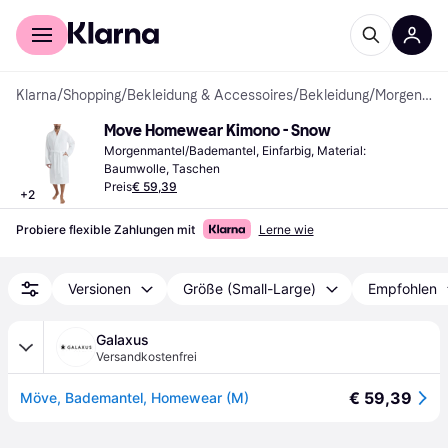
Für Shopper
Für Händler
Klarna
/
Shopping
/
Bekleidung & Accessoires
/
Bekleidung
/
Morgenmäntel & Bademäntel
Move Homewear Kimono - Snow
Morgenmantel/Bademantel, Einfarbig, Material: 
Baumwolle, Taschen
Preis
€ 59,39
+
2
Probiere flexible Zahlungen mit
Lerne wie
Versionen
Größe (Small-Large)
Empfohlen
Galaxus
Versandkostenfrei
€ 59,39
Möve, Bademantel, Homewear (M)