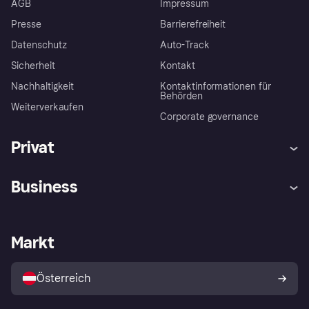
AGB
Impressum
Presse
Barrierefreiheit
Datenschutz
Auto-Track
Sicherheit
Kontakt
Nachhaltigkeit
Kontaktinformationen für
Behörden
Weiterverkaufen
Corporate governance
Privat
Hilfe
Käuferschutzrichtlinien
Business
Einloggen
Beschwerden
Händlersupport
Entwicklerseite
Klarna App
Datenschutzeinstellungen
Händlerportal
Betriebsstatus
Markt
Shops entdecken
Dein Widerrufsrecht
Mit Klarna verkaufen
Plattformen und Partner
Österreich