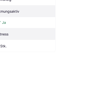
tmungsaktiv
Ja
itness
 Stk.