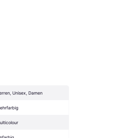
erren, Unisex, Damen
ehrfarbig
ulticolour
infarbig