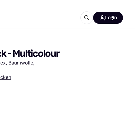
Login
Weitere Informationen
sstattung
M
Was ist Klarna?
k - Multicolour
dex, Baumwolle, 
cken
tegorien