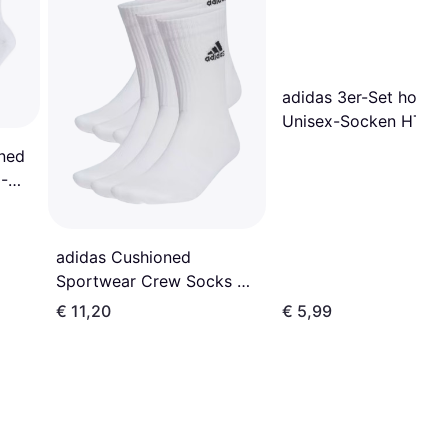
adidas 3er-Set hohe
Unisex-Socken HT34
Weiß
ned
-
adidas Cushioned
Sportwear Crew Socks 6-
pack - White/Black
€ 11,20
€ 5,99