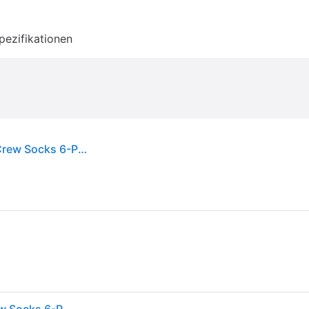
pezifikationen
Socken Nike Everyday Plus Cushioned Training Crew Socks 6-Pack Multi-Color XL