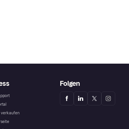
ess
Folgen
pport
rtal
a verkaufen
rseite