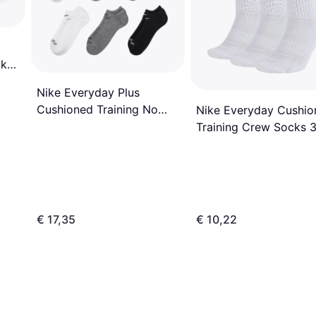
cken
Nike Everyday Plus
Cushioned Training No
Nike Everyday Cushio
Show Socks 6-pack -
Training Crew Socks 3
Multicolour
pack - White/Black
€ 17,35
€ 10,22