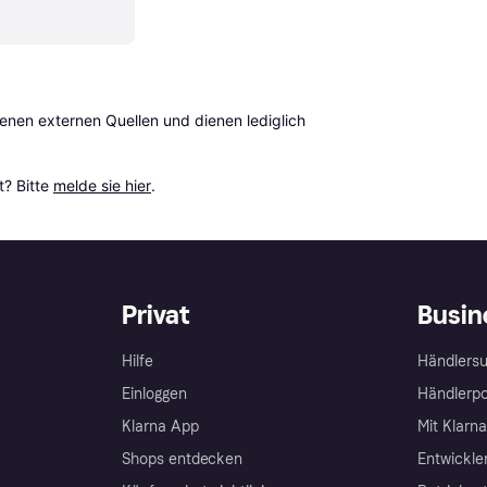
en externen Quellen und dienen lediglich 
? Bitte 
melde sie hier
.
Privat
Busin
Hilfe
Händlersu
Einloggen
Händlerpo
Klarna App
Mit Klarn
Shops entdecken
Entwickle