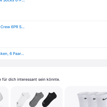
Socken Nike Everyday Plus Cushioned Training Crew Socks 6-Pack Multi-Color XL
Nike Unisex Sportsocken Everyday Plus Cushioned Crew 6PR SX6897-965 34-38 - Multi-Color4 - 34-38
Nike, Unisex, Sportsocken, Everyday Plus Cush Socken, 6 Paar (34 - 38), Mehrfarbig
für dich interessant sein könnte.