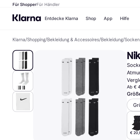
Für Shopper
Für Händler
Entdecke Klarna
Shop
App
Hilfe
Klarna
/
Shopping
/
Bekleidung & Accessoires
/
Bekleidung
/
Socken
Zahlungsmethoden
Shops
Zahlungsmethoden
MediaM
Ni
Sofort bezahlen
H&M
Bezahle in 3
Temu
Socke
Teilzahlungen
Kauflan
Bezahle in bis zu 30
Samsu
Atmu
Tagen
Vergl
Ratenzahlung
Ab € 
Größe
Alle Shops
Gr
€ 20,