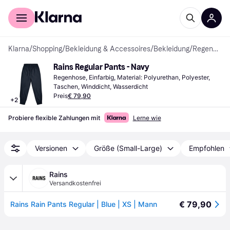
Für Shopper
Für Händler
Klarna
/
Shopping
/
Bekleidung & Accessoires
/
Bekleidung
/
Regenhosen
Rains Regular Pants - Navy
Regenhose, Einfarbig, Material: Polyurethan, Polyester, 
Taschen, Winddicht, Wasserdicht
Preis
€ 79,90
+
2
Probiere flexible Zahlungen mit
Lerne wie
Versionen
Größe (Small-Large)
Empfohlen
Rains
Versandkostenfrei
€ 79,90
Rains Rain Pants Regular | Blue | XS | Mann