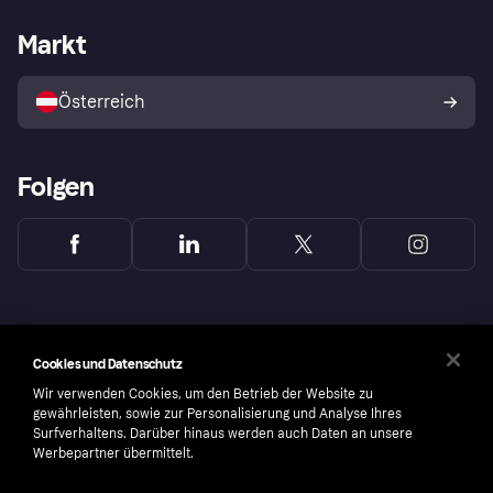
Händlersupport
Entwicklerseite
Klarna App
Datenschutzeinstellungen
Händlerportal
Betriebsstatus
Markt
Shops entdecken
Dein Widerrufsrecht
Mit Klarna verkaufen
Plattformen und Partner
Österreich
Folgen
Cookies und Datenschutz
Wir verwenden Cookies, um den Betrieb der Website zu
gewährleisten, sowie zur Personalisierung und Analyse Ihres
Surfverhaltens. Darüber hinaus werden auch Daten an unsere
Werbepartner übermittelt.