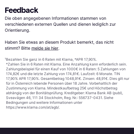
Feedback
Die oben angegebenen Informationen stammen von 
verschiedenen externen Quellen und dienen lediglich zur 
Orientierung.

Haben Sie etwas an diesem Produkt bemerkt, das nicht 
stimmt? Bitte 
melde sie hier
.
¹
Bezahlen Sie ganz in 6 Raten mit Klarna, *APR 17,90%.
*Zahlen Sie in 6 Raten mit Klarna. Eine Anzahlung kann erforderlich sein.
Zahlungsbeispiel für einen Kauf von 1000€ in 6 Raten: 5 Zahlungen von
174,82€ und die letzte Zahlung von 174,81€. Laufzeit: 6 Monate. TIN
17,90% APR 17,90%. Gesamtbetrag 1048,91€. Zinsen: 48,91€. Dies gilt nur
für in Österreich lebende Personen über 18 Jahre. Vorbehaltlich der
Zustimmung von Klarna. Mindestkaufbetrag 25€ und Höchstbetrag
abhängig von der Bonitätsprüfung. Kreditgeber: Klarna Bank AB (publ),
Sveavägen 46, 111 34 Stockholm, Reg. Nr.: 556737-0431. Siehe
Bedingungen und weitere Informationen unter
https://www.klarna.com/at/agb/
.