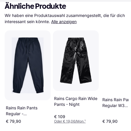
Ähnliche Produkte
Wir haben eine Produktauswahl zusammengestellt, die für dich 
interessant sein könnte.
Alle anzeigen
Rains Cargo Rain Wide
Rains Rain Pan
Pants - Night
Regular W3
Rains Rain Pants
Regenhose - B
Regular -
€ 109
Schwarz/Weiß
€ 79,90
€ 79,90
Oder € 19,06/Mon.
¹