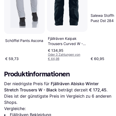
Salewa Stoffh
Puez Dst 284
Schwarz Slim F
Fjällräven Kaipak
Schöffel Pants Ascona
Trousers Curved W -
Dark Navy
€ 134,95
Oder 3 Zahlungen von
€ 59,73
€ 60,95
€ 44,98
Produktinformationen
Der niedrigste Preis für 
Fjällräven Abisko Winter 
Stretch Trousers W - Black
 beträgt derzeit 
€ 172,45
. 
Dies ist der günstigste Preis im Vergleich zu 
6
 anderen 
Shops.
Vergleiche:
Fjällräven Bekleidung