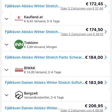
€ 172,45
Fjällräven Abisko Winter Stretch Trousers W black (550) 38 Regular
Oder 3 Zahlungen von € 57,48
Kaufland.at
€ 9,40 Versand
,
3–5 Tage
€ 174,50
Fjällräven Abisko Winter Stretch Hosen Schwarz 34 / Regular Damen Schwarz 34
Oder 3 Zahlungen von € 58,16
Trekkinn
€ 5,99 Versand
,
Morgen
€ 184,00
Fjällräven Abisko Winter Stretch Pants Schwarz 34 / Regular Frau
BIWAK
€ 14,95 Versand
,
2–4 Tage
€ 183,96
Fjällräven Damen Abisko Winter Stretch Softshellhose Black 46S
Bergzeit
Versandkostenfrei
,
2–4 Tage
€ 206,95
Fjällräven Damen Abisko Winter Stretch Hose - schwarz
Oder 3 Zahlungen von € 68,98