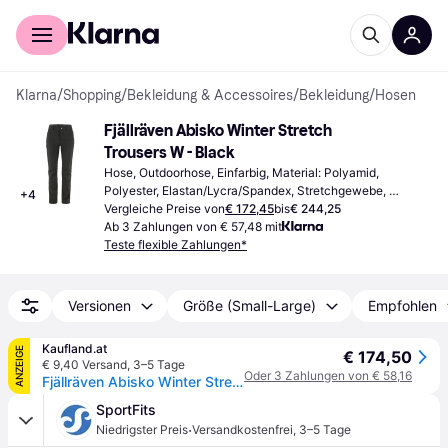
Für Shopper
Für Händler
Klarna
/
Shopping
/
Bekleidung & Accessoires
/
Bekleidung
/
Hosen
Fjällräven Abisko Winter Stretch 
Trousers W - Black
Hose, Outdoorhose, Einfarbig, Material: Polyamid, 
Polyester, Elastan/Lycra/Spandex, Stretchgewebe, 
+
4
Wasserabweisend, Taschen, Langlebig
Vergleiche Preise von
€ 172,45
bis
€ 244,25
Ab 3 Zahlungen von € 57,48 mit
Teste flexible Zahlungen*
Versionen
Größe (Small-Large)
Empfohlen
Kaufland.at
ANZEIGE
€ 174,50
€ 9,40 Versand
,
3–5 Tage
Oder 3 Zahlungen von € 58,16
Fjällräven Abisko Winter Stretch Hosen Schwarz 34 / Regular Damen Schwarz 34
SportFits
·
Niedrigster Preis
Versandkostenfrei
,
3–5 Tage