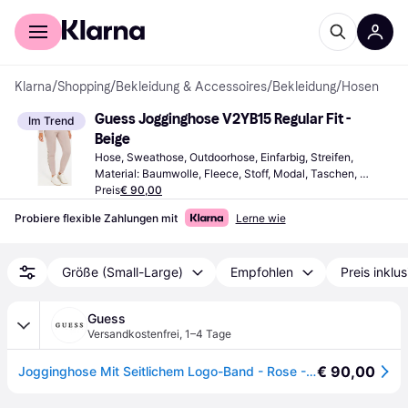
Für Shopper
Für Händler
Klarna
/
Shopping
/
Bekleidung & Accessoires
/
Bekleidung
/
Hosen
Guess Jogginghose V2YB15 Regular Fit - 
Im Trend
Beige
Hose, Sweathose, Outdoorhose, Einfarbig, Streifen, 
Material: Baumwolle, Fleece, Stoff, Modal, Taschen, 
Einstellbar, Stretchgewebe
Preis
€ 90,00
Probiere flexible Zahlungen mit
Lerne wie
Größe (Small-Large)
Empfohlen
Preis inklu
Guess
Versandkostenfrei
,
1–4 Tage
€ 90,00
Jogginghose Mit Seitlichem Logo-Band - Rose - XS