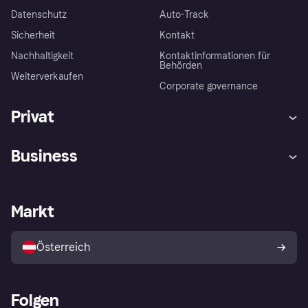
Datenschutz
Auto-Track
Sicherheit
Kontakt
Nachhaltigkeit
Kontaktinformationen für
Behörden
Weiterverkaufen
Corporate governance
Privat
Hilfe
Käuferschutzrichtlinien
Business
Einloggen
Beschwerden
Händlersupport
Entwicklerseite
Klarna App
Datenschutzeinstellungen
Händlerportal
Betriebsstatus
Markt
Shops entdecken
Dein Widerrufsrecht
Mit Klarna verkaufen
Plattformen und Partner
Österreich
Folgen