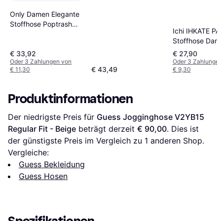
Only Damen Elegante
Stoffhose Poptrash
Ichi IHKATE PA
Paperback Stretch
Stoffhose Dam
Pants Business
Sweathose
€ 33,92
€ 27,90
Trousers
Sweatpants
Oder 3 Zahlungen von
Oder 3 Zahlunge
ONLPOPTRASH NEU
€ 43,49
€ 11,30
€ 9,30
Relaxhose,
Größe:XXL,
Farbe:Grey Me
Produktinformationen
10020
Der niedrigste Preis für 
Guess Jogginghose V2YB15 
Regular Fit - Beige
 beträgt derzeit 
€ 90,00
. Dies ist 
der günstigste Preis im Vergleich zu 1 anderen Shop.
Vergleiche:
Guess Bekleidung
Guess Hosen